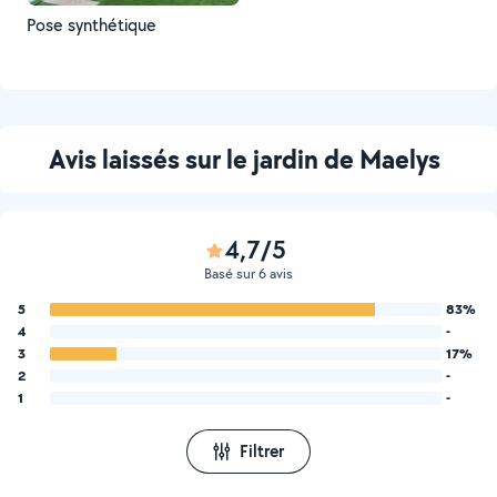
Pose synthétique
Avis laissés sur le jardin de Maelys
4,7/5
Basé sur 6 avis
5
83%
4
-
3
17%
2
-
1
-
Filtrer