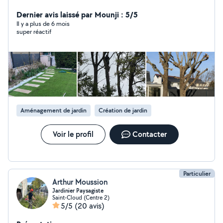
Professionnel sérieux et passionné, je vous propose
mes services pour prendre soin de vos espaces verts et
Dernier avis laissé par Mounji : 5/5
de vos extérieurs. J'interviens pour l'entretien régulier ou
Il y a plus de 6 mois
super réactif
ponctuel, en m'adaptant à vos besoins et à votre
planning. Intervention propre, soignée et discrète, avec
le souci du détail et du travail bien fait. Déplacement sur
Paris intra-muros et toute la banlieue parisienne
Disponible 7j/7, du lundi au dimanche Devis gratuit sur
simple demande Réponse rapide
Aménagement de jardin
Création de jardin
Voir le profil
Contacter
Particulier
Arthur Moussion
Jardinier Paysagiste
Saint-Cloud (Centre 2)
5/5
(20 avis)