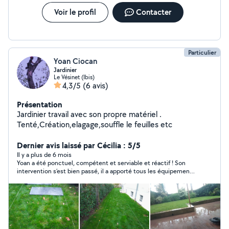
Voir le profil
Contacter
Particulier
Yoan Ciocan
Jardinier
Le Vésinet (Ibis)
4,3/5
(6 avis)
Présentation
Jardinier travail avec son propre matériel .
Tenté,Création,elagage,souffle le feuilles etc
Dernier avis laissé par Cécilia : 5/5
Il y a plus de 6 mois
Yoan a été ponctuel, compétent et serviable et réactif ! Son
intervention s’est bien passé, il a apporté tous les équipements
nécessaires. Nous le remercions pour son professionnalisme,
ne manquerons pas de le recommander aux voisins.