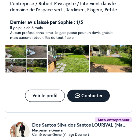
L'entreprise / Robert Paysagiste / Intervient dans le
domaine de l'espace vert , Jardinier , Elageur, Petite
maçonnerie du jardin depuis plusieurs années dans le
secteur carrières-sur-Seine, Chatou ou mon expérience
Dernier avis laissé par Sophie : 1/5
et mon sérieux sont reconnus. Je souhaite élargir mon
Il y a plus de 6 mois
Aucun professionnalisme. Le gars passe pour un devis gratuit
secteur d'activité afin d'agrandir ma clientèle. Je réalise
mais aucune retour. Pas du tout fiable
gratuitement des devis conseil et des estimations. Vous
pouvez me confier vos travaux en toute confiance en
plus de la garantie de mon travail. /L'espace verts c'est
mon métier votre jardin c'est votre confort /
Voir le profil
Contacter
Auto-entrepreneur
Dos Santos Silva dos Santos LOURIVAL (Maçonnerie Générale)
Maçonnerie General
Carrières-sur-Seine (Village Doumer)