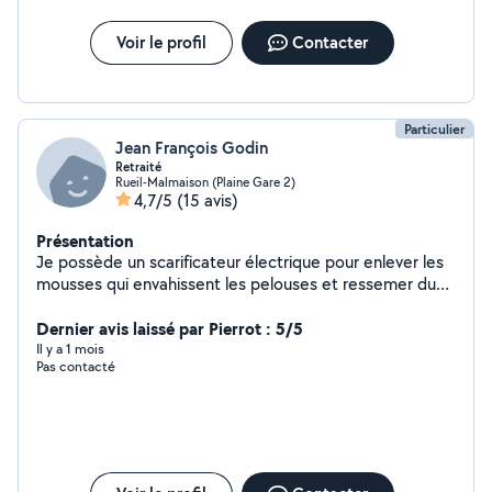
Voir le profil
Contacter
Particulier
Jean François Godin
Retraité
Rueil-Malmaison (Plaine Gare 2)
4,7/5
(15 avis)
Présentation
Je possède un scarificateur électrique pour enlever les
mousses qui envahissent les pelouses et ressemer du
gazon et je peux tailler des haies et enlever certains
déchets végétaux
Dernier avis laissé par Pierrot : 5/5
Il y a 1 mois
Pas contacté