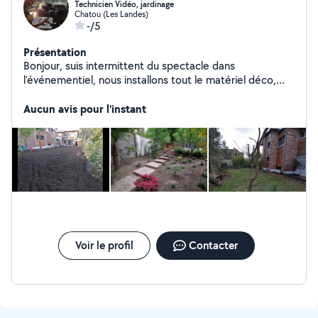
Technicien Vidéo, jardinage
Chatou (Les Landes)
-/5
Présentation
Bonjour, suis intermittent du spectacle dans
l'événementiel, nous installons tout le matériel déco,
son, lumière et vidéo. Je souhaiterais aider dans le
jardinage, bricolage, dispose d'outils de jardinage et
Aucun avis pour l'instant
visseuse pro avec embouts pour bricolage
Cordialement
Voir le profil
Contacter