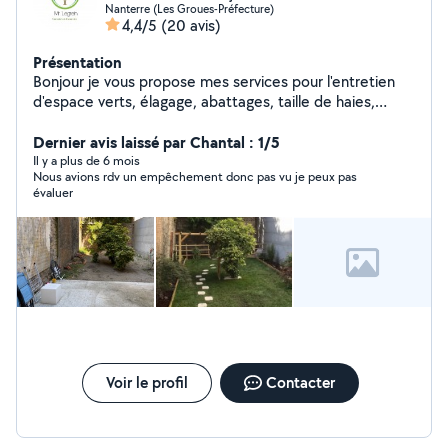
Nanterre (Les Groues-Préfecture)
4,4/5
(20 avis)
Présentation
Bonjour je vous propose mes services pour l'entretien
d'espace verts, élagage, abattages, taille de haies,
peintures, maçonnerie Devis et déplacement gratuit.
Pour tous renseignements n'hésitez pas à me contacter.
Dernier avis laissé par Chantal : 1/5
Jean Legrein
Il y a plus de 6 mois
Nous avions rdv un empêchement donc pas vu je peux pas
évaluer
Voir le profil
Contacter