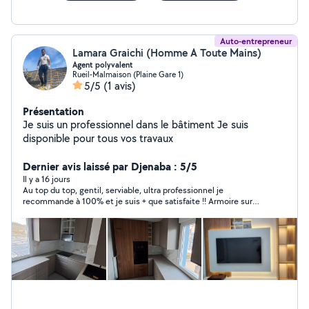
Auto-entrepreneur
Lamara Graichi (Homme A Toute Mains)
Agent polyvalent
Rueil-Malmaison (Plaine Gare 1)
5/5
(1 avis)
Présentation
Je suis un professionnel dans le bâtiment Je suis
disponible pour tous vos travaux
Dernier avis laissé par Djenaba : 5/5
Il y a 16 jours
Au top du top, gentil, serviable, ultra professionnel je
recommande à 100% et je suis + que satisfaite !! Armoire sur
mesure et crédence + pose d’étagère et de miroir ! Vous ne
serez pas déçu ! Merci encore