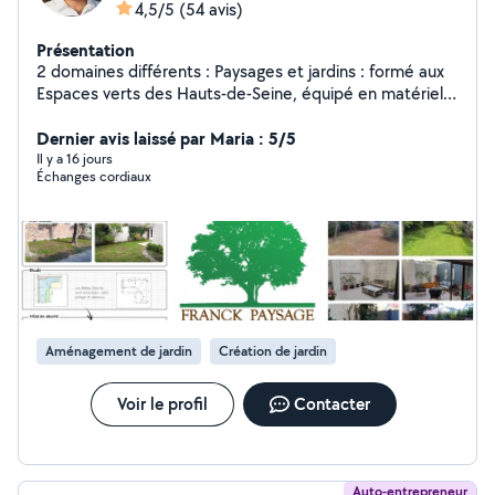
4,5/5
(54 avis)
Présentation
2 domaines différents : Paysages et jardins : formé aux
Espaces verts des Hauts-de-Seine, équipé en matériel
professionnel, création ou rénovation de jardin, arrosage
automatique // Photographie (Pro), audiovisuel,
Dernier avis laissé par Maria : 5/5
multimédia, événements.
Il y a 16 jours
Échanges cordiaux
Aménagement de jardin
Création de jardin
Voir le profil
Contacter
Auto-entrepreneur