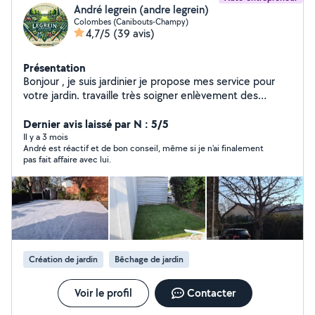
André legrein (andre legrein)
Colombes (Canibouts-Champy)
4,7/5
(39 avis)
Présentation
Bonjour , je suis jardinier je propose mes service pour
votre jardin. travaille très soigner enlèvement des
vegètaux en dèchèterie. Taille de haie elagage d'arbre
abatage tonte de plouse creation etc. N'hesitez pas a
Dernier avis laissé par N : 5/5
me contacter par telephone
Il y a 3 mois
André est réactif et de bon conseil, même si je n'ai finalement
pas fait affaire avec lui.
Création de jardin
Bêchage de jardin
Voir le profil
Contacter