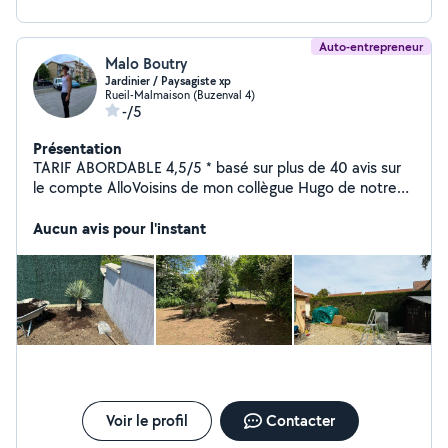
Auto-entrepreneur
Malo Boutry
Jardinier / Paysagiste xp
Rueil-Malmaison (Buzenval 4)
-/5
Présentation
TARIF ABORDABLE 4,5/5 * basé sur plus de 40 avis sur
le compte AlloVoisins de mon collègue Hugo de notre
entreprise DIN JARDINE Paris ouest Véritable couteau
Suisse du grand est parisien, je me rends disponible
Aucun avis pour l'instant
pour tous types de mission dans votre jardin, tonte,
taille, élagage, bêchages, ramassage et évacuation. Au
plaisir de parler de votre projet. :) Valentin et Hugo
Voir le profil
Contacter