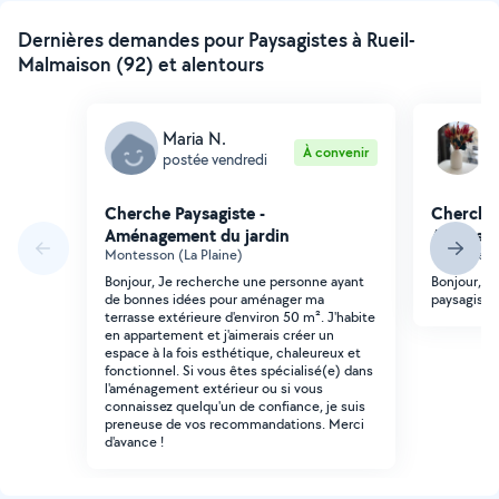
Dernières demandes pour Paysagistes à Rueil-
Malmaison (92) et alentours
Maria N.
R
À convenir
postée vendredi
p
Cherche Paysagiste -
Cherche 
Aménagement du jardin
Aménage
Montesson (La Plaine)
Nanterre (R
Bonjour, Je recherche une personne ayant
Bonjour, je
de bonnes idées pour aménager ma
paysagiste
terrasse extérieure d'environ 50 m². J'habite
en appartement et j'aimerais créer un
espace à la fois esthétique, chaleureux et
fonctionnel. Si vous êtes spécialisé(e) dans
l'aménagement extérieur ou si vous
connaissez quelqu'un de confiance, je suis
preneuse de vos recommandations. Merci
d'avance !