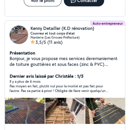
Voir le profil
Contacter
Auto-entrepreneur
Kenny Detailler (K.D rénovation)
Couvreur et tout corps d'etat
Nanterre (Les Groues-Préfecture)
3,5/5
(11 avis)
Présentation
Bonjour, je vous propose mes services deremaniement
de toiture gouttières et sous faces (zinc & PVC)
Etanchéité et habillage de chien assis Remaniement de
toiture totale ou partielle Recherche de fuite
Dernier avis laissé par Christèle : 1/5
Démoussage Isolation de combles perdu et rampant de
Il y a plus de 6 mois
Pas moyen en fait, plutôt nul pour la moitié et pas fait pour
toiture couverture je reste à votre disposition pour
l'autre. Pas sa partie à priori ! Obligée de faire venir quelqu'un
toute question ou demande de devis.
d'autre, qui pour sa part, explique ce qu'il va faire et maîtrise le
sujet. Pour moitié prix !