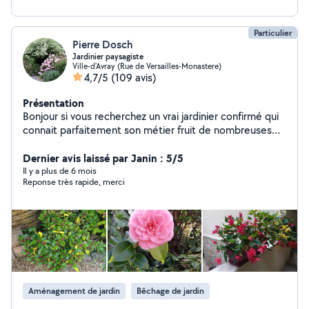
Particulier
Pierre Dosch
Jardinier paysagiste
Ville-d'Avray (Rue de Versailles-Monastere)
4,7/5
(109 avis)
Présentation
Bonjour si vous recherchez un vrai jardinier confirmé qui
connait parfaitement son métier fruit de nombreuses
années d'expérience n'hésitez pas à me téléphoner
votre jardin sera entre de bonnes mains dispose tout
Dernier avis laissé par Janin : 5/5
matériel performant disponible 7 jours sur 7 travail
Il y a plus de 6 mois
Reponse très rapide, merci
soigné et sécurisé très sérieuse référence certifié devis
et déplacements entièrement gratuit sans aucun
engagement de votre part pratique prix très raisonnable
accepte CESU et tickets CESU (50 % déductible de vos
impôts) à très bientôt pour un beau jardin cordialement
pierre Laurent jardinier paysagiste de métier.
Aménagement de jardin
Bêchage de jardin