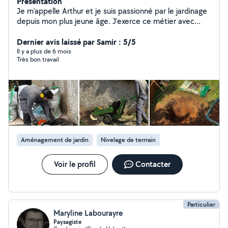
Présentation
Je m'appelle Arthur et je suis passionné par le jardinage
depuis mon plus jeune âge. J'exerce ce métier avec
rigueur et engagement depuis deux ans. Perfectionniste
et attentif aux moindres détails, je m'assure que chaque
Dernier avis laissé par Samir : 5/5
réalisation soit soignée, propre et conforme à vos
Il y a plus de 6 mois
Très bon travail
attentes. Mes prestations sont éligibles au crédit
d'impôt, vous permettant de bénéficier d'un
remboursement de 50 % du montant du devis.
Aménagement de jardin
Nivelage de terrrain
Voir le profil
Contacter
Particulier
Maryline Labourayre
Paysagiste