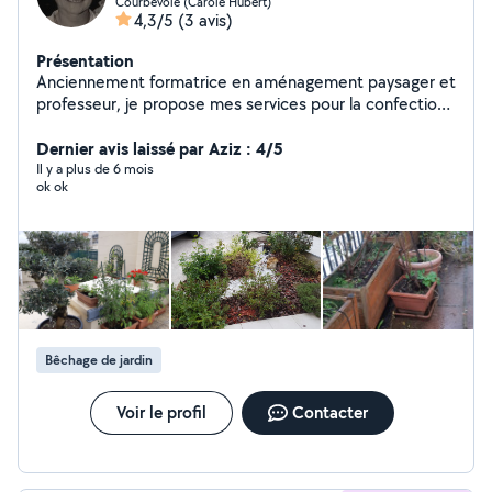
Courbevoie (Carole Hubert)
4,3/5
(3 avis)
Présentation
Anciennement formatrice en aménagement paysager et
professeur, je propose mes services pour la confection
et l'entretien de jardins et terrasses. Je propose aussi
du micro arrosage indispensable de nos jours.
Dernier avis laissé par Aziz : 4/5
Il y a plus de 6 mois
ok ok
Bêchage de jardin
Voir le profil
Contacter