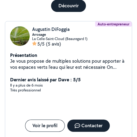
Découvrir
Auto-entrepreneur
Augustin DiFoggia
Arrosage
La Celle-Saint-Cloud (Beauregard 1)
5/5
(5 avis)
Présentation
Je vous propose de multiples solutions pour apporter à
vos espaces verts l'eau qui leur est nécessaire On
réalise vos projets de gestion de l'eau comme pour les
massifs et les gazons Une conception sur mesure est
Dernier avis laissé par Dave : 5/5
fait avant toute installation arrosage automatique
Il y a plus de 6 mois
Très professionnel
Voir le profil
Contacter