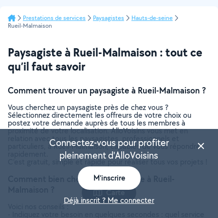
Prestations de services
Paysagistes
Hauts-de-seine
Rueil-Malmaison
Paysagiste à Rueil-Malmaison : tout ce
qu’il faut savoir
Comment trouver un paysagiste à Rueil-Malmaison ?
Vous cherchez un paysagiste près de chez vous ?
Sélectionnez directement les offreurs de votre choix ou
postez votre demande auprès de tous les membres à
proximité de votre localisation. AlloVoisins vous met en
relation avec tous les paysagistes, professionnels et
Connectez-vous pour profiter
particuliers, à Rueil-Malmaison, capables de vous répondre
rapidement.
pleinement d'AlloVoisins
C’est gratuit, simple et rapide pour réaliser tous vos projets !
M'inscrire
Comment bien choisir un paysagiste à Rueil-
Malmaison ?
Carte
Déjà inscrit ? Me connecter
Voici nos conseils :
- Indiquez votre besoin en quelques secondes : quel service