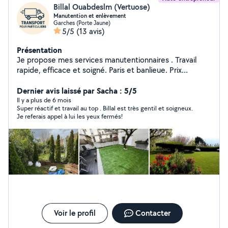
Billal Ouabdeslm (Vertuose)
Manutention et enlèvement
Garches (Porte Jaune)
5/5
(13 avis)
Présentation
Je propose mes services manutentionnaires . Travail
rapide, efficace et soigné. Paris et banlieue. Prix
raisonnable, à partir de 40 selon la distance et le
volume. N'hésitez pas à m'envoyer un message avec les
Dernier avis laissé par Sacha : 5/5
détails pour un devis rapide !
Il y a plus de 6 mois
Super réactif et travail au top . Billal est très gentil et soigneux.
Je referais appel à lui les yeux fermés!
Voir le profil
Contacter