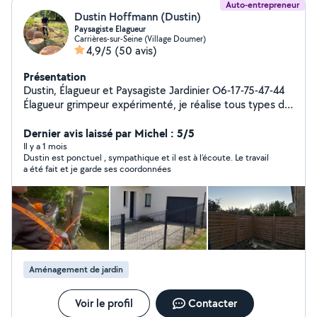
Auto-entrepreneur
Dustin Hoffmann (Dustin)
Paysagiste Elagueur
Carrières-sur-Seine (Village Doumer)
4,9/5
(50 avis)
Présentation
Dustin, Élagueur et Paysagiste Jardinier O6-17-75-47-44
Élagueur grimpeur expérimenté, je réalise tous types de
travaux d'élagage et d'abattage d'arbres, Sérieux,
soigneux et passionné par mon métier, je m'intéresse
Dernier avis laissé par Michel : 5/5
aussi aux petits chantiers comme aux gros travaux.
Il y a 1 mois
Dustin est ponctuel , sympathique et il est à l’écoute. Le travail
Élagage et abattage d'arbres Taille de haies et arbustes
a été fait et je garde ses coordonnées
Pose de clôtures Pose de gazon Nettoyage toiture,
façade, dallage et murets Je travaille proprement avec
matériel de haute qualité thermique possible et conseils
adaptés à vos besoins. Déplacement rapide et devis
gratuit.
Aménagement de jardin
Voir le profil
Contacter