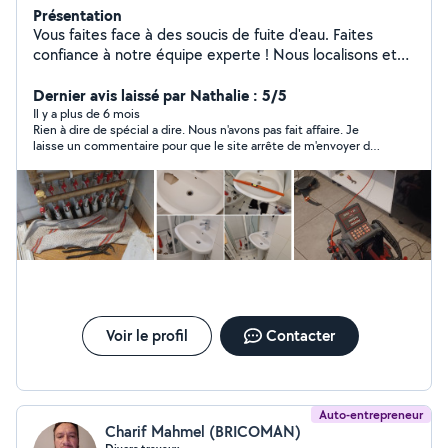
Présentation
Vous faites face à des soucis de fuite d'eau. Faites
confiance à notre équipe experte ! Nous localisons et
réparons les sources de la fuite en utilisant des
méthodes et des appareils innovants .
Dernier avis laissé par Nathalie : 5/5
Il y a plus de 6 mois
Rien à dire de spécial a dire. Nous n'avons pas fait affaire. Je
laisse un commentaire pour que le site arrête de m'envoyer des
notifications
Voir le profil
Contacter
Auto-entrepreneur
Charif Mahmel (BRICOMAN)