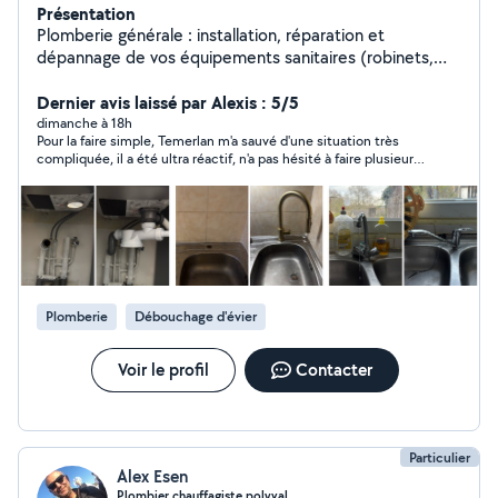
Présentation
Plomberie générale : installation, réparation et
dépannage de vos équipements sanitaires (robinets,
WC, éviers, douches, chauffe-eau, fuites , changement
siphon etc). Intervention rapide, travail soigné et
Dernier avis laissé par Alexis : 5/5
solutions durables pour particuliers et professionnels.
dimanche à 18h
Pour la faire simple, Temerlan m'a sauvé d'une situation très
Zone d'intervention GRATUITE : Rueil-Malmaison Plus de
compliquée, il a été ultra réactif, n'a pas hésité à faire plusieurs
100 clients satisfaits depuis septembre 2023
aller retour pour prendre les matériaux necessaires et a rempli
sa mission, je referais appel à lui sans hésiter à l'avenir et en
plus humainement c'est un mec super. Franchement top et
encore merci !
Plomberie
Débouchage d'évier
Voir le profil
Contacter
Particulier
Alex Esen
Plombier chauffagiste polyval