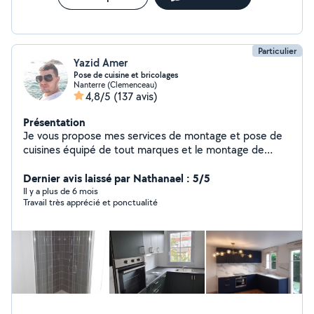
Particulier
Yazid Amer
Pose de cuisine et bricolages
Nanterre (Clemenceau)
4,8/5
(137 avis)
Présentation
Je vous propose mes services de montage et pose de
cuisines équipé de tout marques et le montage de
meubles ainsi la plomberie, l'électricité et peinture je
me dispose de tout le matériel nécessaire Si je te laisse
Dernier avis laissé par Nathanael : 5/5
un j'aime ça veut dire que je suis disponible donc
Il y a plus de 6 mois
Travail très apprécié et ponctualité
envoyer moi un message ou contacter moi sur
077732et67et27 Merci