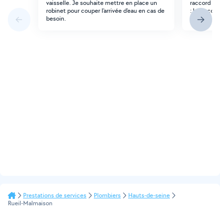
vaisselle. Je souhaite mettre en place un
raccord ex
robinet pour couper l'arrivée d'eau en cas de
: les racco
besoin.
plombier p
Prestations de services
Plombiers
Hauts-de-seine
Rueil-Malmaison