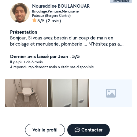
Particulier
Noureddine BOULANOUAR
Bricolage,Peinture,Menuiserie
Puteaux (Bergere Centre)
5/5
(2 avis)
Présentation
Bonjour, Si vous avez besoin d'un coup de main en
bricolage et menuiserie, plomberie ... N'hésitez pas a
me contacter. Je pourrais vous apporter de l'aide. Je
suis basé sur puteaux bergère
Dernier avis laissé par Jean : 5/5
Il y a plus de 6 mois
À répondu rapidement mais n était pas disponible
Voir le profil
Contacter