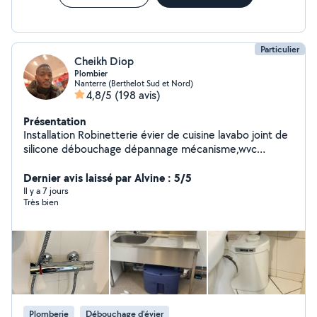
Particulier
Cheikh Diop
Plombier
Nanterre (Berthelot Sud et Nord)
4,8/5
(198 avis)
Présentation
Installation Robinetterie évier de cuisine lavabo joint de
silicone débouchage dépannage mécanisme,wvc
,flotteur,pose et remplacement d'équipements
sanitaires Location et prestation de service de
Dernier avis laissé par Alvine : 5/5
nettoyeur à vapeur
Il y a 7 jours
Très bien
Plomberie
Débouchage d'évier