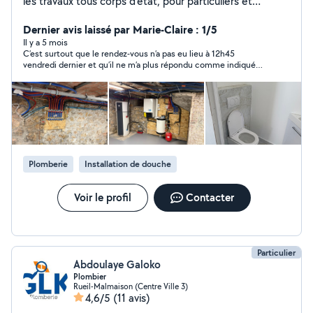
les travaux tous corps d'état, pour particuliers et
professionnels. Prestations : Peinture intérieure et
extérieure Revêtements muraux et sols (papier peint,
Dernier avis laissé par Marie-Claire : 1/5
toile de verre, carrelage, parquet, lino, moquette)
Il y a 5 mois
C’est surtout que le rendez-vous n’a pas eu lieu à 12h45
Enduit, placo, cloisons, ponçage Rénovation après
vendredi dernier et qu’il ne m’a plus répondu comme indiqué
dégâts des eaux, traitement humidité, fissures
dans le message précédent pour confirmer le rendez-vous alors
Menuiserie, plomberie, électricité, maçonnerie,
qu’il m’avait pourtant transmis un sms pour confirmer ce
carrelage Montage et installation de meubles, cuisines,
rendez-vous
sanitaires Démolition, vitrification parquet, vitrerie
Interventions : maisons, appartements, locaux
commerciaux, bureaux, établissements publics. Devis
gratuit Entreprise assurée Garantie décennale
Plomberie
Installation de douche
Voir le profil
Contacter
Particulier
Abdoulaye Galoko
Plombier
Rueil-Malmaison (Centre Ville 3)
4,6/5
(11 avis)