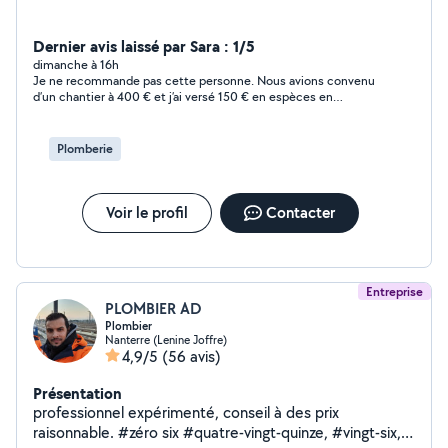
Dernier avis laissé par Sara : 1/5
dimanche à 16h
Je ne recommande pas cette personne. Nous avions convenu
d’un chantier à 400 € et j’ai versé 150 € en espèces en
acompte. La pièce principale a été terminée et une première
couche de peinture a été réalisée dans la cuisine, le couloir et
la salle de bain. En revanche, les travaux n’ont pas été terminés
Plomberie
et je suis restée sans solution pour la suite. Je suis déçue de
cette expérience et j’ai dû rechercher une autre personne pour
finir le chantier.
Voir le profil
Contacter
Entreprise
PLOMBIER AD
Plombier
Nanterre (Lenine Joffre)
4,9/5
(56 avis)
Présentation
professionnel expérimenté, conseil à des prix
raisonnable. #zéro six #quatre-vingt-quinze, #vingt-six, ,