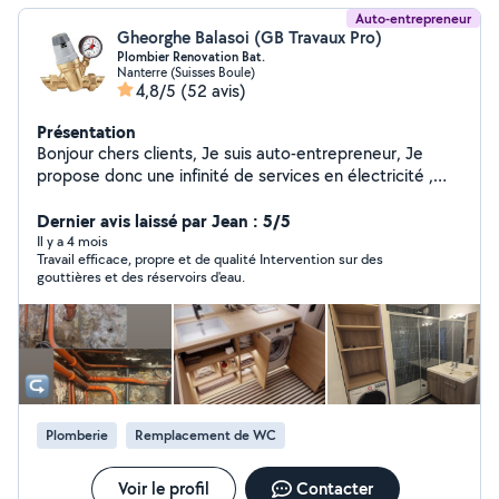
Auto-entrepreneur
Gheorghe Balasoi (GB Travaux Pro)
Plombier Renovation Bat.
Nanterre (Suisses Boule)
4,8/5
(52 avis)
Présentation
Bonjour chers clients, Je suis auto-entrepreneur, Je
propose donc une infinité de services en électricité ,
plomberie rénovation , débouchage wc ,Salle de bain,
Cuisine pour les maisons, appartements, etc Par
Dernier avis laissé par Jean : 5/5
exemple : Dépannage en électricité, Recherche et
Il y a 4 mois
Travail efficace, propre et de qualité Intervention sur des
réparation de panne, Installation électrique complète,
gouttières et des réservoirs d'eau.
Pose de luminaires, Installation et Réparation de prises
de courant, Pose et raccordement de chauffages
électriques, Pose et raccordement de ballons d'eau
chaude, Pose et raccordement de prises RJ, posé
carrelage, montage de cloison en bA13 ,pose parquet
Pose Toilettes normal et suspendue ... etc
Plomberie
Remplacement de WC
Voir le profil
Contacter