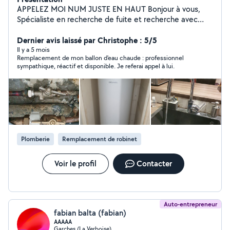
APPELEZ MOI NUM JUSTE EN HAUT Bonjour à vous,
Spécialiste en recherche de fuite et recherche avec
détection thermique. Vous pouvez me joindre
directement au num J'ai travaillé dans le bâtiment et
Dernier avis laissé par Christophe : 5/5
dans la rénovation énergétique pendant plusieurs
Il y a 5 mois
Remplacement de mon ballon d'eau chaude : professionnel
années. Je détiens un diplôme de plomberie et génie
sympathique, réactif et disponible. Je referai appel à lui.
climatique. Je peux vous faire un dépannage plomberie
/ climatisation, et également des entretiens réguliers,
nécessaire pour les installations climatisations et
plomberie. Conseil en isolation et diagnostics. (
également un Master en communication digitale)
Plomberie
Remplacement de robinet
Voir le profil
Contacter
Auto-entrepreneur
fabian balta (fabian)
AAAAA
Garches (La Verboise)