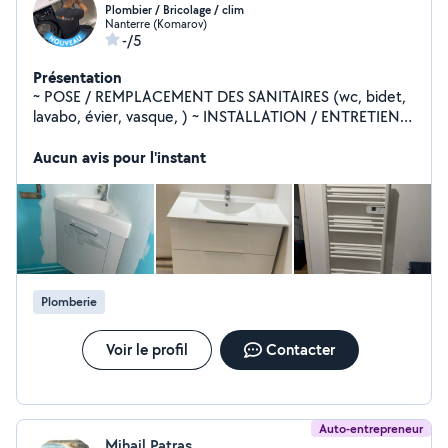
Plombier / Bricolage / clim
Nanterre (Komarov)
-/5
Présentation
~ POSE / REMPLACEMENT DES SANITAIRES (wc, bidet,
lavabo, évier, vasque, ) ~ INSTALLATION / ENTRETIEN
DE LA PLOMBERIE (cuivre, acier, pvc, per, évacuation, )
~ DEPANNAGE / RECHERCHE DE FUITE ~
Aucun avis pour l'instant
INSTALLATION / ENTRETIEN DE LA ROBINETTERIE
(robinet, mitigeur, mélangeur, flexible, ) ~
DEBOUCHAGE/ REPARATION DES CANALISATIONS ~
DÉPANNAGE / REMPLACEMENT DE CHAUFFE-EAU
(chauffe-eau, ballon d'eau chaude, cumulus, ) ect
Plomberie
Voir le profil
Contacter
Auto-entrepreneur
Mihail Patras