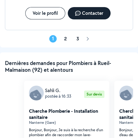
Voir le profil
Contacter
1
2
3
Page
suivante
Dernières demandes pour Plombiers à Rueil-
Malmaison (92) et alentours
Sahli G.
J
Sur devis
postée à 16:33
p
Cherche Plomberie - Installation
Cherche 
sanitaire
sanitaire
Nanterre (Gare)
Nanterre (
Bonjour, Bonjour, Je suis à la recherche d'un
Bonjour, Je 
plombier afin de raccorder mon lave-
d'eau de mo