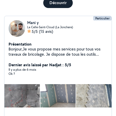
Découvrir
Particulier
Mani y
La Celle-Saint-Cloud (La Jonchere)
5/5
(15 avis)
Présentation
Bonjour,Je vous propose mes services pour tous vos
travaux de bricolage. Je dispose de tous les outils
nécessaires ainsi que de plusieurs machines adaptées.
Merci de votre confiance !
Dernier avis laissé par Nadjat : 5/5
Il y a plus de 6 mois
Ok ?