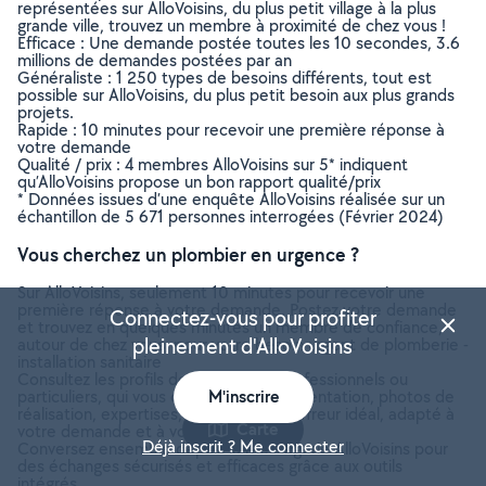
représentées sur AlloVoisins, du plus petit village à la plus
grande ville, trouvez un membre à proximité de chez vous !
Efficace : Une demande postée toutes les 10 secondes, 3.6
millions de demandes postées par an
Généraliste : 1 250 types de besoins différents, tout est
possible sur AlloVoisins, du plus petit besoin aux plus grands
projets.
Rapide : 10 minutes pour recevoir une première réponse à
votre demande
Qualité / prix : 4 membres AlloVoisins sur 5* indiquent
qu’AlloVoisins propose un bon rapport qualité/prix
* Données issues d’une enquête AlloVoisins réalisée sur un
échantillon de 5 671 personnes interrogées (Février 2024)
Vous cherchez un plombier en urgence ?
Sur AlloVoisins, seulement 10 minutes pour recevoir une
première réponse à votre demande. Postez votre demande
Connectez-vous pour profiter
et trouvez en quelques minutes un membre de confiance,
pleinement d'AlloVoisins
autour de chez vous, pour votre besoin urgent de plomberie -
installation sanitaire
Consultez les profils des membres, professionnels ou
particuliers, qui vous ont contacté. Présentation, photos de
M'inscrire
réalisation, expertises, avis : trouvez l'offreur idéal, adapté à
Carte
votre demande et à votre budget.
Déjà inscrit ? Me connecter
Conversez ensemble depuis la messagerie AlloVoisins pour
des échanges sécurisés et efficaces grâce aux outils
intégrés.