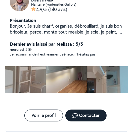
Divers travaux
Nanterre (Fontenelles Gallois)
4,9/5
(140 avis)
Présentation
Bonjour, Je suis charif, organisé, débrouillard, je suis bon
bricoleur, perce, monte tout meuble, je scie, je peint, et
customise, rénove des meubles que vous voulez plus
(coupe, peint, ajout d'élément...). -montage cuisine -
Dernier avis laissé par Melissa : 5/5
montage meuble. Tout genre de petit travaux -peinture
mercredi à 8h
Je recommande il est vraiment sérieux n’hésitez pas !
générale. Papier peint Pose atoil de verre N'hésiter pas
à me contacter voici mon numéro zéro six cinquante et
un vingt_huit cinquante deux vingt_sept
Voir le profil
Contacter