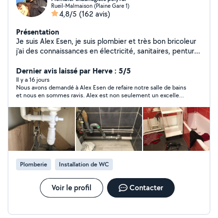
Rueil-Malmaison (Plaine Gare 1)
4,8/5
(162 avis)
Présentation
Je suis Alex Esen, je suis plombier et très bon bricoleur
j'ai des connaissances en électricité, sanitaires, penture
etc mais aussi l'installation des meubles d'une cuisine
équipée
Dernier avis laissé par Herve : 5/5
Il y a 16 jours
Nous avons demandé à Alex Esen de refaire notre salle de bains
et nous en sommes ravis. Alex est non seulement un excellent
professionnel de la plomberie et de l’électricité, mais il fait
preuve d’une grande créativité lorsque des problèmes
imprévus se posent ou lorsqu’il peut éviter des dépenses à son
client. Il n’hésite pas non plus à passer du temps à donner des
explications, ce qui est toujours rassurant. Nous le
recommandons vivement.
Plomberie
Installation de WC
Voir le profil
Contacter