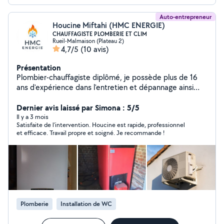
Auto-entrepreneur
Houcine Miftahi (HMC ENERGIE)
CHAUFFAGISTE PLOMBERIE ET CLIM
Rueil-Malmaison (Plateau 2)
4,7/5
(10 avis)
Présentation
Plombier-chauffagiste diplômé, je possède plus de 16
ans d'expérience dans l'entretien et dépannage ainsi
que l'installation de chaudières gaz et fioul individuels et
collectives. J'interviens également sur les installations
Dernier avis laissé par Simona : 5/5
de climatisation et les pompes a chaleur. Je me
Il y a 3 mois
Satisfaite de l’intervention. Houcine est rapide, professionnel
déplace à votre adresse avec tout mon outillage
et efficace. Travail propre et soigné. Je recommande !
professionnel. Interventions rapides et soignées sur
toute l'île de France.
Plomberie
Installation de WC