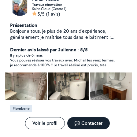
Travaux rénovation
Saint-Cloud (Centre 1)
5/5
(1 avis)
Présentation
Bonjour a tous, je plus de 20 ans d'expérience,
généralement je maîtrise tous dans le bâtiment :
maçonnerie, menuiserie, plâtrerie, peinture, carrelages,
plomberie, parquet etc Dans mon service je vous
Dernier avis laissé par Julienne : 5/5
garantis : professionnalisme, qualité, responsabilité
Il y a plus de 6 mois
Vous pouvez réaliser vos travaux avec Michail les yeux fermés,
Déplacement et devis gratuit. N'hésitez pas de
je recommande à 100% !! Le travail réalisé est précis, très
m'appeler. Cordialement
soigné, hyper pro ? Je suis très contente du résultat. Et Michail
est très gentil. Merci aussi pour votre disponibilité, je referai
appel à vous au besoin sans soucis :)
Plomberie
Voir le profil
Contacter