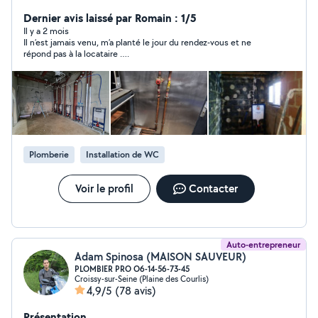
#quatre-vingt-quatr , #quarante-trois,
Dernier avis laissé par Romain : 1/5
Il y a 2 mois
Il n’est jamais venu, m’a planté le jour du rendez-vous et ne
répond pas à la locataire ….
Plomberie
Installation de WC
Voir le profil
Contacter
Auto-entrepreneur
Adam Spinosa (MAISON SAUVEUR)
PLOMBIER PRO O6-14-56-73-45
Croissy-sur-Seine (Plaine des Courlis)
4,9/5
(78 avis)
Présentation