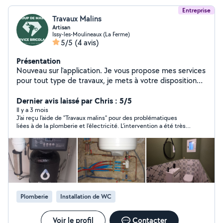
Entreprise
Travaux Malins
Artisan
Issy-les-Moulineaux (La Ferme)
5/5
(4 avis)
Présentation
Nouveau sur l'application. Je vous propose mes services
pour tout type de travaux, je mets à votre disposition
mes 15 ans d'expérience dans la rénovation et le
dépannage. Au plaisir de pouvoir rendre service. À
Dernier avis laissé par Chris : 5/5
bientôt.
Il y a 3 mois
J'ai reçu l'aide de "Travaux malins" pour des problématiques
liées à de la plomberie et l'électricité. L'intervention a été très
rapide et très efficace ! Il a même eu la gentillesse de repasser
pour faire un contrôle suite à une inquiétude de ma part. Je
recommande vivement !
Plomberie
Installation de WC
Voir le profil
Contacter