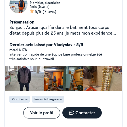
Plombier, électricien
Paris (Javel 4)
5/5
(7 avis)
Présentation
Bonjour, Artisan qualifié dans le bâtiment tous corps
d'état depuis plus de 25 ans, je mets mon expérience
et mon savoir-faire au service de mes clients pour
réaliser des travaux de qualité, aussi bien en
Dernier avis laissé par Vladyslav : 5/5
construction neuve qu'en rénovation. Polyvalent et
mardi à 17h
Intervention rapide de une équipe bine professionnel,je été
expérimenté, j'interviens dans de nombreux domaines :
très satisfait pour leur travail
maçonnerie, peinture, plomberie, électricité,
revêtements de sols et de murs, ainsi que
l'aménagement intérieur et extérieur. Cette expertise
me permet de prendre en charge des projets de toute
taille avec sérieux et efficacité. Mon engagement est
de fournir un travail soigné, durable et conforme aux
normes en vigueur, tout en respectant les délais et le
Plomberie
Pose de baignoire
budget convenus. Réactif, rigoureux et attentif aux
détails, je place la satisfaction de mes clients au cœur
de chacune de mes interventions.
Voir le profil
Contacter