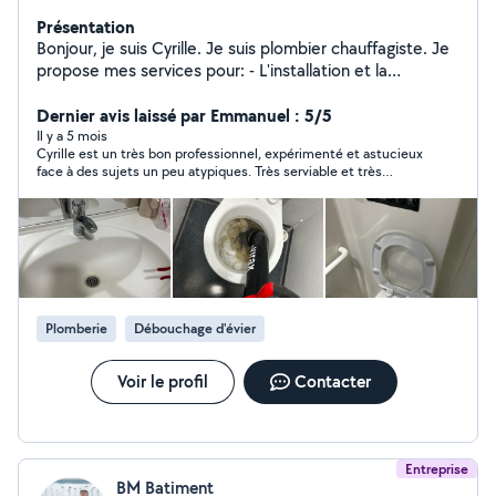
Présentation
Bonjour, je suis Cyrille. Je suis plombier chauffagiste. Je
propose mes services pour: - L'installation et la
maintenance de chaudière. - La réparation de fuites,
remplacement de robinetterie, débouchage de
Dernier avis laissé par Emmanuel : 5/5
canalisations - La pose et maintenance de radiateurs,
Il y a 5 mois
Cyrille est un très bon professionnel, expérimenté et astucieux
chauffe-eaux - les joints douches N'hésitez pas à me
face à des sujets un peu atypiques. Très serviable et très
contacter pour vos petits travaux
méticuleux.
Plomberie
Débouchage d'évier
Voir le profil
Contacter
Entreprise
BM Batiment