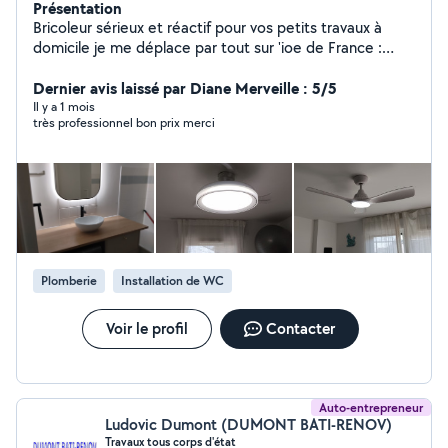
Présentation
Bricoleur sérieux et réactif pour vos petits travaux à
domicile je me déplace par tout sur 'ioe de France :
Montage de meubles, Fixation TV/étagères, Pose
luminaires, Réparations plomberie et électricité.
Dernier avis laissé par Diane Merveille : 5/5
Nettoyage de terrasse, Garage Balcon et organisation
Il y a 1 mois
très professionnel bon prix merci
et optimisation et création des espaces du rangement
Placard, Cave ....
Plomberie
Installation de WC
Voir le profil
Contacter
Auto-entrepreneur
Ludovic Dumont (DUMONT BATI-RENOV)
Travaux tous corps d'état