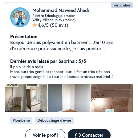
Particulier
Mohammad Naweed Ahadi
Peintre,Bricolage,plombier
Vélizy-Villacoublay (Mairie)
4,6/5
(50 avis)
Présentation
Bonjour Je suis polyvalent en bâtiment. J'ai 10 ans
d'expérience professionnelle, je suis peintre
professionnel et enduit,posé de papier ,posé de Lino,
pose de cuisine montage de meuble,plombier,
Dernier avis laissé par Sabrina : 5/5
électricité,je fais un travail de qualité, j'essaie de rendre
Il y a plus de 6 mois
Monsieur très gentil et respectueux. Il fait un très très bon
mes clients satisfaits de mon travail. J'essaie de faire un
travail propre soigné. Il a tout le nécessaire niveau matériel. Je
travail décent pour mes clients à bas prix. cordialement
recommande ce monsieur à tout le monde. Et il fait de bon prix
pas d 'arnaque. Aller y les yeux fermé.
Plomberie
Débouchage d'évier
Voir le profil
Contacter