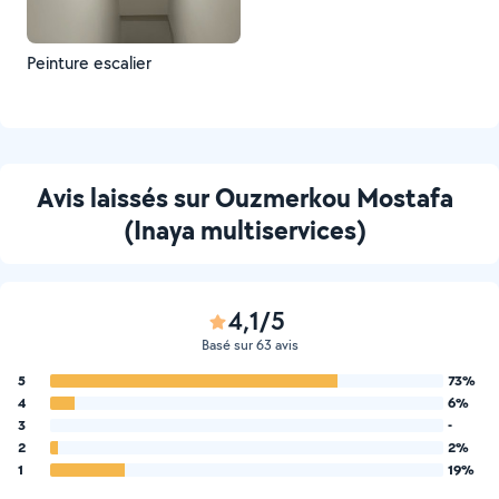
Peinture escalier
Avis laissés sur Ouzmerkou Mostafa
(Inaya multiservices)
4,1/5
Basé sur 63 avis
5
73%
4
6%
3
-
2
2%
1
19%