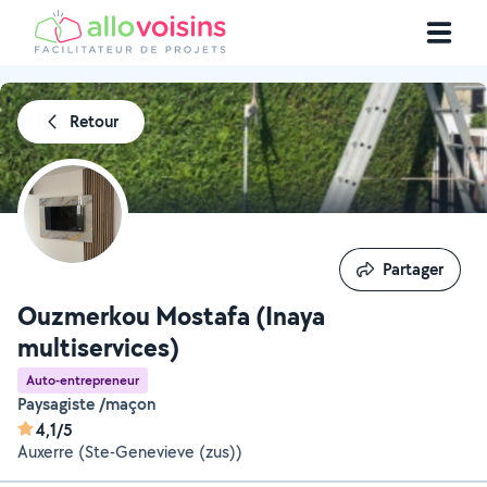
Retour
Partager
Partager
Ouzmerkou Mostafa (Inaya
multiservices)
Auto-entrepreneur
Paysagiste /maçon
4,1/5
Auxerre (Ste-Genevieve (zus))