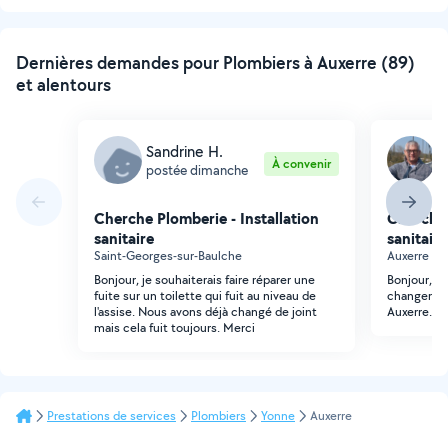
Dernières demandes pour Plombiers à Auxerre (89)
et alentours
Sandrine H.
M
À convenir
postée dimanche
p
Cherche Plomberie - Installation
Cherche 
sanitaire
sanitaire
Saint-Georges-sur-Baulche
Auxerre (L
Bonjour, je souhaiterais faire réparer une
Bonjour, j
fuite sur un toilette qui fuit au niveau de
changer un
l'assise. Nous avons déjà changé de joint
Auxerre.
mais cela fuit toujours. Merci
Prestations de services
Plombiers
Yonne
Auxerre