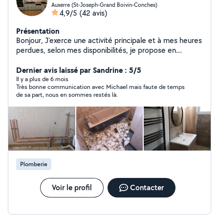
Auxerre (St-Joseph-Grand Boivin-Conches)
4,9/5
(42 avis)
Présentation
Bonjour, J'exerce une activité principale et à mes heures
perdues, selon mes disponibilités, je propose en
parallèle mon aide dans de multiples domaines de
rénovation. J'ai refait entièrement ma maison ainsi que
Dernier avis laissé par Sandrine : 5/5
des appartements. Electricité (avec diplôme dans ce
Il y a plus de 6 mois
Très bonne communication avec Michael mais faute de temps
domaine) , plomberie, placo, peinture, montage et
de sa part, nous en sommes restés là.
installation de meuble (cuisine et divers), pose de
parquet, carrelage, faience.. J'ai également des
connaissances de base en mécanique. N'hésitez pas à
me contacter.
Plomberie
Voir le profil
Contacter