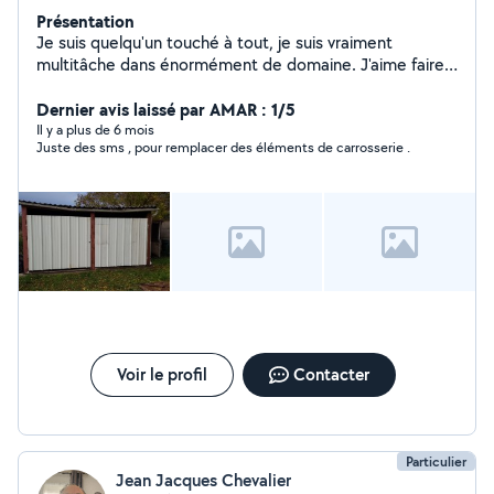
Présentation
Je suis quelqu'un touché à tout, je suis vraiment
multitâche dans énormément de domaine. J'aime faire
les choses bien pour que l'es personnes soit contente
de se que je réalise pour eux.
Dernier avis laissé par AMAR : 1/5
Il y a plus de 6 mois
Juste des sms , pour remplacer des éléments de carrosserie .
Voir le profil
Contacter
Particulier
Jean Jacques Chevalier