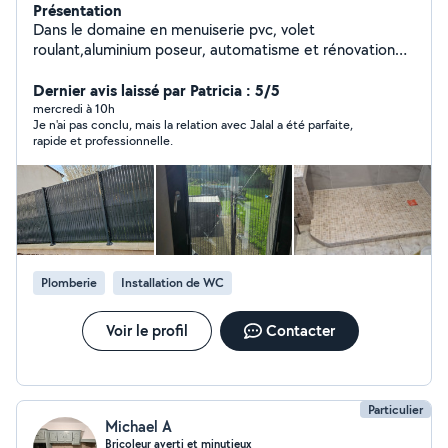
Présentation
Dans le domaine en menuiserie pvc, volet
roulant,aluminium poseur, automatisme et rénovation
intérieure, pose de cuisine ,plomberie, peinture ,
électricien.multi services.
Dernier avis laissé par Patricia : 5/5
mercredi à 10h
Je n'ai pas conclu, mais la relation avec Jalal a été parfaite,
rapide et professionnelle.
Plomberie
Installation de WC
Voir le profil
Contacter
Particulier
Michael A
Bricoleur averti et minutieux