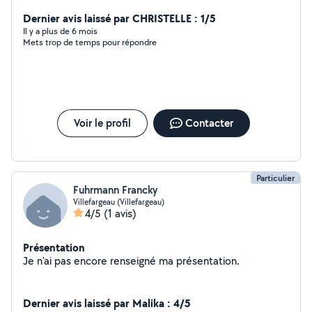
bâtiment, peinture, rénovation création de chambre,
cuisine, WC. Terrassement, jardinage *débarrasse les
Dernier avis laissé par CHRISTELLE : 1/5
encombrants de chez vous, greniers granges..
Il y a plus de 6 mois
Mets trop de temps pour répondre
Voir le profil
Contacter
Particulier
Fuhrmann Francky
Villefargeau (Villefargeau)
4/5
(1 avis)
Présentation
Je n'ai pas encore renseigné ma présentation.
Dernier avis laissé par Malika : 4/5