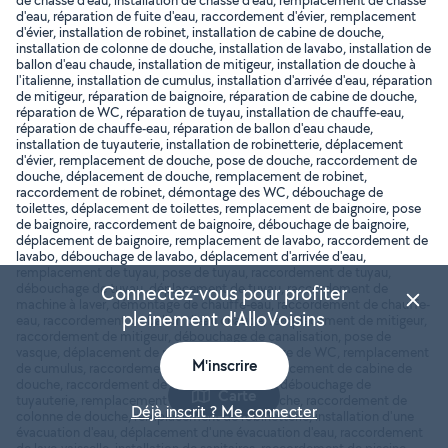
de chasse d'eau, installation de chasse d'eau, remplacement de chasse
d'eau, réparation de fuite d'eau, raccordement d'évier, remplacement
d'évier, installation de robinet, installation de cabine de douche,
installation de colonne de douche, installation de lavabo, installation de
ballon d'eau chaude, installation de mitigeur, installation de douche à
l'italienne, installation de cumulus, installation d'arrivée d'eau, réparation
de mitigeur, réparation de baignoire, réparation de cabine de douche,
réparation de WC, réparation de tuyau, installation de chauffe-eau,
réparation de chauffe-eau, réparation de ballon d'eau chaude,
installation de tuyauterie, installation de robinetterie, déplacement
d'évier, remplacement de douche, pose de douche, raccordement de
douche, déplacement de douche, remplacement de robinet,
raccordement de robinet, démontage des WC, débouchage de
toilettes, déplacement de toilettes, remplacement de baignoire, pose
de baignoire, raccordement de baignoire, débouchage de baignoire,
déplacement de baignoire, remplacement de lavabo, raccordement de
lavabo, débouchage de lavabo, déplacement d'arrivée d'eau,
remplacement de tuyau, pose de tuyau, raccordement de tuyau,
débouchage de tuyau, déplacement de tuyau, raccordement de
Connectez-vous pour profiter
machine à laver, démontage de chauffe-eau, raccordement de chauffe-
pleinement d'AlloVoisins
eau, raccordement de ballon d'eau chaude, remplacement de mitigeur,
raccordement de mitigeur, débouchage de canalisation, pose de
vasque, déplacement de radiateur, débouchage de WC, remplacement
M'inscrire
de cumulus, raccordement de cumulus, remplacement de cabine de
douche, raccordement de cabine de douche, débouchage de
Carte
tuyauterie, remplacement de colonne de douche, raccordement de
Déjà inscrit ? Me connecter
colonne de douche, remplacement de robinetterie, installation d'une
évacuation d'eau, déplacement d'une évacuation d'eau, raccordement