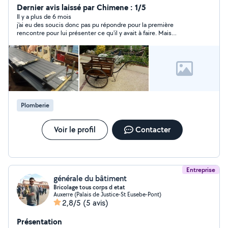
contact avec d'autres personnes ( jeunes ou moins
Dernier avis laissé par Chimene : 1/5
jeunes )n'hésiter pas !!
Il y a plus de 6 mois
j'ai eu des soucis donc pas pu répondre pour la première
rencontre pour lui présenter ce qu'il y avait à faire. Mais
monsieur se presse d'aller mettre un avis défavorable selon moi
sans connaître .Donc pas bien apprécier cette personne.
Plomberie
Voir le profil
Contacter
Entreprise
générale du bâtiment
Bricolage tous corps d etat
Auxerre (Palais de Justice-St Eusebe-Pont)
2,8/5
(5 avis)
Présentation