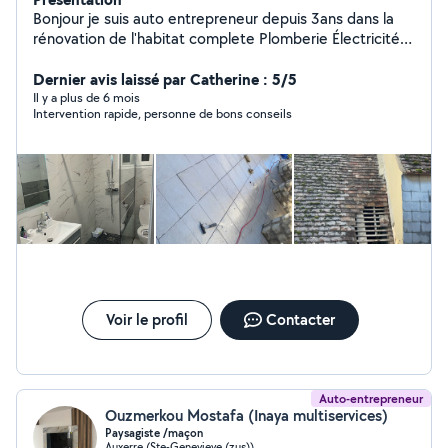
Bonjour je suis auto entrepreneur depuis 3ans dans la
rénovation de l'habitat complete Plomberie Électricité
Maçons Couvreur Chauffagiste Frigoriste Espace vert
Domotique Je serait répondre à votre demande je
Dernier avis laissé par Catherine : 5/5
reste à votre entière disposition
Il y a plus de 6 mois
Intervention rapide, personne de bons conseils
Voir le profil
Contacter
Auto-entrepreneur
Ouzmerkou Mostafa (Inaya multiservices)
Paysagiste /maçon
Auxerre (Ste-Genevieve (zus))