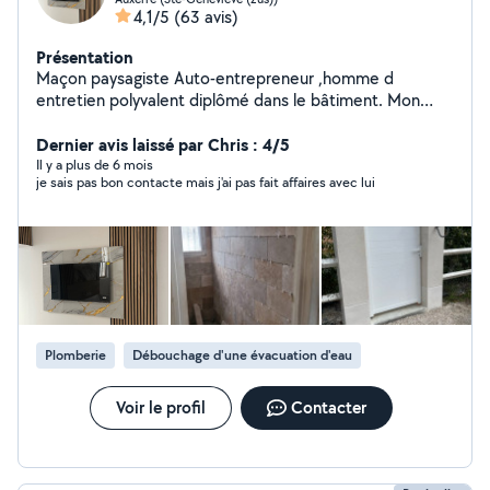
4,1/5
(63 avis)
Présentation
Maçon paysagiste Auto-entrepreneur ,homme d
entretien polyvalent diplômé dans le bâtiment. Mon
micro -entreprise vous propose des services en
espaces verts /maçonnerie ,nettoyage toiture et
Dernier avis laissé par Chris : 4/5
façade,terrasse divers travaux de plomberie sanitaire
Il y a plus de 6 mois
je sais pas bon contacte mais j'ai pas fait affaires avec lui
bricolage montage de cuisine équipé et pose de
revêtement sol et mural ainsi que d'autres services pour
les particuliers et professionnels. , vous recherchez une
personne pour s'occuper du jardin. Petite maçonnerie
,travaux rénovation Je vous propose mes services.
Contactez-moi . Devis gratuit. A bientôt. Je travaille
avec mon propre équipement professionnel.
Plomberie
Débouchage d'une évacuation d'eau
Voir le profil
Contacter