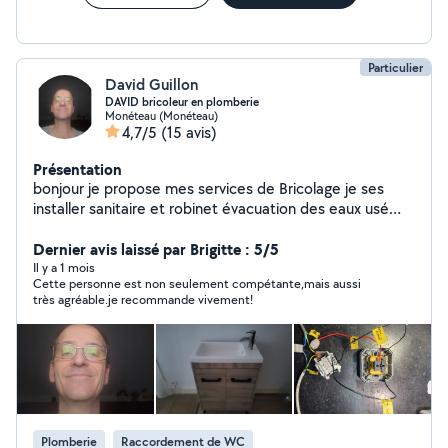
Particulier
David Guillon
DAVID bricoleur en plomberie
Monéteau (Monéteau)
4,7/5
(15 avis)
Présentation
bonjour je propose mes services de Bricolage je ses
installer sanitaire et robinet évacuation des eaux usé
machine a lavé et évier de cuisine et peinture papier
peint et toute réparation je fait auxi du jardinage tonte
Dernier avis laissé par Brigitte : 5/5
de pelouse repartions de clôture je ses installé des
Il y a 1 mois
Cette personne est non seulement compétante,mais aussi
cuisine équipée je travaille soigneusement et je suis
très agréable.je recommande vivement!
motivé je monte tout sorte de meule je monte des
applique lumineux au mur je suis ponctuel au travail je
travail soigneusement et je fait le nettoyage avent de
partir de chez la personne je monte des tringle de
rideau je pose de la toile de vert
Plomberie
Raccordement de WC