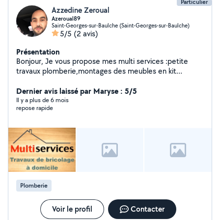
Particulier
Azzedine Zeroual
Azeroual89
Saint-Georges-sur-Baulche (Saint-Georges-sur-Baulche)
5/5
(2 avis)
Présentation
Bonjour, Je vous propose mes multi services :petite
travaux plomberie,montages des meubles en kit
,peinture, petite maçonnerie,carrelage,électricité et j'ai
un camion benne pour tt vous service
Dernier avis laissé par Maryse : 5/5
Il y a plus de 6 mois
repose rapide
Plomberie
Voir le profil
Contacter