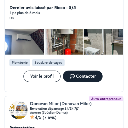
bricolages possible Merci de me téléphone au zero six
quatre vingts quinze vingt quatre soixante et onze vingt
Dernier avis laissé par Ricco : 5/5
quatre je ne peux pas souvent répondre par message
Il y a plus de 6 mois
ras
Cordialement
Plomberie
Soudure de tuyau
Voir le profil
Contacter
Auto-entrepreneur
Donovan Milor (Donovan Milor)
Renovation dépannage 24/24 7j7
Auxerre (St-Julien-Darnus)
4/5
(7 avis)
Présentation