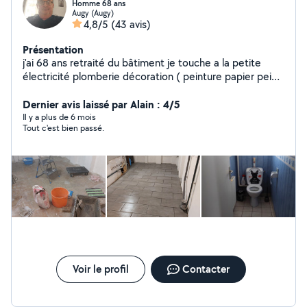
Homme 68 ans
Augy (Augy)
4,8/5
(43 avis)
Présentation
j'ai 68 ans retraité du bâtiment je touche a la petite
électricité plomberie décoration ( peinture papier peint
toile de verre montage de meubles parquet flottant
pose de cadres tringle a rideaux
Dernier avis laissé par Alain : 4/5
Il y a plus de 6 mois
Tout c'est bien passé.
Voir le profil
Contacter