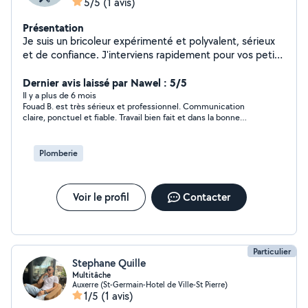
5/5
(1 avis)
Présentation
Je suis un bricoleur expérimenté et polyvalent, sérieux
et de confiance. J'interviens rapidement pour vos petits
et grands travaux avec soin et efficacité. Compétences
: plomberie (chasse d'eau, robinetterie, fuites),
Dernier avis laissé par Nawel : 5/5
électricité (prises, interrupteurs, luminaires), montage
Il y a plus de 6 mois
Fouad B. est très sérieux et professionnel. Communication
et menuiserie (meubles, ajustements, réparations),
claire, ponctuel et fiable. Travail bien fait et dans la bonne
carrelage et peinture (pose, retouches, finitions),
humeur. Je recommande vivement ses services et je referai
bricolage intérieur et mécanique (petites réparations,
appel à lui sans hésiter.
entretien). Mon objectif est simple : vous offrir un
Plomberie
service rapide, fiable et soigné, avec le souci du détail
et la satisfaction du client.
Voir le profil
Contacter
Particulier
Stephane Quille
Multitâche
Auxerre (St-Germain-Hotel de Ville-St Pierre)
1/5
(1 avis)