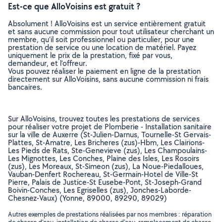
Est-ce que AlloVoisins est gratuit ?
Absolument ! AlloVoisins est un service entièrement gratuit
et sans aucune commission pour tout utilisateur cherchant un
membre, qu’il soit professionnel ou particulier, pour une
prestation de service ou une location de matériel. Payez
uniquement le prix de la prestation, fixé par vous,
demandeur, et l’offreur.
Vous pouvez réaliser le paiement en ligne de la prestation
directement sur AlloVoisins, sans aucune commission ni frais
bancaires.
Sur AlloVoisins, trouvez toutes les prestations de services
pour réaliser votre projet de Plomberie - Installation sanitaire
sur la ville de Auxerre (St-Julien-Darnus, Tournelle-St Gervais-
Plattes, St-Amatre, Les Bricheres (zus)-Hbm, Les Clairions-
Les Pieds de Rats, Ste-Genevieve (zus), Les Champoulains-
Les Mignottes, Les Conches, Plaine des Isles, Les Rosoirs
(zus), Les Moreaux, St-Simeon (zus), La Noue-Piedalloues,
Vauban-Denfert Rochereau, St-Germain-Hotel de Ville-St
Pierre, Palais de Justice-St Eusebe-Pont, St-Joseph-Grand
Boivin-Conches, Les Egriselles (zus), Jonches-Laborde-
Chesnez-Vaux) (Yonne, 89000, 89290, 89029)
Autres exemples de prestations réalisées par nos membres : réparation