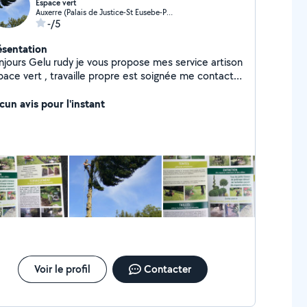
Espace vert
Auxerre (Palais de Justice-St Eusebe-Pont)
-/5
ésentation
y je vous propose mes service artison
pace vert , travaille propre est soignée me contacte
 intéressé par mes service
cun avis pour l'instant
Voir le profil
Contacter