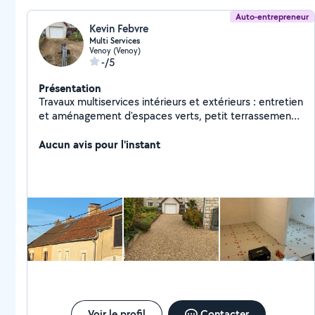
Auto-entrepreneur
Kevin Febvre
Multi Services
Venoy (Venoy)
-/5
Présentation
Travaux multiservices intérieurs et extérieurs : entretien
et aménagement d'espaces verts, petit terrassement
et cours graviers , réalisation de tranchées, peinture,
nettoyage et traitement de toitures, et bien plus
Aucun avis pour l'instant
encore.
Voir le profil
Contacter