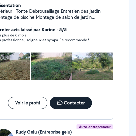
ésentation
 : Tonte Débrousaillage Entretien des jardin
e de piscine Montage de salon de jardin
Plantation Karcher Intérieur : Vitre Montage de meuble
nier avis laissé par Karine : 5/5
y a plus de 6 mois
s professionnel, soigneux et sympa. Je recommande !
Voir le profil
Contacter
Auto-entrepreneur
Rudy Gelu (Entreprise gelu)