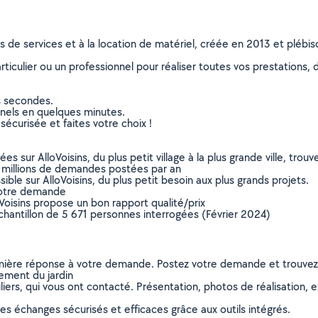
ns de services et à la location de matériel, créée en 2013 et plébi
culier ou un professionnel pour réaliser toutes vos prestations, d
s secondes.
nnels en quelques minutes.
sécurisée et faites votre choix !
sur AlloVoisins, du plus petit village à la plus grande ville, tro
 millions de demandes postées par an
ible sur AlloVoisins, du plus petit besoin aux plus grands projets.
votre demande
oVoisins propose un bon rapport qualité/prix
chantillon de 5 671 personnes interrogées (Février 2024)
remière réponse à votre demande. Postez votre demande et trouve
ement du jardin
ers, qui vous ont contacté. Présentation, photos de réalisation, exp
s échanges sécurisés et efficaces grâce aux outils intégrés.