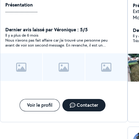
Présentation
Pr
..........................
Extérieur
Montag
Dernier avis laissé par Véronique : 5/5
Der
Il y a plus de 6 mois
Il 
Nous n'avons pas fait affaire car j'ai trouvé une personne peu
Trè
avant de voir son second message. En revanche, il est un
homme courtois et rapide à répondre, avec des tarifs très
honorables.
Voir le profil
Contacter