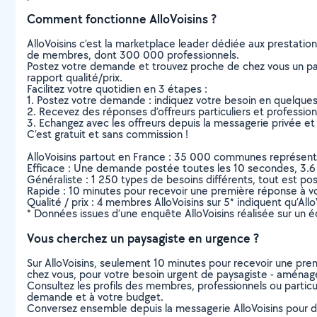
Comment fonctionne AlloVoisins ?
AlloVoisins c’est la marketplace leader dédiée aux prestatio
de membres, dont 300 000 professionnels.
Postez votre demande et trouvez proche de chez vous un parti
rapport qualité/prix.
Facilitez votre quotidien en 3 étapes :
1. Postez votre demande : indiquez votre besoin en quelque
2. Recevez des réponses d’offreurs particuliers et professio
3. Echangez avec les offreurs depuis la messagerie privée et 
C’est gratuit et sans commission !
AlloVoisins partout en France : 35 000 communes représentées 
Efficace : Une demande postée toutes les 10 secondes, 3.6
Généraliste : 1 250 types de besoins différents, tout est poss
Rapide : 10 minutes pour recevoir une première réponse à 
Qualité / prix : 4 membres AlloVoisins sur 5* indiquent qu’All
* Données issues d’une enquête AlloVoisins réalisée sur un é
Vous cherchez un paysagiste en urgence ?
Sur AlloVoisins, seulement 10 minutes pour recevoir une p
chez vous, pour votre besoin urgent de paysagiste - aménag
Consultez les profils des membres, professionnels ou particuli
demande et à votre budget.
Conversez ensemble depuis la messagerie AlloVoisins pour de