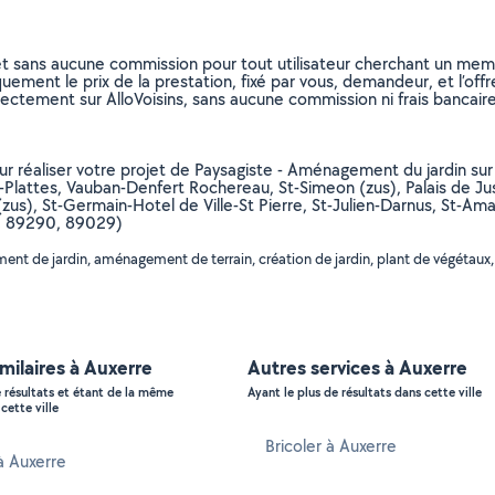
et sans aucune commission pour tout utilisateur cherchant un membre
uement le prix de la prestation, fixé par vous, demandeur, et l’offr
rectement sur AlloVoisins, sans aucune commission ni frais bancaire
our réaliser votre projet de Paysagiste - Aménagement du jardin sur
-Plattes, Vauban-Denfert Rochereau, St-Simeon (zus), Palais de Ju
us), St-Germain-Hotel de Ville-St Pierre, St-Julien-Darnus, St-Ama
0, 89290, 89029)
t de jardin, aménagement de terrain, création de jardin, plant de végétaux, b
imilaires à Auxerre
Autres services à Auxerre
e résultats et étant de la même
Ayant le plus de résultats dans cette ville
cette ville
Bricoler à Auxerre
 à Auxerre