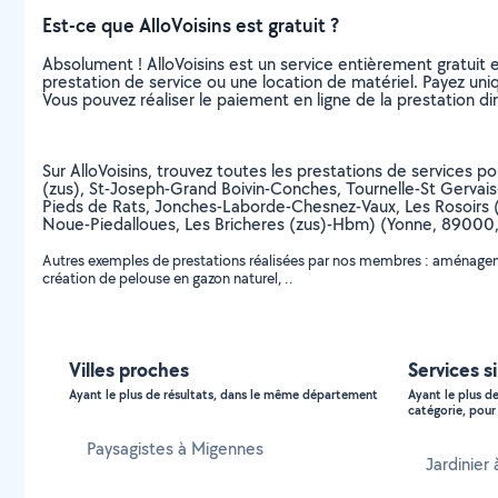
Est-ce que AlloVoisins est gratuit ?
Absolument ! AlloVoisins est un service entièrement gratuit 
prestation de service ou une location de matériel. Payez uniq
Vous pouvez réaliser le paiement en ligne de la prestation di
Sur AlloVoisins, trouvez toutes les prestations de services p
(zus), St-Joseph-Grand Boivin-Conches, Tournelle-St Gervais
Pieds de Rats, Jonches-Laborde-Chesnez-Vaux, Les Rosoirs (z
Noue-Piedalloues, Les Bricheres (zus)-Hbm) (Yonne, 8900
Autres exemples de prestations réalisées par nos membres : aménagemen
création de pelouse en gazon naturel, ..
Villes proches
Services s
Ayant le plus de résultats, dans le même département
Ayant le plus d
catégorie, pour 
Paysagistes à Migennes
Jardinier