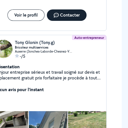
Voir le profil
Contacter
Auto-entrepreneur
Tony Glonin (Tony.g)
Bricoleur multiservices
Auxerre (Jonches-Laborde-Chesnez-Vaux)
-/5
ésentation
jour entreprise sérieux et travail soigné sur devis et
lacement gratuit prix forfaitaire je procède à tout
pe de travaux comme taille de haies et arbre je
occupe de l'élagage et de l'abattage de tout type
cun avis pour l'instant
rbre j'effectue aussi des travaux sur toiture et dans
 bâtiment comme changer des tuiles nettoyage de
ture et pose de crépit et peinture et fait tout type
 réparation pour un travail complet et digne de
nfiance