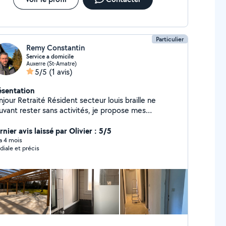
Particulier
Remy Constantin
Service a domicile
Auxerre (St-Amatre)
5/5
(1 avis)
ésentation
jour Retraité Résident secteur louis braille ne
uvant rester sans activités, je propose mes
mpétences et services dans les domaines du
colage Entretien de jardin Réparation et Travaux
nier avis laissé par Olivier : 5/5
intérieur Manutention ou débarras Montage de
 a 4 mois
diale et précis
uble Coupe de bois sur place Autres à étudier
e et disponible Expérience de 4 maisons refaites
itué des travaux d'intérieur et extérieur Contactez
i en laissant un message et je vous recontact merci