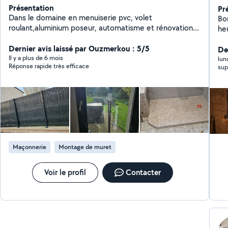
Présentation
Pr
Dans le domaine en menuiserie pvc, volet
Bonjour, J'exerce
roulant,aluminium poseur, automatisme et rénovation
he
intérieure, pose de cuisine ,plomberie, peinture ,
en
électricien.multi services.
Dernier avis laissé par Ouzmerkou : 5/5
rénovation. J
De
Il y a plus de 6 mois
de
lun
Réponse rapide très efficace
do
ins
parq
con
me
Maçonnerie
Montage de muret
Voir le profil
Contacter