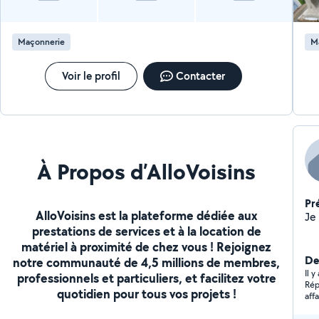
à Maîtrise d'Ouvrage (AMO). Nos engagements : Un
accompagnement personnalisé de l'idée à la réception
des travaux Sélection rigoureuse des artisans locaux
Maçonnerie
M
qualifiés Négociation et analyse des devis pour votre
budget Suivi de chantier complet avec un interlocuteur
unique Garantie de qualité, respect des délais et
Voir le profil
Contacter
sérénité Nos domaines d'intervention : Rénovation
intérieure & extérieure Salle de bain, cuisine, isolation,
peinture.......
À Propos d’AlloVoisins
Pr
AlloVoisins est la plateforme dédiée aux
prestations de services et à la location de
matériel à proximité de chez vous ! Rejoignez
Der
notre communauté de 4,5 millions de membres,
Il 
professionnels et particuliers, et facilitez votre
Rép
quotidien pour tous vos projets !
affa