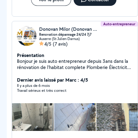
Auto-entrepreneur
Donovan Milor (Donovan Milor)
Renovation dépannage 24/24 7j7
Auxerre (St-Julien-Darnus)
4/5
(7 avis)
Présentation
Bonjour je suis auto entrepreneur depuis 3ans dans la
rénovation de l'habitat complete Plomberie Électricité
Maçons Couvreur Chauffagiste Frigoriste Espace vert
Domotique Je serait répondre à votre demande je
Dernier avis laissé par Marc : 4/5
reste à votre entière disposition
Il y a plus de 6 mois
Travail sérieux et très correct