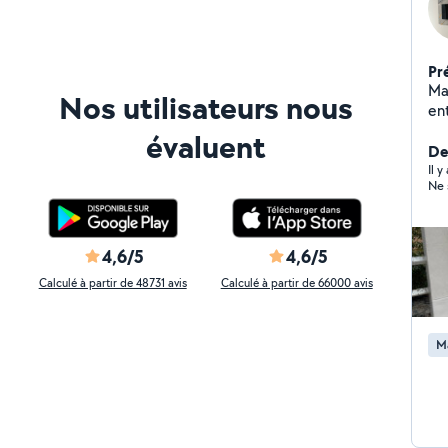
Pr
Ma
Nos utilisateurs nous
en
mi
évaluent
es
Der
fa
Il 
Ne 
br
re
pou
re
4,6/5
4,6/5
Pe
Calculé à partir de 48731 avis
Calculé à partir de 66000 avis
me
Je
pr
M