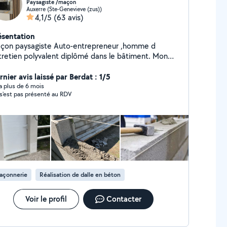
Paysagiste /maçon
Auxerre (Ste-Genevieve (zus))
4,1/5
(63 avis)
ésentation
çon paysagiste Auto-entrepreneur ,homme d
tretien polyvalent diplômé dans le bâtiment. Mon
cro -entreprise vous propose des services en
paces verts /maçonnerie ,nettoyage toiture et
nier avis laissé par Berdat : 1/5
çade,terrasse divers travaux de plomberie sanitaire
y a plus de 6 mois
s'est pas présenté au RDV
icolage montage de cuisine équipé et pose de
vêtement sol et mural ainsi que d'autres services
r les particuliers et professionnels. , vous
cherchez une personne pour s'occuper du jardin.
tite maçonnerie ,travaux rénovation Je vous propose
s services. Contactez-moi . Devis gratuit. A bientôt.
 travaille avec mon propre équipement
ofessionnel.
açonnerie
Réalisation de dalle en béton
Voir le profil
Contacter