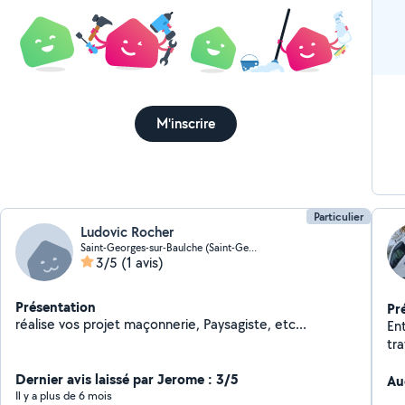
M'inscrire
Particulier
Ludovic Rocher
Saint-Georges-sur-Baulche (Saint-Georges-sur-Baulche)
3/5
(1 avis)
Présentation
Pr
réalise vos projet maçonnerie, Paysagiste, etc...
Ent
tr
pr
Dernier avis laissé par Jerome : 3/5
co
Au
Il y a plus de 6 mois