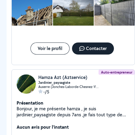
Voir le profil
Contacter
Auto-entrepreneur
Hamza Azt (Aztservice)
Jardinier_ paysagiste
Auxerre (Jonches-Laborde-Chesnez-Vaux)
-/5
Présentation
Bonjour, je me présente hamza , je suis
jardinier_paysagiste depuis 7ans ,je fais tout type de
travaux ,tontes, tailles de haies etc,possibilité
également de bricolage et multi service . Merci
Aucun avis pour l'instant
d'avance et avec tout respect