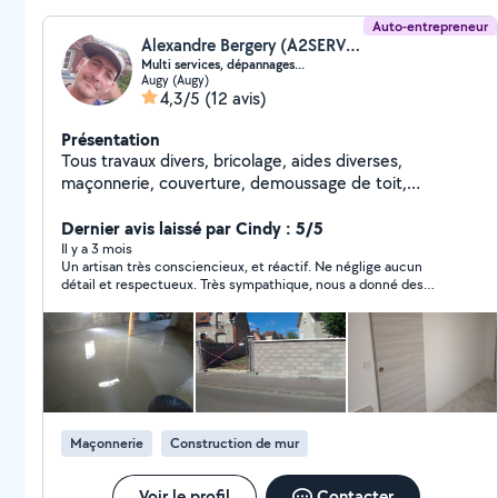
Auto-entrepreneur
Alexandre Bergery (A2SERVICES)
Multi services, dépannages...
Augy (Augy)
4,3/5
(12 avis)
Présentation
Tous travaux divers, bricolage, aides diverses,
maçonnerie, couverture, demoussage de toit,
plomberie, électricité, montage de meubles,
d'éléments...etc
Dernier avis laissé par Cindy : 5/5
Il y a 3 mois
Un artisan très consciencieux, et réactif. Ne néglige aucun
détail et respectueux. Très sympathique, nous a donné des
conseils sur l'entretien de notre terrasse à la suite de sa
prestation. Je recommande vivement. Merci
Maçonnerie
Construction de mur
Voir le profil
Contacter