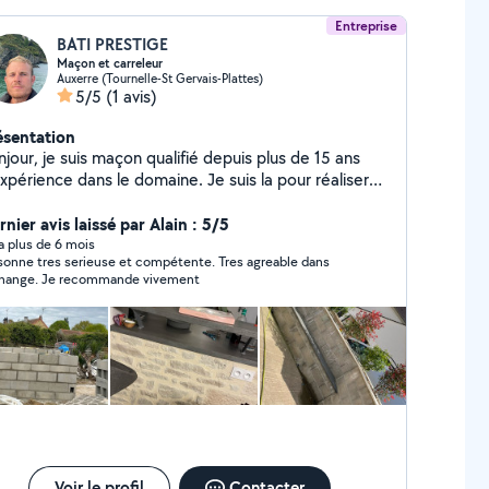
Entreprise
BATI PRESTIGE
Maçon et carreleur
Auxerre (Tournelle-St Gervais-Plattes)
5/5
(1 avis)
ésentation
jour, je suis maçon qualifié depuis plus de 15 ans
xpérience dans le domaine. Je suis la pour réaliser
us vos projets de maçonnerie, carrelage, ravalement
 également dans la construction de piscine avec plus
nier avis laissé par Alain : 5/5
 7 ans d'expérience dans ce domaine.
y a plus de 6 mois
sonne tres serieuse et compétente. Tres agreable dans
change. Je recommande vivement
Voir le profil
Contacter