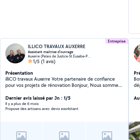
Entreprise
ILLICO TRAVAUX AUXERRE
Assistant maitrise d'ouvrage
Auxerre (Palais de Justice-St Eusebe-Pont)
1/5
(1 avis)
Présentation
Pr
illiCO travaux Auxerre Votre partenaire de confiance
Bon
pour vos projets de rénovation Bonjour, Nous sommes
dép
illiCO travaux Auxerre, professionnels de la rénovation,
ty
de l'extension et de l'aménagement de l'habitat. Basés
Dernier avis laissé par Jn : 1/5
m'
Au
à Auxerre, nous intervenons dans toute l'agglomération
d'a
Il y a plus de 6 mois
Propose des artisans avec devis exorbitant
et les communes voisines. Vous avez un projet de
le
travaux ? Que ce soit pour rénover une maison,
toi
transformer une salle de bain, aménager des combles
de
ou agrandir votre habitation, nous vous accompagnons
co
à chaque étape grâce à notre expertise en Assistance