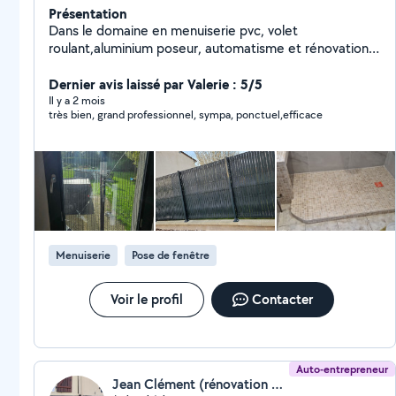
Présentation
Dans le domaine en menuiserie pvc, volet
roulant,aluminium poseur, automatisme et rénovation
intérieure, pose de cuisine ,plomberie, peinture ,
électricien.multi services.
Dernier avis laissé par Valerie : 5/5
Il y a 2 mois
très bien, grand professionnel, sympa, ponctuel,efficace
Menuiserie
Pose de fenêtre
Voir le profil
Contacter
Auto-entrepreneur
Jean Clément (rénovation de l'habitat)