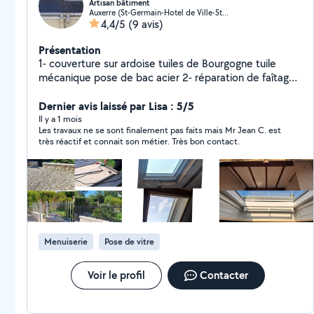
Artisan bâtiment
Auxerre (St-Germain-Hotel de Ville-St Pierre)
4,4/5
(9 avis)
Présentation
1- couverture sur ardoise tuiles de Bourgogne tuile
mécanique pose de bac acier 2- réparation de faîtage
3- démoussage de toiture nettoyage de toiture
nettoyage de pignon façade dallage marche d'escalier
Dernier avis laissé par Lisa : 5/5
Muret débouchage et nettoyage de gouttière 4-
Il y a 1 mois
Les travaux ne se sont finalement pas faits mais Mr Jean C. est
isolation des combles laine de verre ou laine de roche
très réactif et connait son métier. Très bon contact.
soufflé 5- pose de gouttière aluminium zingre PVC
pose de zinc sur chevron de descendre de rive finition
ou habillage ardoise 6- petite maçonnerie - pose de
clôture pose de portail 7- peinture intérieur extérieur 8-
pose de Velux pose de fenêtre 9- pose de dalle et de
parquet
Menuiserie
Pose de vitre
Voir le profil
Contacter