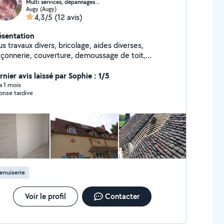
Multi services, dépannages...
Augy (Augy)
4,3/5
(12 avis)
ésentation
s travaux divers, bricolage, aides diverses,
çonnerie, couverture, demoussage de toit,
omberie, électricité, montage de meubles,
éléments...etc
nier avis laissé par Sophie : 1/5
 a 1 mois
onse tardive
enuiserie
Voir le profil
Contacter