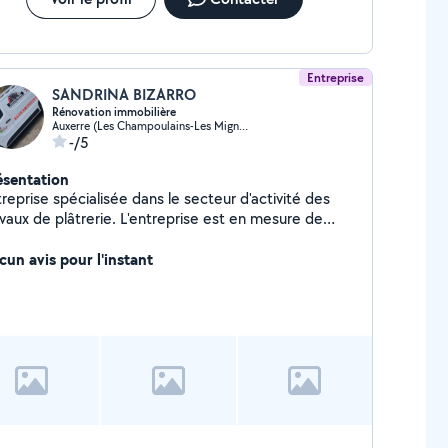
Entreprise
SANDRINA BIZARRO
Rénovation immobilière
Auxerre (Les Champoulains-Les Mignottes)
-/5
ésentation
reprise spécialisée dans le secteur d'activité des
avaux de plâtrerie. L'entreprise est en mesure de
oposer des projets de rénovation partielle ou
mplète et amélioration de l'habitat.
cun avis pour l'instant