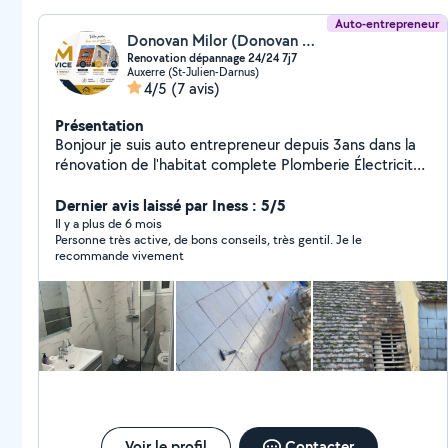
Auto-entrepreneur
Donovan Milor (Donovan Milor)
Renovation dépannage 24/24 7j7
Auxerre (St-Julien-Darnus)
4/5
(7 avis)
Présentation
Bonjour je suis auto entrepreneur depuis 3ans dans la
rénovation de l'habitat complete Plomberie Électricité
Maçons Couvreur Chauffagiste Frigoriste Espace vert
Domotique Je serait répondre à votre demande je
Dernier avis laissé par Iness : 5/5
reste à votre entière disposition
Il y a plus de 6 mois
Personne très active, de bons conseils, très gentil. Je le
recommande vivement
Voir le profil
Contacter