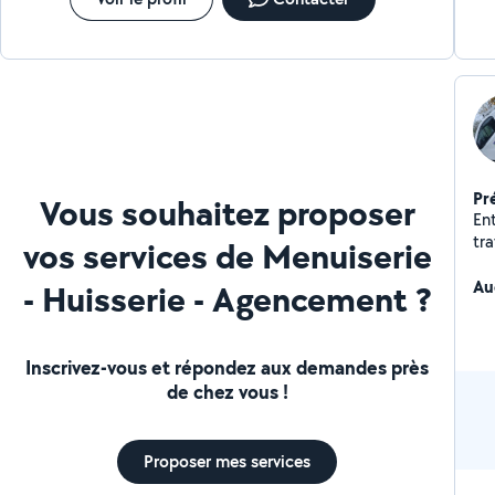
Pr
Vous souhaitez proposer
Ent
tr
vos services de Menuiserie
pr
co
Au
- Huisserie - Agencement ?
Inscrivez-vous et répondez aux demandes près
de chez vous !
Proposer mes services