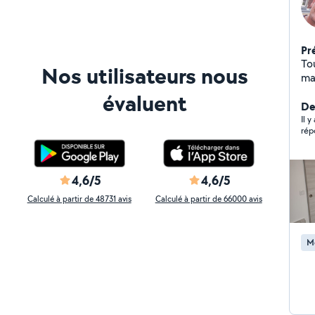
Pr
Tou
Nos utilisateurs nous
ma
pl
évaluent
d'
Der
Il y
rép
4,6/5
4,6/5
Calculé à partir de 48731 avis
Calculé à partir de 66000 avis
M