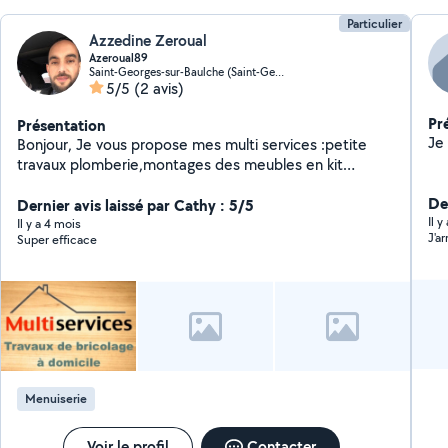
Particulier
Azzedine Zeroual
Azeroual89
Saint-Georges-sur-Baulche (Saint-Georges-sur-Baulche)
5/5
(2 avis)
Pr
Présentation
Bonjour, Je vous propose mes multi services :petite
travaux plomberie,montages des meubles en kit
,peinture, petite maçonnerie,carrelage,électricité et j'ai
De
un camion benne pour tt vous service
Dernier avis laissé par Cathy : 5/5
Il 
Il y a 4 mois
J'a
Super efficace
Menuiserie
Voir le profil
Contacter