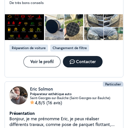
De très bons conseils
contacter !
Réparation de voiture
Changement de filtre
Voir le profil
Contacter
Particulier
Eric Solmon
Préparateur esthétique auto
Saint-Georges-sur-Baulche (Saint-Georges-sur-Baulche)
4,8/5
(16 avis)
Présentation
Bonjour, je me prénomme Eric, je peux réaliser
différents travaux, comme pose de parquet flottant,