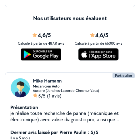
Nos utilisateurs nous évaluent
4,6/5
4,6/5
Calculé à partir de 48731 avis
Calculé à partir de 66000 avis
Particulier
Mike Hamann
Mécanicien Auto
Auxerre (Jonches-Laborde-Chesnez-Vaux)
5/5
(1 avis)
Présentation
je réalise toute recherche de panne (mécanique et
électronique) avec valise diagnostic pro, ainsi que
toutes réparations mécaniques. Compétent, sérieux et
efficace, je fais aussi du bricolage polyvalent ( Maison ,
Dernier avis laissé par Pierre Paulin : 5/5
extérieur ) pour les petits travaux. N'hésitez pas à me
Il y a 5 mois