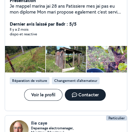
Présentation
Je mappel marina jai 28 ans Patissiere mes jai pas eu
mon diplome Mon mari propose egalement c'est service
en temp que mecanicien auto mobile pour ceux que sa
pourai interesser esiter pas a me contacter en prive
Dernier avis laissé par Badr : 5/5
Il y a 2 mois
dispo et reactive
Réparation de voiture
Changement d'alternateur
Voir le profil
Contacter
Particulier
Ilie caye
Depannage electromenager,