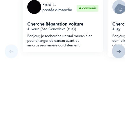
Fred L.
J
À convenir
postée dimanche
p
Cherche Réparation voiture
Cherche 
Auxerre (Ste-Genevieve (zus))
Augy
Bonjour, je recherche un vrai mécanicien
Bonjour, j
pour changer de cardan avant et
domicile po
amortisseur arrière cordialement
défaut mot
ma part (f