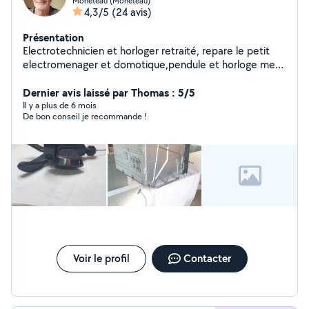
Monéteau (Monéteau)
4,3/5
(24 avis)
Présentation
Electrotechnicien et horloger retraité, repare le petit
electromenager et domotique,pendule et horloge meca
et quartz Aspirateur,cafetiere, machine a
coudre,telecommande,electrophone,lecteur cd et
Dernier avis laissé par Thomas : 5/5
cassette,magnetoscope,velo ,moto
Il y a plus de 6 mois
De bon conseil je recommande !
Voir le profil
Contacter