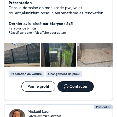
Présentation
Dans le domaine en menuiserie pvc, volet
roulant,aluminium poseur, automatisme et rénovation
intérieure, pose de cuisine ,plomberie, peinture ,
électricien.multi services.
Dernier avis laissé par Maryse : 5/5
Il y a plus de 6 mois
Réactif sans avoir fait affaire pour autant
Réparation de voiture
Changement de pneu
Voir le profil
Contacter
Particulier
Mickaël Laun
Polyvalent multi services