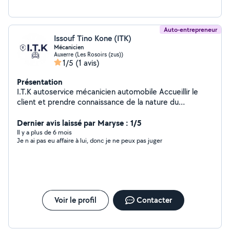
Auto-entrepreneur
Issouf Tino Kone (ITK)
Mécanicien
Auxerre (Les Rosoirs (zus))
1/5
(1 avis)
Présentation
I.T.K autoservice mécanicien automobile Accueillir le
client et prendre connaissance de la nature du
problème. - Effectuer le diagnostic et détecter l'origine
de la panne. - Effectuer les réparations de pièces ou
Dernier avis laissé par Maryse : 1/5
d'ensembles mécaniques et changer les composants
Il y a plus de 6 mois
Je n ai pas eu affaire à lui, donc je ne peux pas juger
hors d'usage. - Effectuer les réglages nécessaire. -
procéder à des entretiens systématiques (révision des
ensembles mécanique du véhicule). - Effectuer
l'entretien préventif (vidange, changement de filtres,
filtre a carburant , etc.) - Essayer le fonctionnement du
véhicule. -réparation Toute type de mécanique
Voir le profil
Contacter
automobile , diagnostic etc... -déplacement disponible.