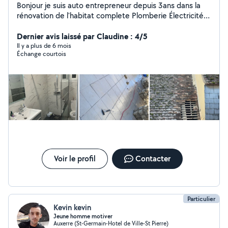
Bonjour je suis auto entrepreneur depuis 3ans dans la
rénovation de l'habitat complete Plomberie Électricité
Maçons Couvreur Chauffagiste Frigoriste Espace vert
Domotique Je serait répondre à votre demande je
Dernier avis laissé par Claudine : 4/5
reste à votre entière disposition
Il y a plus de 6 mois
Échange courtois
Voir le profil
Contacter
Particulier
Kevin kevin
Jeune homme motiver
Auxerre (St-Germain-Hotel de Ville-St Pierre)