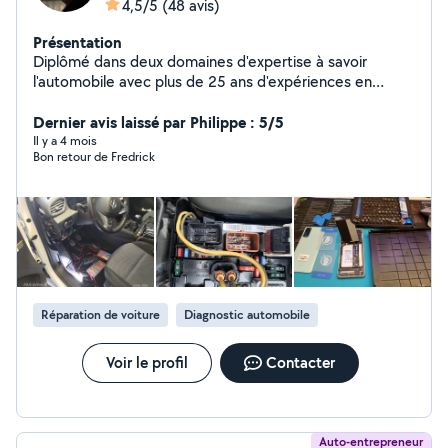
4,5/5
(48 avis)
Présentation
Diplômé dans deux domaines d'expertise à savoir
l'automobile avec plus de 25 ans d'expériences en
diagnostic,réparation et plus récemment en
informatique, je vous propose mes services. ----------------
Dernier avis laissé par Philippe : 5/5
-----------------------------En automobile : -Diagnostic avec
Il y a 4 mois
Bon retour de Fredrick
valises multiples marques multiples supports ( auto
motos quads bateaux et petits camions) -Diagnostic
GPL/GNV/climatisation/ véhicules hybrides et
électriques ( diplômes d'état) -Remise à zéro des
adaptatifs ( FAP, voyant révision,AIRBAG...) -Diagnostic
pannes sans valises ( pannes mécaniques) ------------------
-----------------------------En informatique : -Diagnostic de
pannes ( mémoires, disque dur, carte mère,
Réparation de voiture
Diagnostic automobile
alimentation, WiFi, bluetooth . -Installation ,-Nettoyage ,
antivirus -Changement d os ( Windows et Linux
uniquement) --Mise en place réseaux et stratégie de
Voir le profil
Contacter
sécurité ( box ,serveurs,NAS ) -réparations
telephones,tablettes et consoles -prise en main a
distance et formations
Auto-entrepreneur