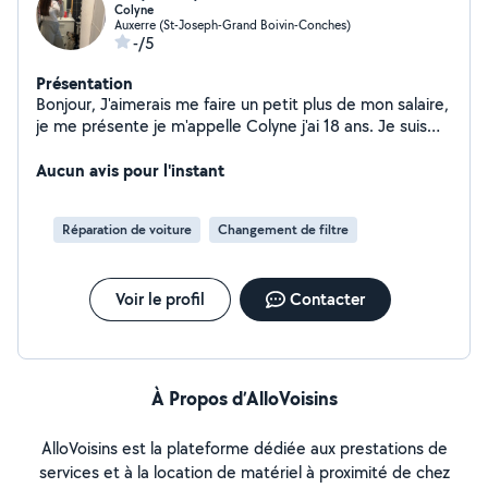
Colyne
Auxerre (St-Joseph-Grand Boivin-Conches)
-/5
Présentation
Bonjour, J'aimerais me faire un petit plus de mon salaire,
je me présente je m'appelle Colyne j'ai 18 ans. Je suis
DT1 ( diabétique ) je suis mécanicienne automobile
diplômé je ne suis pas disponible du mardi au samedi. Je
Aucun avis pour l'instant
peux garder des enfants habituer au bébé comme au
plus grand , des animaux aller m'en occuper chez les
Réparation de voiture
Changement de filtre
propriétaires directement mais dans le secteur
d'Auxerre car pas de permis pour cela que je cherche un
complément de revenue et également du jardin tondre
Voir le profil
Contacter
la pelouse faire des fleurs réparer des petites bricoles.
À Propos d’AlloVoisins
AlloVoisins est la plateforme dédiée aux prestations de
services et à la location de matériel à proximité de chez