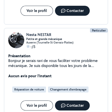
Voir le profil
Contacter
Particulier
Nesta NESTAR
Petite et grande mécanique
Auxerre (Tournelle-St Gervais-Plattes)
-/5
Présentation
Bonjour je serais ravi de vous faciliter votre problème
mécanique. Je suis disponible tous les jours de la
semaine pour tout types de mécanique. Plus de 20 ans
d'expérience dans le monde de la mécanique (depuis
Aucun avis pour l'instant
2003).
Réparation de voiture
Changement d'embrayage
Voir le profil
Contacter