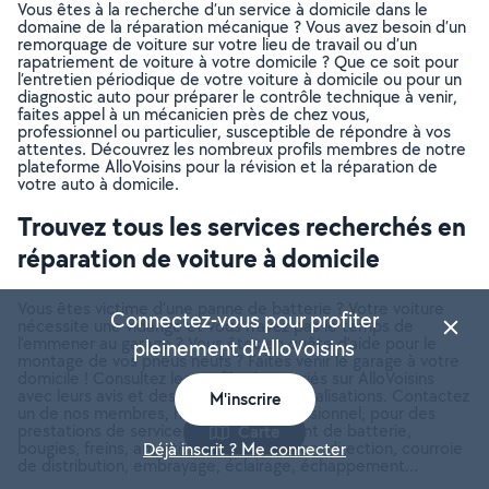
Vous êtes à la recherche d’un service à domicile dans le
domaine de la réparation mécanique ? Vous avez besoin d’un
remorquage de voiture sur votre lieu de travail ou d’un
rapatriement de voiture à votre domicile ? Que ce soit pour
l’entretien périodique de votre voiture à domicile ou pour un
diagnostic auto pour préparer le contrôle technique à venir,
faites appel à un mécanicien près de chez vous,
professionnel ou particulier, susceptible de répondre à vos
attentes. Découvrez les nombreux profils membres de notre
plateforme AlloVoisins pour la révision et la réparation de
votre auto à domicile.
Trouvez tous les services recherchés en
réparation de voiture à domicile
Vous êtes victime d’une panne de batterie ? Votre voiture
Connectez-vous pour profiter
nécessite une vidange et vous n’avez pas le temps de
l’emmener au garage ? Vous êtes en quête d’aide pour le
pleinement d'AlloVoisins
montage de vos pneus neufs ? Faites venir le garage à votre
domicile ! Consultez les profils répertoriés sur AlloVoisins
avec leurs avis et des photos de leurs réalisations. Contactez
M'inscrire
un de nos membres, habitant ou professionnel, pour des
prestations de service en remplacement de batterie,
Carte
bougies, freins, amortisseurs, suspension, direction, courroie
Déjà inscrit ? Me connecter
de distribution, embrayage, éclairage, échappement…