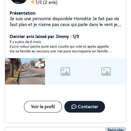
1/5
(2 avis)
Présentation
Je suis une personne disponible Honnête Je fait pas de
faut plan et je n'aime pas ceux qui parle dans le vent je
préfet cela soit claire entre nous et voilà avis à ceux qui
recherche une personne je suis dispo s'il faut j'ai même
Dernier avis laissé par Jimmy : 1/5
mon frère qui peut éventuellement si besoin être là
Il y a plus de 6 mois
Escro voleur petite pute sans couille qui vole et après appelle
n'hésiter pas je suis correct bonne recherche à vous
tte sa famille au secours une vrai pute escroquerie en famille à
toute et tous
enculer une vrai petite pute sans couilles attention c est une
grosse arnaque qui n à aucune parole prend de l argent dit qu il
revient et ne revien jamais et après ouvre sa geule par
téléphone mais pas les couille de revenir et le mec fait même
intervenir tte sa famille à éviter obsolument
Voir le profil
Contacter
Particulier