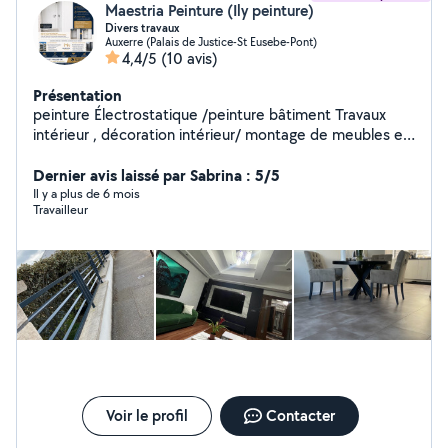
Maestria Peinture (Ily peinture)
Divers travaux
Auxerre (Palais de Justice-St Eusebe-Pont)
4,4/5
(10 avis)
Présentation
peinture Électrostatique /peinture bâtiment Travaux
intérieur , décoration intérieur/ montage de meubles et
de cuisine / pose de sols / Avez vous besoin d'une
beauté pour votre maison vous êtes à la bonne porte
Dernier avis laissé par Sabrina : 5/5
service qualité ,l'énergie de vos projets, la précision de
Il y a plus de 6 mois
Travailleur
notre peinture pour plus d'informations n'hésitez pas me
contacter en privé zéro six 59 quatorze 98 27
Voir le profil
Contacter