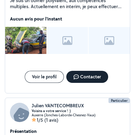
Je suis un ouvrier polyvalent, aux competences
multiples. Actuellement en interim, je peux effectuer
pour vous tous travaux d'entretien en extérieur,
jardinage, petits bricolages ou déménagements. Je
Aucun avis pour l'instant
peux aussi vous apporter mon aide pour divers travaux
d'entretien et de réparation sur votre véhicule. Je suis
courageux, ponctuel, rapide et efficace.
Voir le profil
Contacter
Particulier
Julien VANTECOMBREUX
Voisins a votre service ! :)
Auxerre (Jonches-Laborde-Chesnez-Vaux)
1/5
(1 avis)
Présentation