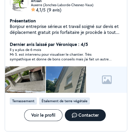
Artisan
Auxerre (Jonches-Laborde-Chesnez-Vaux)
4,1/5
(9 avis)
Présentation
Bonjour entreprise sérieux et travail soigné sur devis et
déplacement gratuit prix forfaitaire je procède à tout
type de travaux comme taille de haies et arbre je
m'occupe de l'élagage et de l'abattage de tout type
Dernier avis laissé par Véronique : 4/5
d'arbre j'effectue aussi des travaux sur toiture et dans le
Il y a plus de 6 mois
Mr S. est intervenu pour visualiser le chantier. Très
bâtiment comme changer des tuiles nettoyage de
sympathique et donne de bons conseils mais j'ai fait un autre
toiture et pose de crépit et peinture et fait tout type
choix car d'autres propositions.
de réparation pour un travail complet et digne de
confiance
Terrassement
Étalement de terre végétale
Voir le profil
Contacter