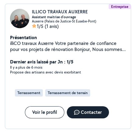
Entreprise
ILLICO TRAVAUX AUXERRE
Assistant maitrise d'ouvrage
Auxerre (Palais de Justice-St Eusebe-Pont)
1/5
(1 avis)
Présentation
illiCO travaux Auxerre Votre partenaire de confiance
pour vos projets de rénovation Bonjour, Nous sommes
illiCO travaux Auxerre, professionnels de la rénovation,
de l'extension et de l'aménagement de l'habitat. Basés à
Dernier avis laissé par Jn : 1/5
Auxerre, nous intervenons dans toute l'agglomération et
Il y a plus de 6 mois
Propose des artisans avec devis exorbitant
les communes voisines. Vous avez un projet de travaux ?
Que ce soit pour rénover une maison, transformer une
salle de bain, aménager des combles ou agrandir votre
habitation, nous vous accompagnons à chaque étape
Terrassement
Terrassement de terrain
grâce à notre expertise en Assistance à Maîtrise
d'Ouvrage (AMO). Nos engagements : Un
accompagnement personnalisé de l'idée à la réception
Voir le profil
Contacter
des travaux Sélection rigoureuse des artisans locaux
qualifiés Négociation et analyse des devis pour votre
budget Suivi de chantier complet avec un interlocuteur
unique Garantie de qualité, respect des délais et