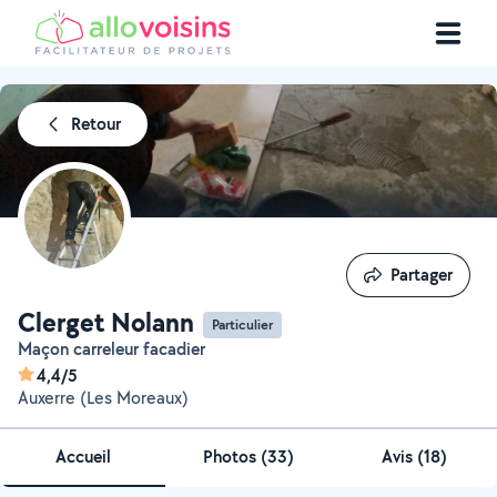
Retour
Partager
Partager
Clerget Nolann
Particulier
Maçon carreleur facadier
4,4/5
Auxerre (Les Moreaux)
Accueil
Photos
(
33
)
Avis (18)