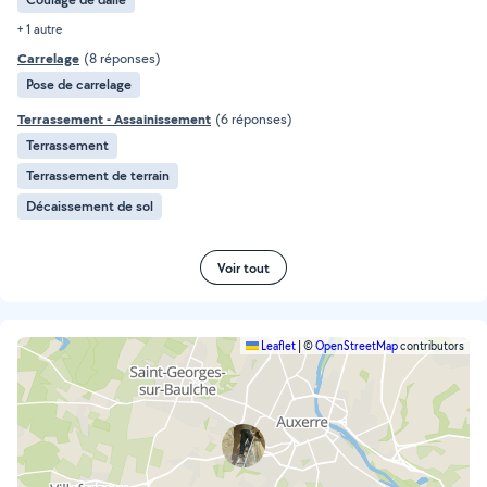
+ 1 autre
Carrelage
(8 réponses)
Pose de carrelage
Terrassement - Assainissement
(6 réponses)
Terrassement
Terrassement de terrain
Décaissement de sol
Voir tout
Leaflet
|
©
OpenStreetMap
contributors