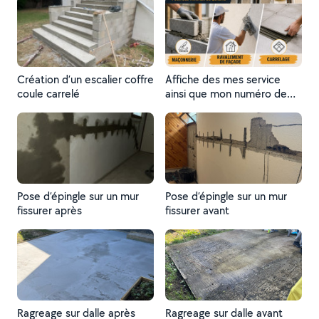
Création d’un escalier coffre
Affiche des mes service
coule carrelé
ainsi que mon numéro de
téléphone adresse mail
ect..
Pose d’épingle sur un mur
Pose d’épingle sur un mur
fissurer après
fissurer avant
Ragreage sur dalle après
Ragreage sur dalle avant