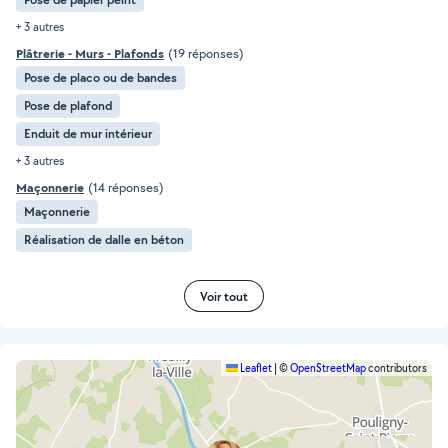
+ 3 autres
Plâtrerie - Murs - Plafonds
(19 réponses)
Pose de placo ou de bandes
Pose de plafond
Enduit de mur intérieur
+ 3 autres
Maçonnerie
(14 réponses)
Maçonnerie
Réalisation de dalle en béton
Voir tout
Leaflet
|
©
OpenStreetMap
contributors