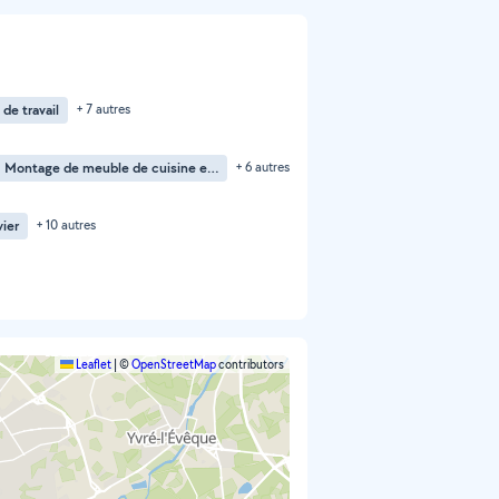
de travail
+ 7 autres
Montage de meuble de cuisine en kit
+ 6 autres
ier
+ 10 autres
Leaflet
|
©
OpenStreetMap
contributors