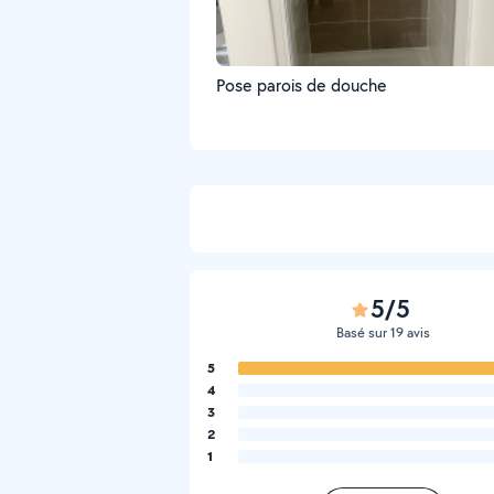
Pose parois de douche
5/5
Basé sur 19 avis
5
4
3
2
1