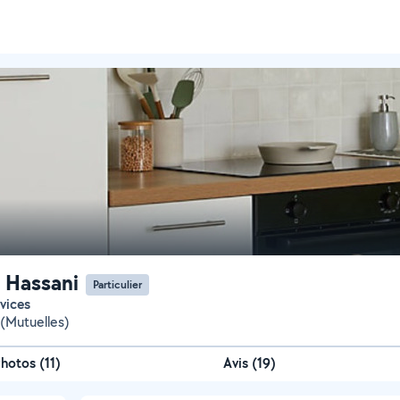
 Hassani
Particulier
rvices
(Mutuelles)
Photos
(
11
)
Avis (19)