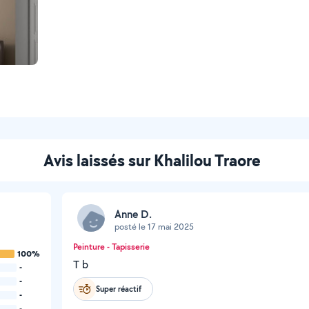
Avis laissés sur Khalilou Traore
Anne D.
posté le 17 mai 2025
Peinture - Tapisserie
100%
T b
-
-
Super réactif
-
-