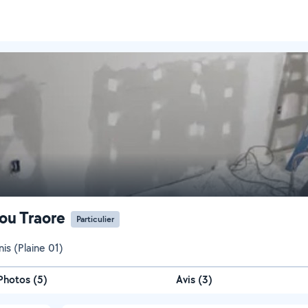
lou Traore
Particulier
is (Plaine 01)
Photos
(
5
)
Avis (3)