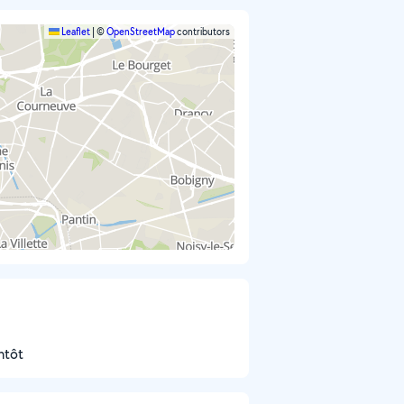
Leaflet
|
©
OpenStreetMap
contributors
ntôt