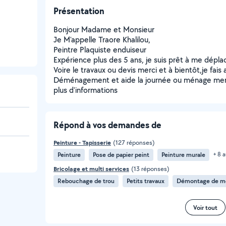
Présentation
Bonjour Madame et Monsieur
Je M'appelle Traore Khalilou,
Peintre Plaquiste enduiseur
Expérience plus des 5 ans, je suis prêt à me dépl
Voire le travaux ou devis merci et à bientôt,je fais 
Déménagement et aide la journée ou ménage merci
plus d'informations
Répond à vos demandes de
Peinture - Tapisserie
(127 réponses)
Peinture
Pose de papier peint
Peinture murale
+ 8 a
Bricolage et multi services
(13 réponses)
Rebouchage de trou
Petits travaux
Démontage de m
Voir tout