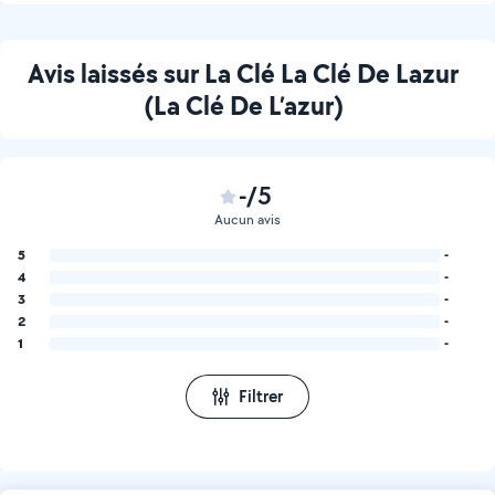
Avis laissés sur La Clé La Clé De Lazur
(La Clé De L’azur)
-/5
Aucun avis
5
-
4
-
3
-
2
-
1
-
Filtrer