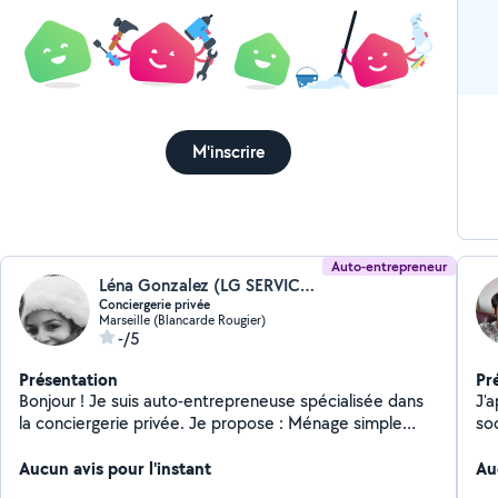
lo
ar
nou
pl
ga
ta
M'inscrire
ma
Opt
de
tou
pl
dès
Auto-entrepreneur
Léna Gonzalez (LG SERVICES)
Conciergerie privée
Marseille (Blancarde Rougier)
-/5
Présentation
Pr
Bonjour ! Je suis auto-entrepreneuse spécialisée dans
J'a
la conciergerie privée. Je propose : Ménage simple
so
Gestion complète : ménage + accueil/départ des
voyageurs et suivi du logement Disponible sur Marseille
Aucun avis pour l'instant
Au
et ses environs. Sérieuse, ponctuelle et réactive.