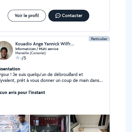
Voir le profil
Contacter
Particulier
Kouadio Ange Yannick Wilfried Nguessan
Informaticien / Multi service
Marseille (Consolat)
-/5
ésentation
jour ! Je suis quelqu'un de débrouillard et
lyvalent, prêt à vous donner un coup de main dans
 nombreux domaines du quotidien. Que ce soit pour
 problème informatique, un peu d'aide à la maison ou
cun avis pour l'instant
ur soutenir vos enfants dans leurs apprentissages, je
PROPOSE Informatique & tech
pannage N1/N2, programmation, création de sites
 cours particuliers en français Soutien scolaire Aide
x devoirs et accompagnement pédagogique pour les
 du primaire Garde d'enfants & animaux Garde