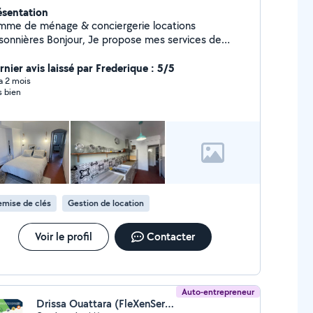
ésentation
mme de ménage & conciergerie locations
isonnières Bonjour, Je propose mes services de
age chez les particuliers ainsi que pour les
ations saisonnières (Airbnb, Booking). Ménage
rnier avis laissé par Frederique : 5/5
e entre deux locations Changement
 a 2 mois
s bien
s entrées/sorties voyageurs Travail
ieux et soigné Disponible sur Marseille et alentours.
hésitez pas à me contacter pour plus d'informations.
emise de clés
Gestion de location
Voir le profil
Contacter
Auto-entrepreneur
Drissa Ouattara (FleXenService)