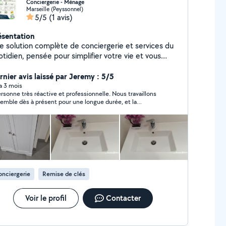
Conciergerie - Ménage
Marseille (Peyssonnel)
5/5
(1 avis)
ésentation
e solution complète de conciergerie et services du
tidien, pensée pour simplifier votre vie et vous
pagner avec flexibilité. Ce que nous proposons :
ciergerie & gestion de logements Ménages
rnier avis laissé par Jeremy : 5/5
ers ou ponctuels Accompagnement administratif
 a 3 mois
ersonne très réactive et professionnelle. Nous travaillons
yage de véhicules Aide pour la recherche de
emble dès à présent pour une longue durée, et la
ment ️ Services divers du quotidien Service flexible,
laboration se déroule avec sérieux, clarté et fiabilité.
rit zen. Prestations régulières & ponctuelles.
stataire impliqué, agréable et vraiment pro. Je recommande
Marseille Aix Gardanne Vitrolles et alentours
s hésitation. »
nciergerie
Remise de clés
Voir le profil
Contacter