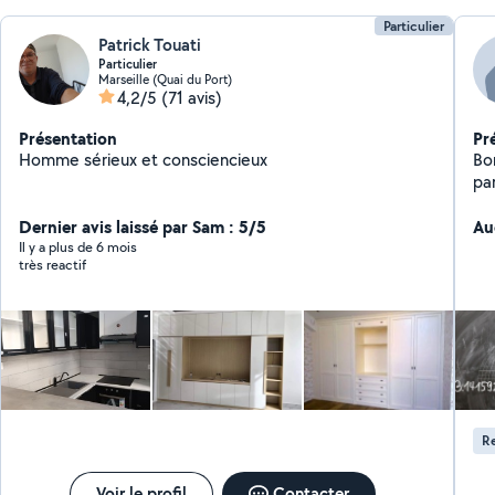
Particulier
Patrick Touati
Particulier
Marseille (Quai du Port)
4,2/5
(71 avis)
Présentation
Pr
Homme sérieux et consciencieux
Bon
pa
de
Dernier avis laissé par Sam : 5/5
Ph
Au
Électroniq
Il y a plus de 6 mois
très reactif
po
d'exa
pour
R
Voir le profil
Contacter