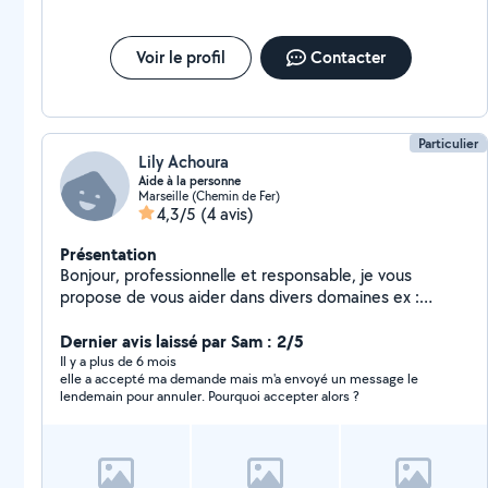
Voir le profil
Contacter
Particulier
Lily Achoura
Aide à la personne
Marseille (Chemin de Fer)
4,3/5
(4 avis)
Présentation
Bonjour, professionnelle et responsable, je vous
propose de vous aider dans divers domaines ex :
secrétariat, démarches administratives,
accompagnement RDV médicaux, préparation repas et
Dernier avis laissé par Sam : 2/5
ménage.
Il y a plus de 6 mois
elle a accepté ma demande mais m'a envoyé un message le
lendemain pour annuler. Pourquoi accepter alors ?