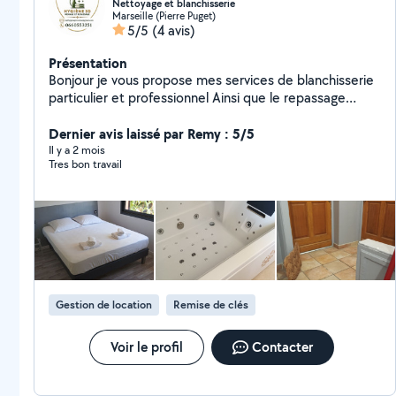
Nettoyage et blanchisserie
Marseille (Pierre Puget)
5/5
(4 avis)
Présentation
Bonjour je vous propose mes services de blanchisserie
particulier et professionnel Ainsi que le repassage
récupérer et ramener dans les 48 h Gestion des Airbnb
Expérience de plus de 15 ans Merci d'avance
Dernier avis laissé par Remy : 5/5
Cordialement
Il y a 2 mois
Tres bon travail
Gestion de location
Remise de clés
Voir le profil
Contacter