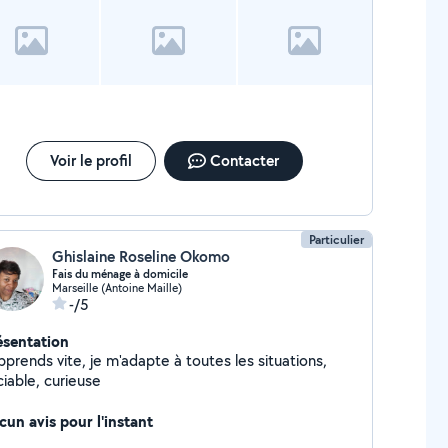
gement est propre et bien entretenu pour chaque
rivée de locataire. Promotion de votre annonce :
s diffusons votre annonce sur les principales
ateformes de location saisonnière, afin de vous
rantir un maximum de visibilité. Yield management :
rification dynamique et étudiée en fonction du
rché afin d'optimiser au mieux vos revenus Avec
istay, vous n'avez plus à vous soucier de la gestion
Voir le profil
Contacter
 votre location saisonnière. Nous nous occupons de
t pour vous, afin que vous puissiez profiter
einement de votre investissement. Contactez-nous
 aujourd'hui.
Particulier
Ghislaine Roseline Okomo
Fais du ménage à domicile
Marseille (Antoine Maille)
-/5
ésentation
pprends vite, je m'adapte à toutes les situations,
ciable, curieuse
cun avis pour l'instant