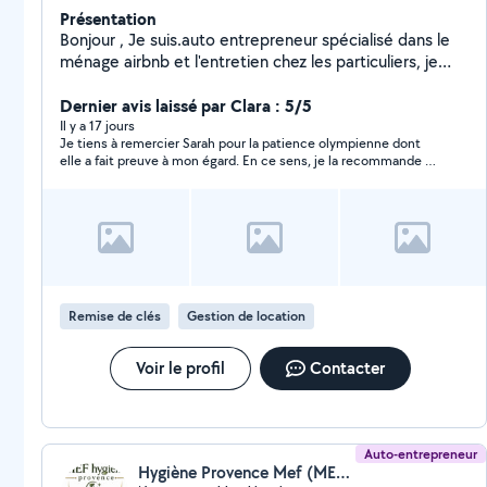
Présentation
Bonjour , Je suis.auto entrepreneur spécialisé dans le
ménage airbnb et l'entretien chez les particuliers, je
propose des prestations sérieuses rapide et soignée.
Ponctuel, discret et minutieux, je m'adapte à vos
Dernier avis laissé par Clara : 5/5
besoins et à vos horaires afin de garantir un logement
Il y a 17 jours
Je tiens à remercier Sarah pour la patience olympienne dont
propre, accueillant et impeccable.
elle a fait preuve à mon égard. En ce sens, je la recommande à
200%.
Remise de clés
Gestion de location
Voir le profil
Contacter
Auto-entrepreneur
Hygiène Provence Mef (MEF HYGIENE PROVENCE)