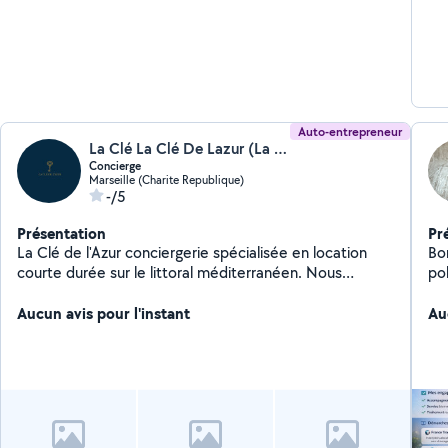
Auto-entrepreneur
La Clé La Clé De Lazur (La Clé De L’azur)
Concierge
Marseille (Charite Republique)
-/5
Présentation
Pr
La Clé de l'Azur conciergerie spécialisée en location
Bon
courte durée sur le littoral méditerranéen. Nous
po
accompagnons les propriétaires dans la gestion
de
complète de leur bien (annonce, voyageurs, ménage,
Aucun avis pour l'instant
un
Au
photos) afin de maximiser leurs revenus sans
po
contraintes.
suis là. CE QUE JE 
Dé
web,
au
enfants