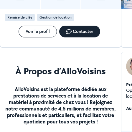
d'
sérieux Maison & q
dé
Remise de clés
Gestion de location
Or
sup
structu
Voir le profil
Contacter
n'
be
ce 
À Propos d’AlloVoisins
Pr
AlloVoisins est la plateforme dédiée aux
Opt
prestations de services et à la location de
lo
matériel à proximité de chez vous ! Rejoignez
de 
notre communauté de 4,5 millions de membres,
vo
Au
an
professionnels et particuliers, et facilitez votre
ch
quotidien pour tous vos projets !
co
En