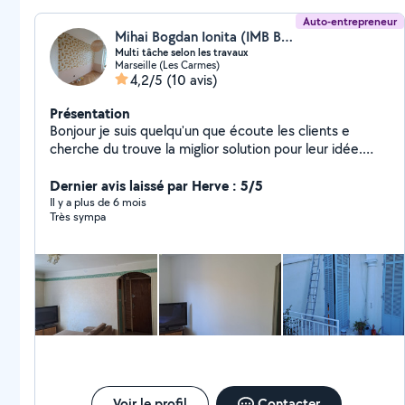
Auto-entrepreneur
Mihai Bogdan Ionita (IMB BAT)
Multi tâche selon les travaux
Marseille (Les Carmes)
4,2/5
(10 avis)
Présentation
Bonjour je suis quelqu'un que écoute les clients e
cherche du trouve la miglior solution pour leur idée.
Mes services : Montage de meubles kit Posé du
parquet et carrelage Montage des portes à galandage
Dernier avis laissé par Herve : 5/5
e a ouverture normal Plomberie ,montage lavabo,bacs
Il y a plus de 6 mois
Très sympa
à douche ,WC. Peinture,pose du tapisserie Petit travail
du placo Petit travail du électricité
Voir le profil
Contacter