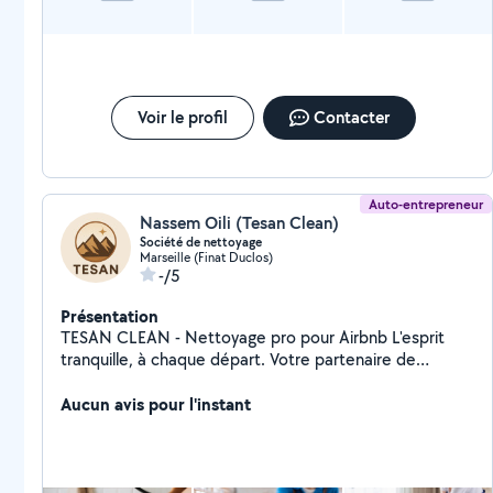
Voir le profil
Contacter
Auto-entrepreneur
Nassem Oili (Tesan Clean)
Société de nettoyage
Marseille (Finat Duclos)
-/5
Présentation
TESAN CLEAN - Nettoyage pro pour Airbnb L'esprit
tranquille, à chaque départ. Votre partenaire de
confiance pour des logements irréprochables. Notre
méthode : rigueur, produits pro,reporting
Aucun avis pour l'instant
photo,ambiance parfumée et nettoyage de textile si
besoin