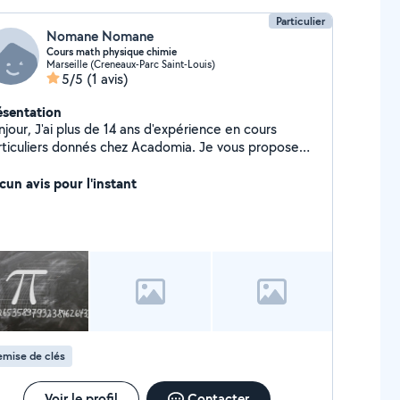
Particulier
Nomane Nomane
Cours math physique chimie
Marseille (Creneaux-Parc Saint-Louis)
5/5
(1 avis)
ésentation
jour, J'ai plus de 14 ans d'expérience en cours
rticuliers donnés chez Acadomia. Je vous propose
s séances de cours en : Mathématiques jusqu' bac+3
ysique jusqu'à bac+3 Chimie jusqu'à bac+1
cun avis pour l'instant
ue Je vous propose de vous accompagner
ur vos devoirs hebdomadaires vos préparations DS
men et de concours. Mes horaires sont flexibles
 s'adapter à vos disponibilités. N'hésitez pas à me
contacter. Cordialement
emise de clés
Voir le profil
Contacter