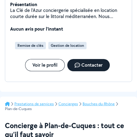
Présentation
La Clé de l'Azur conciergerie spécialisée en location
courte durée sur le littoral méditerranéen. Nous
accompagnons les propriétaires dans la gestion
complète de leur bien (annonce, voyageurs, ménage,
Aucun avis pour l'instant
photos) afin de maximiser leurs revenus sans
contraintes.
Remise de clés
Gestion de location
Voir le profil
Contacter
Prestations de services
Concierges
Bouches-du-Rhône
Plan-de-Cuques
Concierge à Plan-de-Cuques : tout ce
qu’il faut savoir