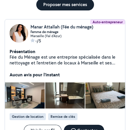
Proposer mes services
Auto-entrepreneur
Manar Attallah (Fée du ménage)
Femme de ménage
Marseille (Val d'Azur)
-/5
Présentation
Fée du Ménage est une entreprise spécialisée dans le
nettoyage et l'entretien de locaux à Marseille et ses
alentours. Nous proposons des prestations complètes
pour particuliers et professionnels : ménage, repassage,
Aucun avis pour l'instant
nettoyage de vitres, désinfection, entretien de bureaux
et logements. Notre équipe sérieuse, ponctuelle et
formée garantit un service de haute qualité, adapté aux
besoins de chaque client. Nous utilisons des produits
efficaces et respectueux de l'environnement pour
assurer un résultat impeccable et durable. Faites
confiance à Fée du Ménage pour un espace propre, sain
Gestion de location
Remise de clés
et accueillant. Basée à Marseille interventions rapides
dans toute la région. Contactez-nous pour un devis