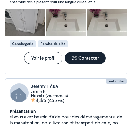
ensemble dès à présent pour une longue durée, et la
logement ️ Services divers du quotidien Service flexible,
collaboration se déroule avec sérieux, clarté et fiabilité.
esprit zen. Prestations régulières & ponctuelles.
Prestataire impliqué, agréable et vraiment pro. Je recommande
Marseille Aix Gardanne Vitrolles et alentours
sans hésitation. »
Conciergerie
Remise de clés
Voir le profil
Contacter
Particulier
Jeremy HABA
Jeremy H
Marseille (Les Medecins)
4,4/5
(45 avis)
Présentation
si vous avez besoin d'aide pour des déménagements, de
la manutention, de la livraison et transport de colis, pour
des petits travaux et de la maconnerie, du carrelage.