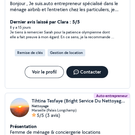
Bonjour , Je suis.auto entrepreneur spécialisé dans le
ménage airbnb et l'entretien chez les particuliers, je
propose des prestations sérieuses rapide et soignée.
Ponctuel, discret et minutieux, je m'adapte à vos
Dernier avis laissé par Clara : 5/5
besoins et à vos horaires afin de garantir un logement
Il y a 15 jours
Je tiens à remercier Sarah pour la patience olympienne dont
propre, accueillant et impeccable.
elle a fait preuve à mon égard. En ce sens, je la recommande à
200%.
Remise de clés
Gestion de location
Voir le profil
Contacter
Auto-entrepreneur
Tihtina Tesfaye (Bright Service Du Nettoyage)
Nettoyage
Marseille (Palais Longchamp)
5/5
(3 avis)
Présentation
Femme de ménage & conciergerie locations