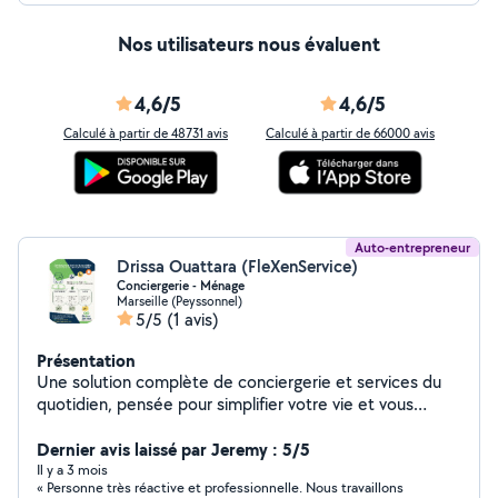
Nos utilisateurs nous évaluent
4,6/5
4,6/5
Calculé à partir de 48731 avis
Calculé à partir de 66000 avis
Auto-entrepreneur
Drissa Ouattara (FleXenService)
Conciergerie - Ménage
Marseille (Peyssonnel)
5/5
(1 avis)
Présentation
Une solution complète de conciergerie et services du
quotidien, pensée pour simplifier votre vie et vous
accompagner avec flexibilité. Ce que nous proposons :
Conciergerie & gestion de logements Ménages réguliers
Dernier avis laissé par Jeremy : 5/5
ou ponctuels Accompagnement administratif
Il y a 3 mois
« Personne très réactive et professionnelle. Nous travaillons
Convoyage de véhicules Aide pour la recherche de