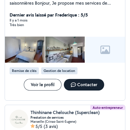
saisonnières Bonjour, Je propose mes services de
ménage chez les particuliers ainsi que pour les locations
saisonnières (Airbnb, Booking). Ménage complet
Dernier avis laissé par Frederique : 5/5
Nettoyage entre deux locations Changement du linge
Il y a 1 mois
Très bien
Gestion des entrées/sorties voyageurs Travail sérieux et
soigné Disponible sur Marseille et alentours. N'hésitez
pas à me contacter pour plus d'informations.
Remise de clés
Gestion de location
Voir le profil
Contacter
Auto-entrepreneur
Thinhinane Chelouche (Superclean)
Prestation de services
Marseille (Crinas-Saint-Eugene)
5/5
(3 avis)