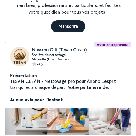
membres, professionnels et particuliers, et facilitez
votre quotidien pour tous vos projets !
M'inscrire
Auto-entrepreneur
Nassem Oili (Tesan Clean)
Société de nettoyage
Marseille (Finat Duclos)
-/5
Présentation
TESAN CLEAN - Nettoyage pro pour Airbnb L'esprit
tranquille, à chaque départ. Votre partenaire de
confiance pour des logements irréprochables. Notre
méthode : rigueur, produits pro,reporting
Aucun avis pour l'instant
photo,ambiance parfumée et nettoyage de textile si
besoin