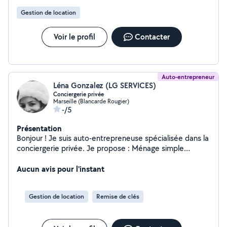
Gestion de location
Voir le profil
Contacter
Auto-entrepreneur
Léna Gonzalez (LG SERVICES)
Conciergerie privée
Marseille (Blancarde Rougier)
-/5
Présentation
Bonjour ! Je suis auto-entrepreneuse spécialisée dans la
conciergerie privée. Je propose : Ménage simple
Gestion complète : ménage + accueil/départ des
voyageurs et suivi du logement Disponible sur Marseille
Aucun avis pour l'instant
et ses environs. Sérieuse, ponctuelle et réactive.
Contactez-moi pour vos besoins ou un devis
Gestion de location
Remise de clés
personnalisé !