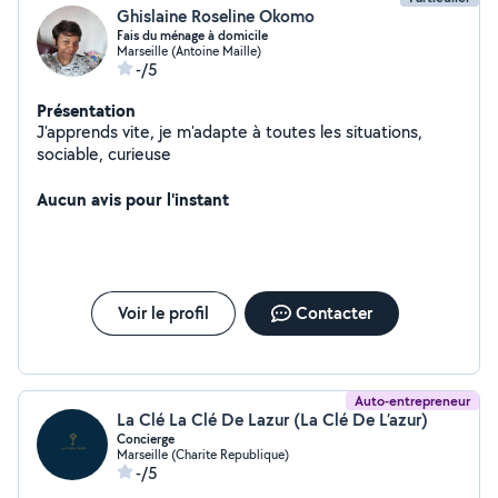
Ghislaine Roseline Okomo
dynamique et étudiée en fonction du marché afin
Fais du ménage à domicile
d'optimiser au mieux vos revenus Avec Optistay, vous
Marseille (Antoine Maille)
n'avez plus à vous soucier de la gestion de votre location
-/5
saisonnière. Nous nous occupons de tout pour vous,
afin que vous puissiez profiter pleinement de votre
Présentation
investissement. Contactez-nous dès aujourd'hui.
J'apprends vite, je m'adapte à toutes les situations,
sociable, curieuse
Aucun avis pour l'instant
Voir le profil
Contacter
Auto-entrepreneur
La Clé La Clé De Lazur (La Clé De L’azur)
Concierge
Marseille (Charite Republique)
-/5