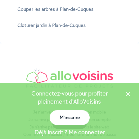
Couper les arbres à Plan-de-Cuques
Cloturer jardin à Plan-de-Cuques
Connectez-vous pour profiter
pleinement d'AlloVoisins
QUESTIONS FRÉQUENTES / AIDE
Je n'arrive pas à faire vérifier mon mobile
M'inscrire
Je n'arrive pas à me connecter à mon compte
Carte
Je n'arrive pas à m'inscrire depuis le site web
Déjà inscrit ? Me connecter
Comment réinitialiser / modifier mon mot de passe