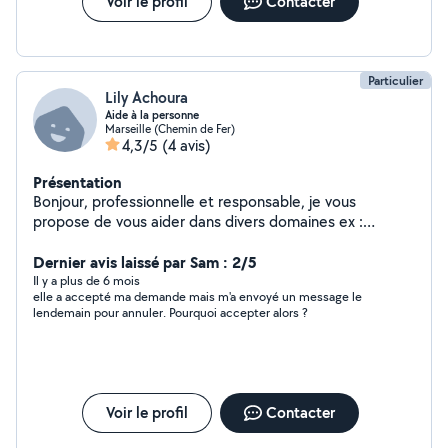
Voir le profil
Contacter
gratuit et personnalisé !
Particulier
Lily Achoura
Aide à la personne
Marseille (Chemin de Fer)
4,3/5
(4 avis)
Présentation
Bonjour, professionnelle et responsable, je vous
propose de vous aider dans divers domaines ex :
secrétariat, démarches administratives,
accompagnement RDV médicaux, préparation repas et
Dernier avis laissé par Sam : 2/5
ménage.
Il y a plus de 6 mois
elle a accepté ma demande mais m'a envoyé un message le
lendemain pour annuler. Pourquoi accepter alors ?
Voir le profil
Contacter