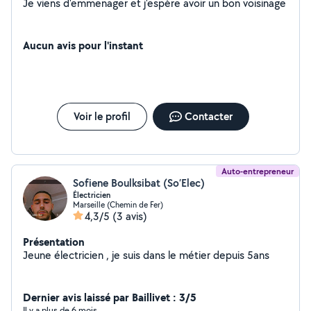
Je viens d'emmenager et j'espère avoir un bon voisinage
Aucun avis pour l'instant
Voir le profil
Contacter
Auto-entrepreneur
Sofiene Boulksibat (So’Elec)
Électricien
Marseille (Chemin de Fer)
4,3/5
(3 avis)
Présentation
Jeune électricien , je suis dans le métier depuis 5ans
Dernier avis laissé par Baillivet : 3/5
Il y a plus de 6 mois