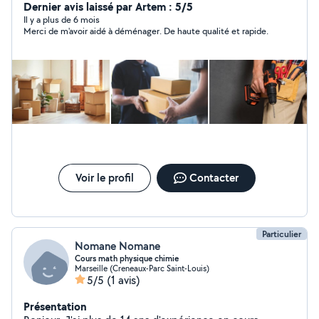
n'hésitez pas ce sera un plaisir de vous aider. je suis
Dernier avis laissé par Artem : 5/5
sérieux, ponctuel et sympathique.
Il y a plus de 6 mois
Merci de m'avoir aidé à déménager. De haute qualité et rapide.
Voir le profil
Contacter
Particulier
Nomane Nomane
Cours math physique chimie
Marseille (Creneaux-Parc Saint-Louis)
5/5
(1 avis)
Présentation