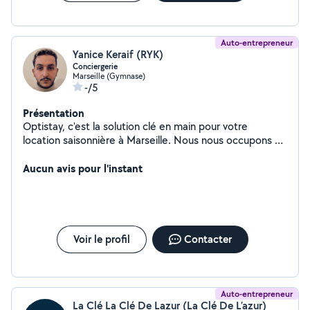
Auto-entrepreneur
Yanice Keraif (RYK)
Conciergerie
Marseille (Gymnase)
-/5
Présentation
Optistay, c'est la solution clé en main pour votre
location saisonnière à Marseille. Nous nous occupons de
tout, de la gestion des réservations à l'entretien de
votre logement, en passant par la promotion de votre
Aucun avis pour l'instant
annonce. Gestion des réservations : nous prenons en
charge la réception des demandes de réservation, la
confirmation des dates et le suivi des paiements.
Entretien du logement : nous nous assurons que votre
logement est propre et bien entretenu pour chaque
Voir le profil
Contacter
arrivée de locataire. Promotion de votre annonce : nous
diffusons votre annonce sur les principales plateformes
de location saisonnière, afin de vous garantir un
maximum de visibilité. Yield management : tarification
Auto-entrepreneur
La Clé La Clé De Lazur (La Clé De L’azur)
dynamique et étudiée en fonction du marché afin