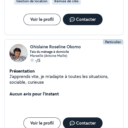
Gestion de location
Remise de clés
personnalisé !
Voir le profil
Contacter
Particulier
Ghislaine Roseline Okomo
Fais du ménage à domicile
Marseille (Antoine Maille)
-/5
Présentation
J'apprends vite, je m'adapte à toutes les situations,
sociable, curieuse
Aucun avis pour l'instant
Voir le profil
Contacter