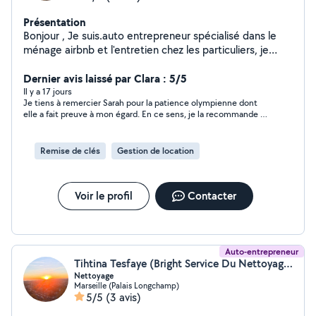
Présentation
Bonjour , Je suis.auto entrepreneur spécialisé dans le
ménage airbnb et l'entretien chez les particuliers, je
propose des prestations sérieuses rapide et soignée.
Ponctuel, discret et minutieux, je m'adapte à vos
Dernier avis laissé par Clara : 5/5
besoins et à vos horaires afin de garantir un logement
Il y a 17 jours
Je tiens à remercier Sarah pour la patience olympienne dont
propre, accueillant et impeccable.
elle a fait preuve à mon égard. En ce sens, je la recommande à
200%.
Remise de clés
Gestion de location
Voir le profil
Contacter
Auto-entrepreneur
Tihtina Tesfaye (Bright Service Du Nettoyage)
Nettoyage
Marseille (Palais Longchamp)
5/5
(3 avis)