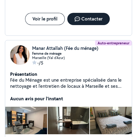
Voir le profil
Contacter
Auto-entrepreneur
Manar Attallah (Fée du ménage)
Femme de ménage
Marseille (Val d'Azur)
-/5
Présentation
Fée du Ménage est une entreprise spécialisée dans le
nettoyage et l'entretien de locaux à Marseille et ses
alentours. Nous proposons des prestations complètes
pour particuliers et professionnels : ménage, repassage,
Aucun avis pour l'instant
nettoyage de vitres, désinfection, entretien de bureaux
et logements. Notre équipe sérieuse, ponctuelle et
formée garantit un service de haute qualité, adapté aux
besoins de chaque client. Nous utilisons des produits
efficaces et respectueux de l'environnement pour
assurer un résultat impeccable et durable. Faites