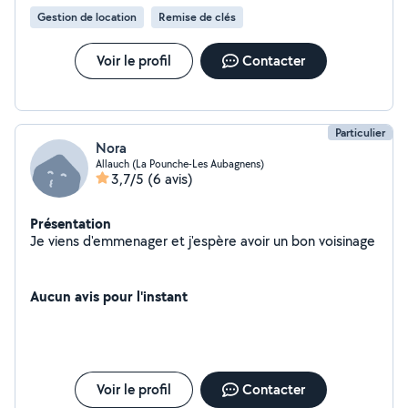
confiance à Fée du Ménage pour un espace propre, sain
Gestion de location
Remise de clés
et accueillant. Basée à Marseille interventions rapides
dans toute la région. Contactez-nous pour un devis
Voir le profil
Contacter
gratuit et personnalisé !
Particulier
Nora
Allauch (La Pounche-Les Aubagnens)
3,7/5
(6 avis)
Présentation
Je viens d'emmenager et j'espère avoir un bon voisinage
Aucun avis pour l'instant
Voir le profil
Contacter