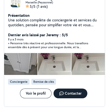
Marseille (Peyssonnel)
5/5
(1 avis)
Présentation
Une solution complète de conciergerie et services du
quotidien, pensée pour simplifier votre vie et vous
accompagner avec flexibilité. Ce que nous proposons :
Conciergerie & gestion de logements Ménages réguliers
Dernier avis laissé par Jeremy : 5/5
ou ponctuels Accompagnement administratif
Il y a 3 mois
« Personne très réactive et professionnelle. Nous travaillons
Convoyage de véhicules Aide pour la recherche de
ensemble dès à présent pour une longue durée, et la
logement ️ Services divers du quotidien Service flexible,
collaboration se déroule avec sérieux, clarté et fiabilité.
esprit zen. Prestations régulières & ponctuelles.
Prestataire impliqué, agréable et vraiment pro. Je recommande
Marseille Aix Gardanne Vitrolles et alentours
sans hésitation. »
Conciergerie
Remise de clés
Voir le profil
Contacter