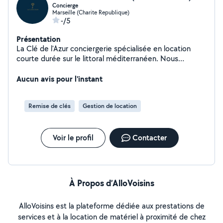
Concierge
d'optimiser au mieux vos revenus Avec Optistay, vous
Marseille (Charite Republique)
n'avez plus à vous soucier de la gestion de votre location
-/5
saisonnière. Nous nous occupons de tout pour vous,
afin que vous puissiez profiter pleinement de votre
Présentation
investissement. Contactez-nous dès aujourd'hui.
La Clé de l'Azur conciergerie spécialisée en location
courte durée sur le littoral méditerranéen. Nous
accompagnons les propriétaires dans la gestion
complète de leur bien (annonce, voyageurs, ménage,
Aucun avis pour l'instant
photos) afin de maximiser leurs revenus sans
contraintes.
Remise de clés
Gestion de location
Voir le profil
Contacter
À Propos d’AlloVoisins
AlloVoisins est la plateforme dédiée aux prestations de
services et à la location de matériel à proximité de chez