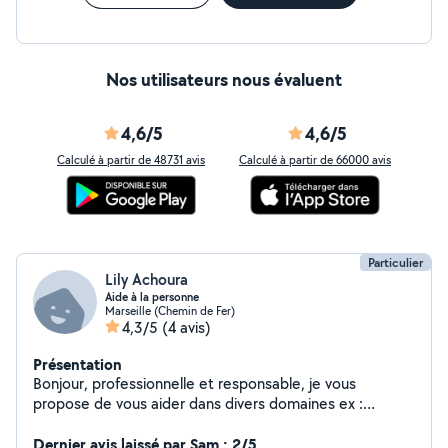
Nos utilisateurs nous évaluent
4,6/5
4,6/5
Calculé à partir de 48731 avis
Calculé à partir de 66000 avis
Particulier
Lily Achoura
Aide à la personne
Marseille (Chemin de Fer)
4,3/5
(4 avis)
Présentation
Bonjour, professionnelle et responsable, je vous
propose de vous aider dans divers domaines ex :
secrétariat, démarches administratives,
accompagnement RDV médicaux, préparation repas et
Dernier avis laissé par Sam : 2/5