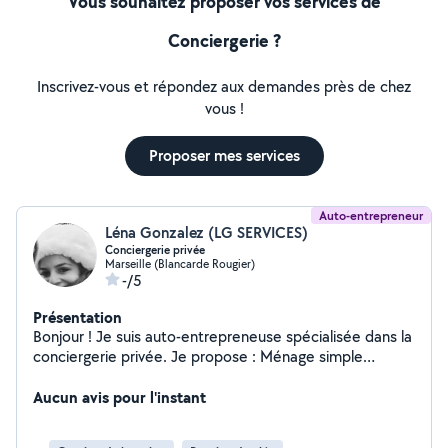
Vous souhaitez proposer vos services de
Conciergerie ?
Inscrivez-vous et répondez aux demandes près de chez
vous !
Proposer mes services
Auto-entrepreneur
Léna Gonzalez (LG SERVICES)
Conciergerie privée
Marseille (Blancarde Rougier)
-/5
Présentation
Bonjour ! Je suis auto-entrepreneuse spécialisée dans la
conciergerie privée. Je propose : Ménage simple
Gestion complète : ménage + accueil/départ des
voyageurs et suivi du logement Disponible sur Marseille
Aucun avis pour l'instant
et ses environs. Sérieuse, ponctuelle et réactive.
Contactez-moi pour vos besoins ou un devis