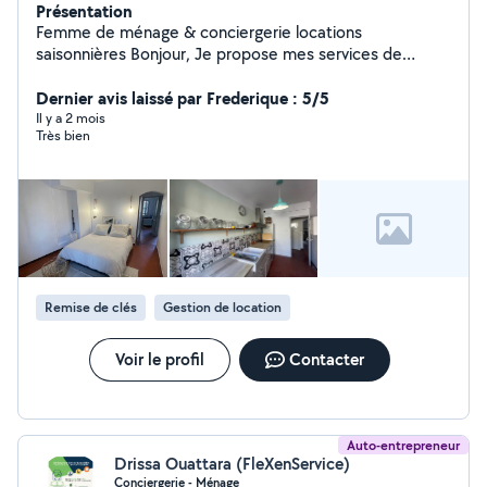
Présentation
Femme de ménage & conciergerie locations
saisonnières Bonjour, Je propose mes services de
ménage chez les particuliers ainsi que pour les locations
saisonnières (Airbnb, Booking). Ménage complet
Dernier avis laissé par Frederique : 5/5
Nettoyage entre deux locations Changement du linge
Il y a 2 mois
Très bien
Gestion des entrées/sorties voyageurs Travail sérieux et
soigné Disponible sur Marseille et alentours. N'hésitez
pas à me contacter pour plus d'informations.
Remise de clés
Gestion de location
Voir le profil
Contacter
Auto-entrepreneur
Drissa Ouattara (FleXenService)
Conciergerie - Ménage