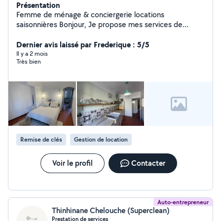
Présentation
Femme de ménage & conciergerie locations
saisonnières Bonjour, Je propose mes services de
ménage chez les particuliers ainsi que pour les locations
saisonnières (Airbnb, Booking). Ménage complet
Dernier avis laissé par Frederique : 5/5
Nettoyage entre deux locations Changement du linge
Il y a 2 mois
Très bien
Gestion des entrées/sorties voyageurs Travail sérieux et
soigné Disponible sur Marseille et alentours. N'hésitez
pas à me contacter pour plus d'informations.
Remise de clés
Gestion de location
Voir le profil
Contacter
Auto-entrepreneur
Thinhinane Chelouche (Superclean)
Prestation de services