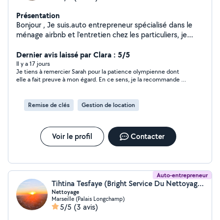
Présentation
Bonjour , Je suis.auto entrepreneur spécialisé dans le
ménage airbnb et l'entretien chez les particuliers, je
propose des prestations sérieuses rapide et soignée.
Ponctuel, discret et minutieux, je m'adapte à vos
Dernier avis laissé par Clara : 5/5
besoins et à vos horaires afin de garantir un logement
Il y a 17 jours
Je tiens à remercier Sarah pour la patience olympienne dont
propre, accueillant et impeccable.
elle a fait preuve à mon égard. En ce sens, je la recommande à
200%.
Remise de clés
Gestion de location
Voir le profil
Contacter
Auto-entrepreneur
Tihtina Tesfaye (Bright Service Du Nettoyage)
Nettoyage
Marseille (Palais Longchamp)
5/5
(3 avis)