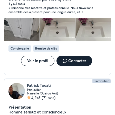
ou ponctuels Accompagnement administratif
Il y a 3 mois
« Personne très réactive et professionnelle. Nous travaillons
Convoyage de véhicules Aide pour la recherche de
ensemble dès à présent pour une longue durée, et la
logement ️ Services divers du quotidien Service flexible,
collaboration se déroule avec sérieux, clarté et fiabilité.
esprit zen. Prestations régulières & ponctuelles.
Prestataire impliqué, agréable et vraiment pro. Je recommande
Marseille Aix Gardanne Vitrolles et alentours
sans hésitation. »
Conciergerie
Remise de clés
Voir le profil
Contacter
Particulier
Patrick Touati
Particulier
Marseille (Quai du Port)
4,2/5
(71 avis)
Présentation
Homme sérieux et consciencieux