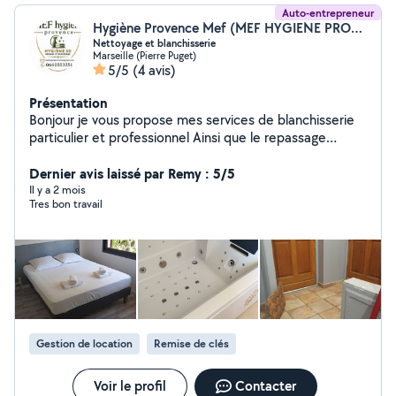
Auto-entrepreneur
Hygiène Provence Mef (MEF HYGIENE PROVENCE)
Nettoyage et blanchisserie
Marseille (Pierre Puget)
5/5
(4 avis)
Présentation
Bonjour je vous propose mes services de blanchisserie
particulier et professionnel Ainsi que le repassage
récupérer et ramener dans les 48 h Gestion des Airbnb
Expérience de plus de 15 ans Merci d'avance
Dernier avis laissé par Remy : 5/5
Cordialement
Il y a 2 mois
Tres bon travail
Gestion de location
Remise de clés
Voir le profil
Contacter