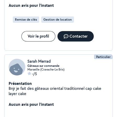
complète de leur bien (annonce, voyageurs, ménage,
Aucun avis pour l'instant
photos) afin de maximiser leurs revenus sans
contraintes.
Remise de clés
Gestion de location
Voir le profil
Contacter
Particulier
Sarah Merrad
Gâteaux sur commande
Marseille (Cravache-Le Brix)
-/5
Présentation
Bnjr je fait des gâteaux oriental traditionnel cap cake
layer cake
Aucun avis pour l'instant