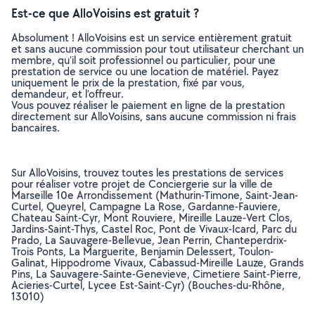
Est-ce que AlloVoisins est gratuit ?
Absolument ! AlloVoisins est un service entièrement gratuit
et sans aucune commission pour tout utilisateur cherchant un
membre, qu’il soit professionnel ou particulier, pour une
prestation de service ou une location de matériel. Payez
uniquement le prix de la prestation, fixé par vous,
demandeur, et l’offreur.
Vous pouvez réaliser le paiement en ligne de la prestation
directement sur AlloVoisins, sans aucune commission ni frais
bancaires.
Sur AlloVoisins, trouvez toutes les prestations de services
pour réaliser votre projet de Conciergerie sur la ville de
Marseille 10e Arrondissement (Mathurin-Timone, Saint-Jean-
Curtel, Queyrel, Campagne La Rose, Gardanne-Fauviere,
Chateau Saint-Cyr, Mont Rouviere, Mireille Lauze-Vert Clos,
Jardins-Saint-Thys, Castel Roc, Pont de Vivaux-Icard, Parc du
Prado, La Sauvagere-Bellevue, Jean Perrin, Chanteperdrix-
Trois Ponts, La Marguerite, Benjamin Delessert, Toulon-
Galinat, Hippodrome Vivaux, Cabassud-Mireille Lauze, Grands
Pins, La Sauvagere-Sainte-Genevieve, Cimetiere Saint-Pierre,
Acieries-Curtel, Lycee Est-Saint-Cyr) (Bouches-du-Rhône,
13010)