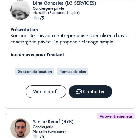
Léna Gonzalez (LG SERVICES)
Conciergerie privée
Marseille (Blancarde Rougier)
-/5
Présentation
Bonjour ! Je suis auto-entrepreneuse spécialisée dans la
conciergerie privée. Je propose : Ménage simple
Gestion complète : ménage + accueil/départ des
voyageurs et suivi du logement Disponible sur Marseille
Aucun avis pour l'instant
et ses environs. Sérieuse, ponctuelle et réactive.
Contactez-moi pour vos besoins ou un devis
Gestion de location
Remise de clés
personnalisé !
Voir le profil
Contacter
Auto-entrepreneur
Yanice Keraif (RYK)
Conciergerie
Marseille (Gymnase)
-/5