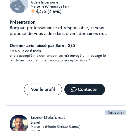
Aide à la personne
Marseille (Chemin de Fer)
4,3/5
(4 avis)
Présentation
Bonjour, professionnelle et responsable, je vous
propose de vous aider dans divers domaines ex :
secrétariat, démarches administratives,
accompagnement RDV médicaux, préparation repas et
Dernier avis laissé par Sam : 2/5
ménage.
Il y a plus de 6 mois
elle a accepté ma demande mais m'a envoyé un message le
lendemain pour annuler. Pourquoi accepter alors ?
Voir le profil
Contacter
Particulier
Lionel Delaforest
Lionel
Marseille (Monte-Christo-Camas)