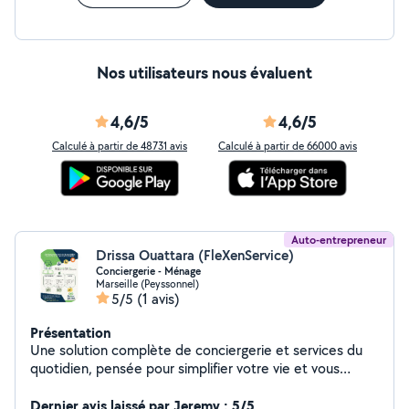
Nos utilisateurs nous évaluent
4,6/5
4,6/5
Calculé à partir de 48731 avis
Calculé à partir de 66000 avis
Auto-entrepreneur
Drissa Ouattara (FleXenService)
Conciergerie - Ménage
Marseille (Peyssonnel)
5/5
(1 avis)
Présentation
Une solution complète de conciergerie et services du
quotidien, pensée pour simplifier votre vie et vous
accompagner avec flexibilité. Ce que nous proposons :
Conciergerie & gestion de logements Ménages réguliers
Dernier avis laissé par Jeremy : 5/5