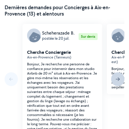
Dernières demandes pour Concierges à Aix-en-
Provence (13) et alentours
Scheherazade B.
F
Sur devis
postée le 20 juil.
p
Cherche Conciergerie
Cherche 
Aix-en-Provence (Tanneurs)
Aix-en-Pro
est)
Bonjour, Je recherche une personne de
confiance pour intervenir dans mon studio
Bonjour, J
Airbnb de 20 m² situé à Aix-en-Provence. Je
faire le mé
gère moi-même les réservations et les
immeuble 
échanges avec les voyageurs. J'ai
Marseille d
uniquement besoin des prestations
serpillère 
suivantes entre chaque séjour : ménage
complet du logement ; changement et
gestion du linge (lavage ou échange) ;
vérification que tout est en ordre avant
l'arrivée des voyageurs ; réassort des
consommables si nécessaire (je les
fournis). Je recherche une collaboration sur
le long terme. Pouvez-vous me préciser :
votre tarif par rotation ; si la gestion du linge