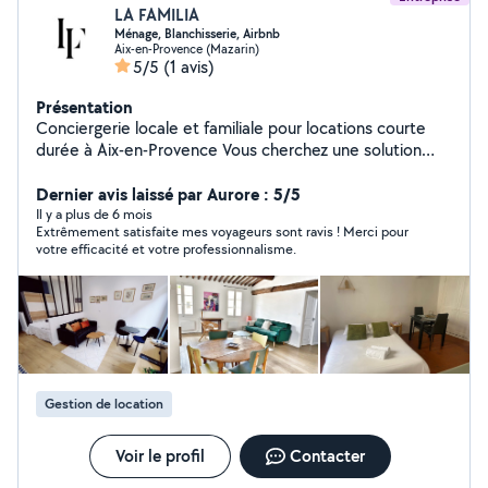
LA FAMILIA
Ménage, Blanchisserie, Airbnb
Aix-en-Provence (Mazarin)
5/5
(1 avis)
Présentation
Conciergerie locale et familiale pour locations courte
durée à Aix-en-Provence Vous cherchez une solution
fiable pour gérer votre bien en courte durée ? Notre
entreprise familiale, située au cœur de la vieille ville
Dernier avis laissé par Aurore : 5/5
d'Aix-en-Provence, propose des services de
Il y a plus de 6 mois
Extrêmement satisfaite mes voyageurs sont ravis ! Merci pour
conciergerie à la carte pour propriétaires et
votre efficacité et votre professionnalisme.
gestionnaires. Que vous ayez besoin d'un simple
nettoyage entre deux voyageurs, de la gestion du linge,
ou d'une gestion complète de votre location, nous
adaptons nos prestations à vos besoins. Confiez-nous
votre bien en toute confiance : nous sommes une
équipe locale, sérieuse et soucieuse de la satisfaction
de nos clients. Contactez-nous dès aujourd'hui pour un
Gestion de location
devis personnalisé ou pour en savoir plus !
Voir le profil
Contacter