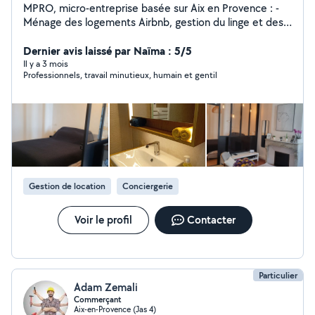
MPRO, micro-entreprise basée sur Aix en Provence : -
Ménage des logements Airbnb, gestion du linge et des
consommables - Remise en état - Nettoyage fin de
chantier - Nettoyage avant déménagement -
Dernier avis laissé par Naïma : 5/5
Nettoyage régulier - Nettoyage à haute pression -
Il y a 3 mois
Professionnels, travail minutieux, humain et gentil
Spécialiste des vitres Un seul intervenant, travail
minutieux et satisfaction assurée Nous nous déplaçons
jusqu'à 40 km autour d'Aix et disponibles 7j/7 Devis
gratuit et rapide
Gestion de location
Conciergerie
Voir le profil
Contacter
Particulier
Adam Zemali
Commerçant
Aix-en-Provence (Jas 4)