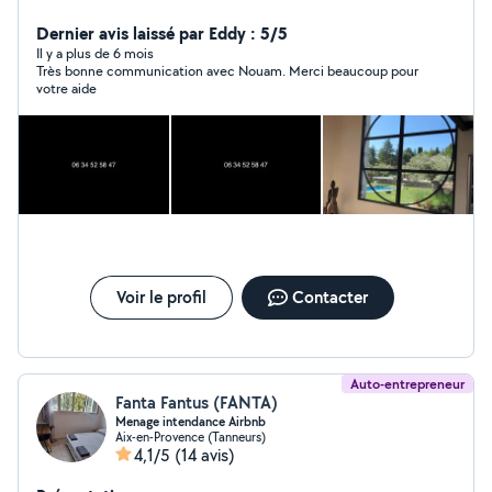
vitres Nettoyages tous locaux Remise en état Entretien
maison et appartement en air bnb entrée sortie et
Dernier avis laissé par Eddy : 5/5
ménages De préférence privilégier l'appel téléphonique
Il y a plus de 6 mois
Très bonne communication avec Nouam. Merci beaucoup pour
votre aide
Voir le profil
Contacter
Auto-entrepreneur
Fanta Fantus (FANTA)
Menage intendance Airbnb
Aix-en-Provence (Tanneurs)
4,1/5
(14 avis)