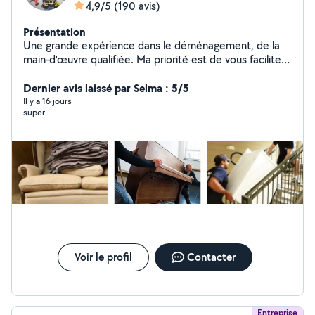
4,9/5
(190 avis)
Présentation
Une grande expérience dans le déménagement, de la
main-d'œuvre qualifiée. Ma priorité est de vous faciliter
et principalement sur le prix... le but est que vous me
rappelez à l'avenir.
Dernier avis laissé par Selma : 5/5
Il y a 16 jours
super
Voir le profil
Contacter
Entreprise