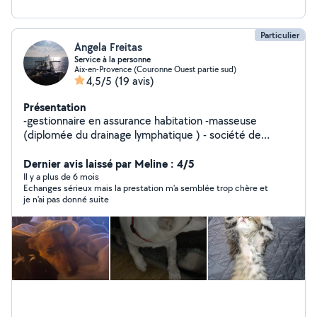
Particulier
Angela Freitas
Service à la personne
Aix-en-Provence (Couronne Ouest partie sud)
4,5/5
(19 avis)
Présentation
-gestionnaire en assurance habitation -masseuse
(diplomée du drainage lymphatique ) - société de
nettoyage -garde enfant -home sitting -garde d'animaux
- cuisine ( anniversaire réception,baptêmes) - travaille
Dernier avis laissé par Meline : 4/5
avec un développeur web
Il y a plus de 6 mois
Echanges sérieux mais la prestation m'a semblée trop chère et
je n'ai pas donné suite