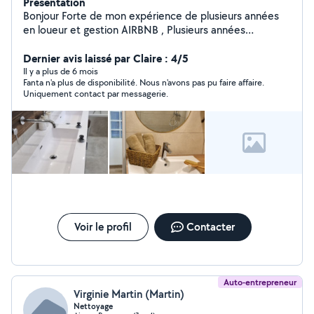
Présentation
Bonjour Forte de mon expérience de plusieurs années
en loueur et gestion AIRBNB , Plusieurs années
d'expériences dans le ménage je vous propose la mise
en état, le ménage la blanchisserie ainsi que la remise
Dernier avis laissé par Claire : 4/5
des clés au besoin chez vous ou pour vos locations
Il y a plus de 6 mois
Fanta n'a plus de disponibilité. Nous n'avons pas pu faire affaire.
saisonnières
Uniquement contact par messagerie.
Voir le profil
Contacter
Auto-entrepreneur
Virginie Martin (Martin)
Nettoyage