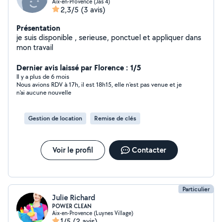
Aix-en-Provence (Jas 4)
2,3/5
(3 avis)
Présentation
je suis disponible , serieuse, ponctuel et appliquer dans
mon travail
Dernier avis laissé par Florence : 1/5
Il y a plus de 6 mois
Nous avions RDV à 17h, il est 18h15, elle n'est pas venue et je
n'ai aucune nouvelle
Gestion de location
Remise de clés
Voir le profil
Contacter
Particulier
Julie Richard
POWER CLEAN
Aix-en-Provence (Luynes Village)
1/5
(2 avis)