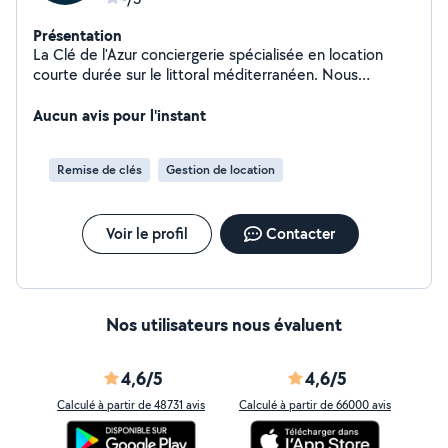
Présentation
La Clé de l'Azur conciergerie spécialisée en location
courte durée sur le littoral méditerranéen. Nous
accompagnons les propriétaires dans la gestion
complète de leur bien (annonce, voyageurs, ménage,
Aucun avis pour l'instant
photos) afin de maximiser leurs revenus sans
contraintes.
Remise de clés
Gestion de location
Voir le profil
Contacter
Nos utilisateurs nous évaluent
4,6/5
4,6/5
Calculé à partir de 48731 avis
Calculé à partir de 66000 avis