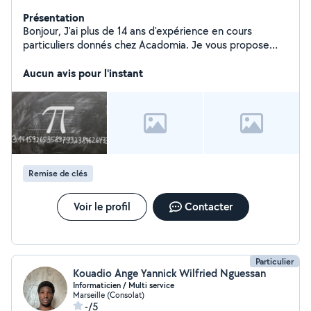
Présentation
Bonjour, J'ai plus de 14 ans d'expérience en cours
particuliers donnés chez Acadomia. Je vous propose
des séances de cours en : Mathématiques jusqu' bac+3
Physique jusqu'à bac+3 Chimie jusqu'à bac+1
Aucun avis pour l'instant
Électronique Je vous propose de vous accompagner
pour vos devoirs hebdomadaires vos préparations DS
d'examen et de concours. Mes horaires sont flexibles
pour s'adapter à vos disponibilités. N'hésitez pas à me
contacter. Cordialement
Remise de clés
Voir le profil
Contacter
Particulier
Kouadio Ange Yannick Wilfried Nguessan
Informaticien / Multi service
Marseille (Consolat)
-/5