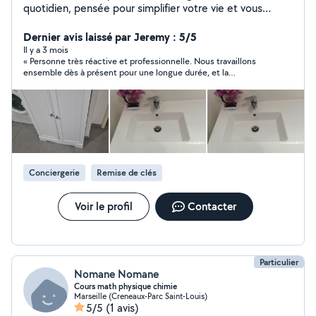
quotidien, pensée pour simplifier votre vie et vous
accompagner avec flexibilité. Ce que nous proposons :
Conciergerie & gestion de logements Ménages réguliers
Dernier avis laissé par Jeremy : 5/5
ou ponctuels Accompagnement administratif
Il y a 3 mois
« Personne très réactive et professionnelle. Nous travaillons
Convoyage de véhicules Aide pour la recherche de
ensemble dès à présent pour une longue durée, et la
logement ️ Services divers du quotidien Service flexible,
collaboration se déroule avec sérieux, clarté et fiabilité.
esprit zen. Prestations régulières & ponctuelles.
Prestataire impliqué, agréable et vraiment pro. Je recommande
Marseille Aix Gardanne Vitrolles et alentours
sans hésitation. »
Conciergerie
Remise de clés
Voir le profil
Contacter
Particulier
Nomane Nomane
Cours math physique chimie
Marseille (Creneaux-Parc Saint-Louis)
5/5
(1 avis)