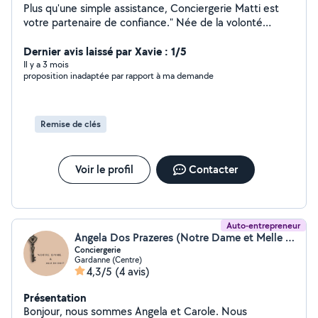
Plus qu'une simple assistance, Conciergerie Matti est
votre partenaire de confiance." Née de la volonté
d'offrir un service sur-mesure et réactif, notre
conciergerie s'adresse à ceux pour qui le temps est la
Dernier avis laissé par Xavie : 1/5
ressource la plus précieuse. Que vous soyez un
Il y a 3 mois
proposition inadaptée par rapport à ma demande
propriétaire souhaitant déléguer la gestion de ses biens
ou un particulier en quête de sérénité, nous mettons
notre expertise et notre réseau à votre entière
disposition.
Remise de clés
Voir le profil
Contacter
Auto-entrepreneur
Angela Dos Prazeres (Notre Dame et Melle Bridget)
Conciergerie
Gardanne (Centre)
4,3/5
(4 avis)
Présentation
Bonjour, nous sommes Angela et Carole. Nous