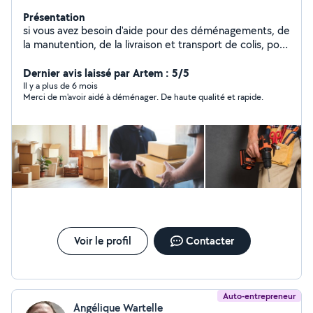
Présentation
si vous avez besoin d'aide pour des déménagements, de
la manutention, de la livraison et transport de colis, pour
des petits travaux et de la maconnerie, du carrelage.
n'hésitez pas ce sera un plaisir de vous aider. je suis
Dernier avis laissé par Artem : 5/5
sérieux, ponctuel et sympathique.
Il y a plus de 6 mois
Merci de m'avoir aidé à déménager. De haute qualité et rapide.
Voir le profil
Contacter
Auto-entrepreneur
Angélique Wartelle