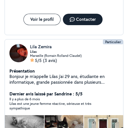
Voir le profil
Contacter
Particulier
Lila Zemira
Lilas
Marseille (Romain Rolland-Claudel)
5/5
(3 avis)
Présentation
Bonjour je m'appelle Lilas j'ai 29 ans, étudiante en
informatique, grande passionnée dans plusieurs
domaines, je suis disponible pour plusieurs petits
boulots, notamment garde d'enfants ou d'animaux et
Dernier avis laissé par Sandrine : 5/5
aide aux devoirs, secrétariat, graphisme. Je suis une
Il y a plus de 6 mois
Lilas est une jeune femme réactive, sérieuse et très
personne ponctuelle, sérieuse, fiable et solaire. Je suis
sympathique
disponible toute la semaine (même les week-ends) ,
n'hésitez pas à me contacter :)