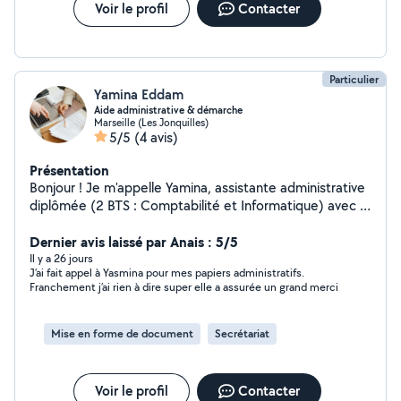
Voir le profil
Contacter
Particulier
Yamina Eddam
Aide administrative & démarche
Marseille (Les Jonquilles)
5/5
(4 avis)
Présentation
Bonjour ! Je m'appelle Yamina, assistante administrative
diplômée (2 BTS : Comptabilité et Informatique) avec 5
ans d'expérience. Je vous accompagne dans toutes vos
démarches administratives, en présentiel ou à distance :
Dernier avis laissé par Anais : 5/5
- Tri, classement et archivage de vos documents -
Il y a 26 jours
J’ai fait appel à Yasmina pour mes papiers administratifs.
Rédaction de courriers (réclamations, résiliations,
Franchement j’ai rien à dire super elle a assurée un grand merci
demandes...) - Démarches en ligne : impôts, CAF, Ameli,
retraite, mutuelle, France Connect... - Constitution et
suivi de dossiers administratifs - Aide à la
Mise en forme de document
Secrétariat
compréhension de documents officiels - Suivi de
factures et relances J'interviens auprès de tous les
particuliers : actifs débordés, étudiants, indépendants,
Voir le profil
Contacter