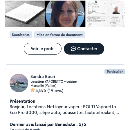
pour débloquer votre situation avec rigueur et efficacité
: Dossiers CAF / CPAM Démarches administratives
Courriers administratifs, recours, relances Formalités et
déclarations (impôts, organismes) Organisation et
structuration de vos documents Objectif : une situation
clarifiée, sécurisée et traitée efficacement. Marseille
Secrétariat
Mise en forme de document
Contactez-moi pour faire le point sur votre situation
Voir le profil
Contacter
Particulier
Sandra Bouri
Location VAPORETTO + cuisine
Marseille (Vallier)
3,8/5
(19 avis)
Présentation
Bonjour, Locations Nettoyeur vapeur POLTI Vaporetto
Eco Pro 3000, siège auto, poussette, fauteuil roulant,
petit Barbecue transportable, appareil raclette, etc
Prenant soin de ma Santé, je cuisine des GLACES
Dernier avis laissé par Benedicte : 5/5
NATURELLES et SORBETS différents parfums, ET
Il y a plus de 6 mois