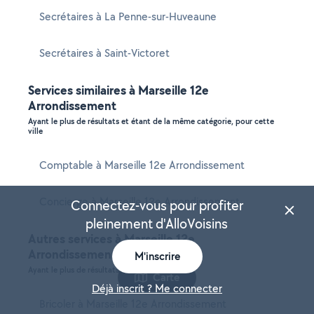
Secrétaires à La Penne-sur-Huveaune
Secrétaires à Saint-Victoret
Services similaires à Marseille 12e
Arrondissement
Ayant le plus de résultats et étant de la même catégorie, pour cette
ville
Comptable à Marseille 12e Arrondissement
Concierge à Marseille 12e Arrondissement
Connectez-vous pour profiter
pleinement d'AlloVoisins
Autres services à Marseille 12e
Arrondissement
M'inscrire
Ayant le plus de résultats dans cette ville
Carte
Déjà inscrit ? Me connecter
Bricoler à Marseille 12e Arrondissement