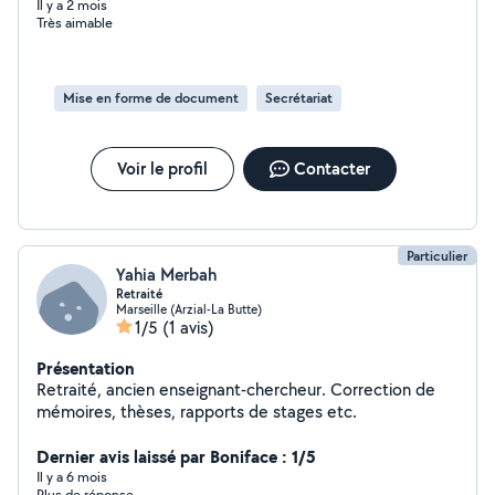
dans des mariages ou autres fêtes familiales.....Merci à
Il y a 2 mois
Très aimable
vous et à bientôt!!!!!
Mise en forme de document
Secrétariat
Voir le profil
Contacter
Particulier
Yahia Merbah
Retraité
Marseille (Arzial-La Butte)
1/5
(1 avis)
Présentation
Retraité, ancien enseignant-chercheur. Correction de
mémoires, thèses, rapports de stages etc.
Dernier avis laissé par Boniface : 1/5
Il y a 6 mois
Plus de réponse