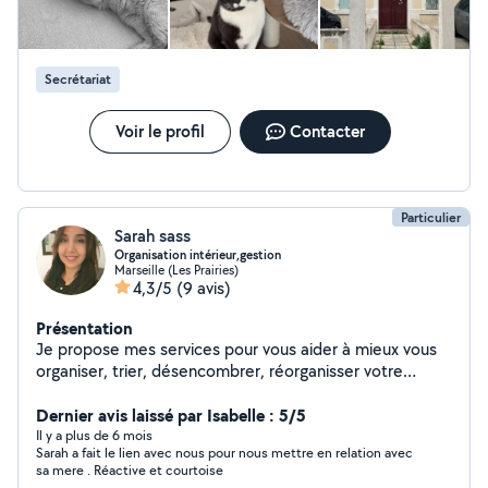
Secrétariat
Voir le profil
Contacter
Particulier
Sarah sass
Organisation intérieur,gestion
Marseille (Les Prairies)
4,3/5
(9 avis)
Présentation
Je propose mes services pour vous aider à mieux vous
organiser, trier, désencombrer, réorganisser votre
intérieur. Aussi, je peux vous aider dans vos démarches
administratives, et dans la gestion de vos locations
Dernier avis laissé par Isabelle : 5/5
immobilières (visites entrées sorties..) Enfin, j'ai
Il y a plus de 6 mois
Sarah a fait le lien avec nous pour nous mettre en relation avec
également de l'expérience auprès des enfants de tout
sa mere . Réactive et courtoise
âge (bafa, garde à domicile) je suis disponible pour des