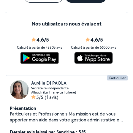
et je me déplace également à domicile pour les seniors
et les personnes en situation de fragilité qui ont besoin
d'un accompagnement patient et bienveillant.
Disponible sur Marseille et ses alentours pour les
Nos utilisateurs nous évaluent
déplacements, et à distance partout en France.
Réponse rapide garantie !
4,6/5
4,6/5
Calculé à partir de 48803 avis
Calculé à partir de 66000 avis
Particulier
Aurélie DI PAOLA
Secrétaire indépendante
Allauch (La Tirane-La Tuiliere)
5/5
(1 avis)
Présentation
Particuliers et Professionnels Ma mission est de vous
apporter mon aide dans votre gestion administrative et
ou commerciale afin que vous puissiez vous consacrer
pleinement à votre activité Gestion de mail et d'appels,
Dernier avis laissé par Sandrine : 5/5