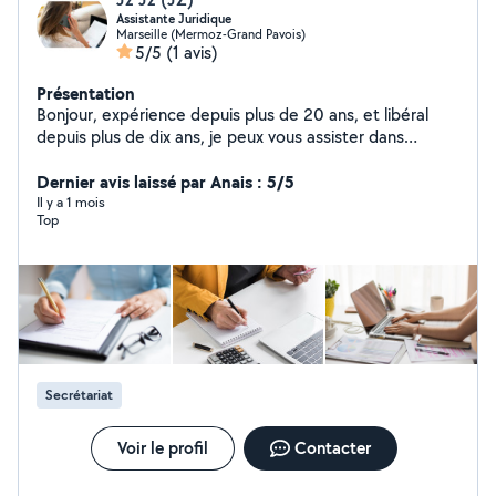
Assistante Juridique
Marseille (Mermoz-Grand Pavois)
5/5
(1 avis)
Présentation
Bonjour, expérience depuis plus de 20 ans, et libéral
depuis plus de dix ans, je peux vous assister dans
différents domaines : - Administratif (Courriers,
dossiers) - Comptabilité (bilan, tenue comptabilité
Dernier avis laissé par Anais : 5/5
expertise comptable) - Régularisation des papiers par le
Il y a 1 mois
Top
travail (droit des étrangers) - Inscription au greffe du
tribunal de commerce de Marseille (immatriculation
société, auto entrepreneur) - Indemnisation du
préjudice corporel (Echanges avec les assurances) -
Contentieux (rédaction mise en demeure) - Formalités
auprès du greffe sur le Guichet unique (création
société, toutes modifications de sociétés, dissolution,
liquidation simple, etc...
Secrétariat
Voir le profil
Contacter