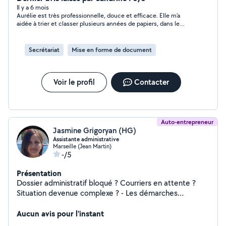
Saisie et mise en forme de document, Tri, classement,
Il y a 6 mois
Aurélie est très professionnelle, douce et efficace. Elle m’a
numérisation, Saisie de CERFA, Pre-compatbilité pour
aidée à trier et classer plusieurs années de papiers, dans le
expert comptable, Suivi relation Client/ Fournisseur,,
calme, sans jugement. Son travail m’a vraiment soulagée. Je la
Élaboration devis,factures, bon de commande, Prise de
recommande vivement.
rendez-vous, Relance des impayés, Observation terrain
Secrétariat
Mise en forme de document
confidentielle, Évaluation de la qualité de service, ...
N'hésitez pas à me contacter afin de trouvez ensemble
une solution à vos besoins.
Voir le profil
Contacter
Auto-entrepreneur
Jasmine Grigoryan (HG)
Assistante administrative
Marseille (Jean Martin)
-/5
Présentation
Dossier administratif bloqué ? Courriers en attente ?
Situation devenue complexe ? - Les démarches
s'accumulent - Les réponses tardent - Le stress
augmente Ce n'est pas un manque de volonté. C'est un
Aucun avis pour l'instant
manque de méthode et de suivi. Je vous accompagne