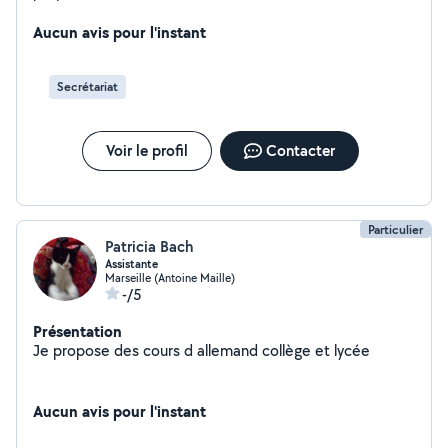
administratives avec une totale confiance et
confidentialité garantie
Aucun avis pour l'instant
Secrétariat
Voir le profil
Contacter
Particulier
Patricia Bach
Assistante
Marseille (Antoine Maille)
-/5
Présentation
Je propose des cours d allemand collège et lycée
Aucun avis pour l'instant