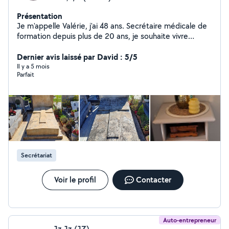
Présentation
Je m'appelle Valérie, j'ai 48 ans. Secrétaire médicale de
formation depuis plus de 20 ans, je souhaite vivre
"d'autres aventures humaines" ! Aussi, je vous propose
mes services pour faire votre ménage et votre
Dernier avis laissé par David : 5/5
repassage. Véhiculée, je peux aller faire vos courses et
Il y a 5 mois
Parfait
les récupérer, livrer vos colis et/ou les récupérer.
Garder vos enfants. J'adore bricoler et la décoration...
En bref, je peux être celle dont vous avez besoin pour
vos menus travaux !! Alors n'hésitez pas à me contacter
Secrétariat
Voir le profil
Contacter
Auto-entrepreneur
Jz Jz (JZ)