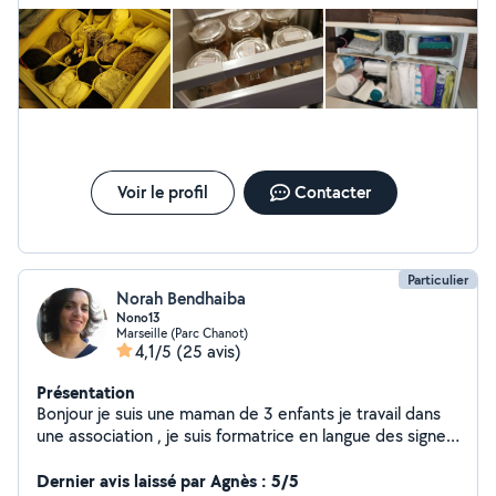
week-ends, soirées et vacances scolaires. Je suis
véhiculée et ai pas mal de disponibilités. N'hésitez à me
contacter ;)
Voir le profil
Contacter
Particulier
Norah Bendhaiba
Nono13
Marseille (Parc Chanot)
4,1/5
(25 avis)
Présentation
Bonjour je suis une maman de 3 enfants je travail dans
une association , je suis formatrice en langue des signes
française, je suis passionnee de cuisine et je prépare
des spécialités marocaines ,parfois je peux aussi servir
Dernier avis laissé par Agnès : 5/5