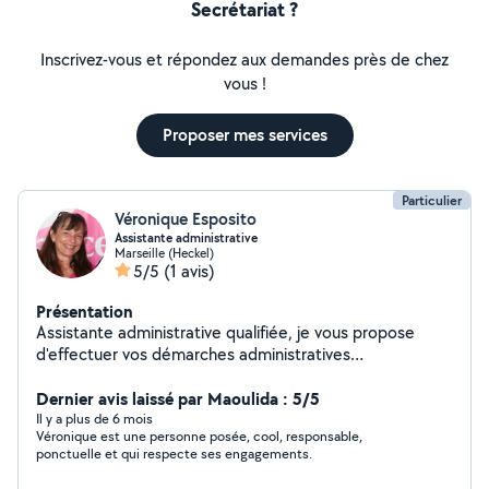
Secrétariat ?
Inscrivez-vous et répondez aux demandes près de chez
vous !
Proposer mes services
Particulier
Véronique Esposito
Assistante administrative
Marseille (Heckel)
5/5
(1 avis)
Présentation
Assistante administrative qualifiée, je vous propose
d'effectuer vos démarches administratives
(français/anglais), qu'il s'agisse de documents à remplir,
courriers à rédiger, suivi de dossier... N'hésitez pas à me
Dernier avis laissé par Maoulida : 5/5
contacter : rapidité et discrétion assurées.
Il y a plus de 6 mois
Véronique est une personne posée, cool, responsable,
ponctuelle et qui respecte ses engagements.