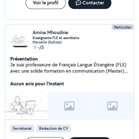
Voir le profil
Contacter
projets Cadrage de projet, création de supports visuels
(affiches, présentations), aide à la structuration d'idées
Disponible, ponctuel et à l'écoute n'hésitez pas à me
contacter pour discuter de votre besoin, même si vous
Particulier
ne savez pas encore exactement ce qu'il vous faut !
Amina Mhoudine
Enseignante FLE et secrétaire
Marseille (Kalliste)
-/5
Présentation
Je suis professeure de Français Langue Étrangère (FLE)
avec une solide formation en communication (Master),
lettres modernes (Licence) et un diplôme professionnel
de secrétaire assistante.
Aucun avis pour l'instant
Secrétariat
Rédaction de CV