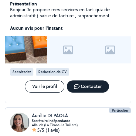
Présentation
Bonjour Je propose mes services en tant qu'aide
administratif ( saisie de facture , rapprochement
bancaire ). - je propose aussi quelques heures de
ménage ainsi que accompagnement et gardes de
Aucun avis pour l'instant
personnes âgées. Sérieuse patiente et à l'écoute
n'hésitez pas à me contacter pour tout renseignement.
Ludivine
Secrétariat
Rédaction de CV
Voir le profil
Contacter
Particulier
Aurélie DI PAOLA
Secrétaire indépendante
Allauch (La Tirane-La Tuiliere)
5/5
(1 avis)