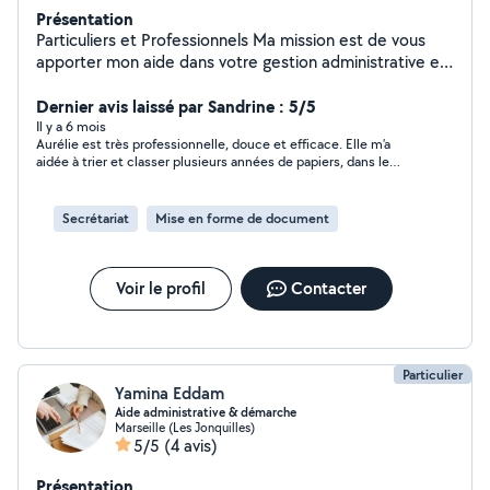
Présentation
Particuliers et Professionnels Ma mission est de vous
apporter mon aide dans votre gestion administrative et
ou commerciale afin que vous puissiez vous consacrer
pleinement à votre activité Gestion de mail et d'appels,
Dernier avis laissé par Sandrine : 5/5
Saisie et mise en forme de document, Tri, classement,
Il y a 6 mois
Aurélie est très professionnelle, douce et efficace. Elle m’a
numérisation, Saisie de CERFA, Pre-compatbilité pour
aidée à trier et classer plusieurs années de papiers, dans le
expert comptable, Suivi relation Client/ Fournisseur,,
calme, sans jugement. Son travail m’a vraiment soulagée. Je la
Élaboration devis,factures, bon de commande, Prise de
recommande vivement.
rendez-vous, Relance des impayés, Observation terrain
Secrétariat
Mise en forme de document
confidentielle, Évaluation de la qualité de service, ...
N'hésitez pas à me contacter afin de trouvez ensemble
une solution à vos besoins.
Voir le profil
Contacter
Particulier
Yamina Eddam
Aide administrative & démarche
Marseille (Les Jonquilles)
5/5
(4 avis)
Présentation