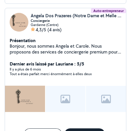
Auto-entrepreneur
Angela Dos Prazeres (Notre Dame et Melle Bridget)
Conciergerie
Gardanne (Centre)
4,3/5
(4 avis)
Présentation
Bonjour, nous sommes Angela et Carole. Nous
proposons des services de conciergerie premium pour
particuliers, avec une approche humaine et soignée.
Notre plus ? L'harmonisation du lieu est incluse dans
Dernier avis laissé par Lauriane : 5/5
chaque prestation. Nous ne nous contentons pas de
Il y a plus de 6 mois
Tout a étais parfait merci énormément à elles deux
gérer votre logement : nous veillons à ce qu'il soit
cohérent, agréable, bien présenté et valorisé, dans les
moindres détails. - Conciergerie et coordination
complètes - Harmonisation des espaces incluse - Suivi
sérieux et communication fluide - Intervention dans
toute la région - Deux interlocutrices, un
accompagnement continu Nous travaillons avec un taux
de 30 %, transparent, incluant la gestion, le suivi et
l'optimisation de votre lieu, sans frais cachés. Objectif :
vous offrir tranquillité d'esprit et valoriser votre bien