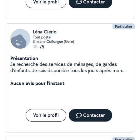
Voir le profil
Contacter
Particulier
Léna Cierlo
Tout poste
Simiane-Collongue (Gare)
-/5
Présentation
Je recherche des services de ménages, de gardes
d'enfants. Je suis disponible tous les jours après mon
travail. Disponible le soir à partir de 17h. Et le matin
avant 8h30 J'ai travaillé chez ADAR en tant qu'aide à
Aucun avis pour l'instant
domicile J'ai ainsi travaillé chez Kangourou kids (garde
d'enfants)
Voir le profil
Contacter
Particulier