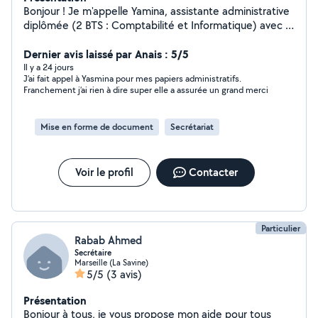
Bonjour ! Je m'appelle Yamina, assistante administrative
diplômée (2 BTS : Comptabilité et Informatique) avec 5
ans d'expérience. Je vous accompagne dans toutes vos
démarches administratives, en présentiel ou à distance :
Dernier avis laissé par Anais : 5/5
- Tri, classement et archivage de vos documents -
Il y a 24 jours
J’ai fait appel à Yasmina pour mes papiers administratifs.
Rédaction de courriers (réclamations, résiliations,
Franchement j’ai rien à dire super elle a assurée un grand merci
demandes...) - Démarches en ligne : impôts, CAF, Ameli,
retraite, mutuelle, France Connect... - Constitution et
suivi de dossiers administratifs - Aide à la
Mise en forme de document
Secrétariat
compréhension de documents officiels - Suivi de
factures et relances J'interviens auprès de tous les
particuliers : actifs débordés, étudiants, indépendants,
Voir le profil
Contacter
et je me déplace également à domicile pour les seniors
et les personnes en situation de fragilité qui ont besoin
d'un accompagnement patient et bienveillant.
Disponible sur Marseille et ses alentours pour les
Particulier
déplacements, et à distance partout en France.
Rabab Ahmed
Réponse rapide garantie !
Secrétaire
Marseille (La Savine)
5/5
(3 avis)
Présentation
Bonjour à tous, je vous propose mon aide pour tous