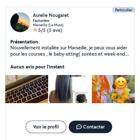
Particulier
Aurelie Nougaret
Facturière
Marseille (La Mure)
5/5
(5 avis)
Présentation
Nouvellement installée sur Marseille, je peux vous aider
pour les courses , le baby-sitting( soirées et week-end )
sorties et compagnie :) Ainsi que pour des tâches en
secrétariat et facturation. Et lissage au tanin
Aucun avis pour l'instant
Voir le profil
Contacter