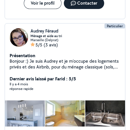
avec une approche premium. Contactez-nous pour un
Voir le profil
Contacter
premier échange. Au plaisir, Angela et Carole
Particulier
Audrey Féraud
Ménage et aide au tri
Marseille (Delprat)
5/5
(3 avis)
Présentation
Bonjour :) Je suis Audrey et je m'occupe des logements
privés et des Airbnb, pour du ménage classique (sols,
poussière, vitres etc) ou pour des entrées/sorties
d'états de lieux et les ventes. Travail soigné et rigoureux.
Dernier avis laissé par Farid : 5/5
Je suis également pet sitter depuis 7 ans et ex
Il y a 4 mois
réponse rapide
bénévole de refuge pour animaux où je suis restée 3
ans. Je peux rendre visite à vos animaux, faire la
promenade, les jeux et les repas, ainsi que donner les
médicaments si besoin. Photos et nouvelles garanties. A
bientôt !