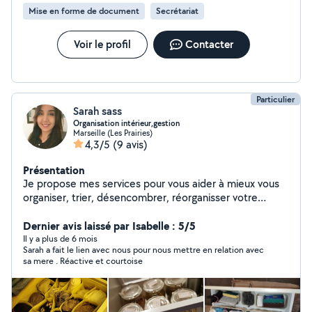
Mise en forme de document
Secrétariat
Voir le profil
Contacter
Particulier
Sarah sass
Organisation intérieur,gestion
Marseille (Les Prairies)
4,3/5
(9 avis)
Présentation
Je propose mes services pour vous aider à mieux vous
organiser, trier, désencombrer, réorganisser votre
intérieur. Aussi, je peux vous aider dans vos démarches
administratives, et dans la gestion de vos locations
Dernier avis laissé par Isabelle : 5/5
immobilières (visites entrées sorties..) Enfin, j'ai
Il y a plus de 6 mois
Sarah a fait le lien avec nous pour nous mettre en relation avec
également de l'expérience auprès des enfants de tout
sa mere . Réactive et courtoise
âge (bafa, garde à domicile) je suis disponible pour des
week-ends, soirées et vacances scolaires. Je suis
véhiculée et ai pas mal de disponibilités. N'hésitez à me
contacter ;)