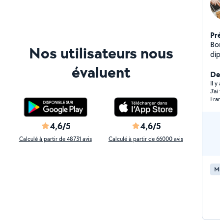
Pr
Bon
Nos utilisateurs nous
di
5 ans d'expérience. Je vo
évaluent
vos 
Der
distance : - 
Il y
J’a
do
Fra
rés
imp
Con
4,6/5
4,6/5
ad
Calculé à partir de 48731 avis
Calculé à partir de 66000 avis
offi
aup
ét
M
à domicile p
situa
acc
su
et