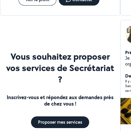
Velouté de lentilles corail au curry, velouté de
courgettes, rougail saucisses, poulet coco curry,
galettes de légumes ... N'hésitez pas à me contacter
Pr
Vous souhaitez proposer
Je p
or
vos services de Secrétariat
in
adm
Der
?
imm
Il 
Sar
ég
âge
Inscrivez-vous et répondez aux demandes près
wee
de chez vous !
véh
me
Proposer mes services