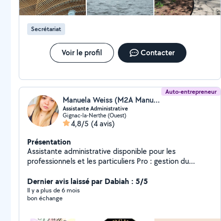
Secrétariat
Voir le profil
Contacter
Auto-entrepreneur
Manuela Weiss (M2A Manuela Assistante Administrative)
Assistante Administrative
Gignac-la-Nerthe (Ouest)
4,8/5
(4 avis)
Présentation
Assistante administrative disponible pour les
professionnels et les particuliers Pro : gestion du
standard ou de l'accueil, gestion des réseau sociaux,
traitement du courrier, gestion des factures et
Dernier avis laissé par Dabiah : 5/5
relances clients, suivi et classement des documents,
Il y a plus de 6 mois
bon échange
gestions des plannings, création logo ou support
commercial, création site internet, etc . Particulier :
Traiter les documents administratifs (courrier,