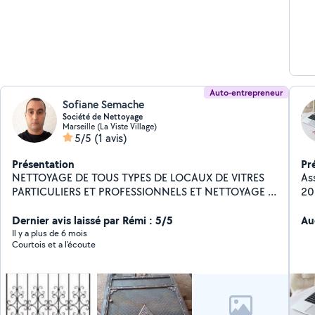
Auto-entrepreneur
Sofiane Semache
Société de Nettoyage
Marseille (La Viste Village)
5/5
(1 avis)
Présentation
Pr
NETTOYAGE DE TOUS TYPES DE LOCAUX DE VITRES
As
PARTICULIERS ET PROFESSIONNELS ET NETTOYAGE D
20
ESPACES VERT NETTOYAGE DE FIN DE CHANTIER
adm
DEBARRASSAGE
Dernier avis laissé par Rémi : 5/5
Au
Il y a plus de 6 mois
Courtois et a l'écoute