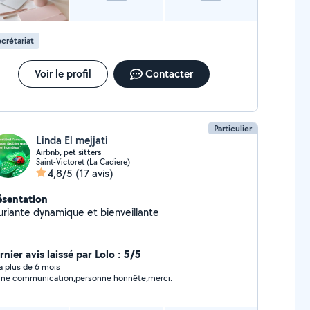
crétariat
Voir le profil
Contacter
Particulier
Linda El mejjati
Airbnb, pet sitters
Saint-Victoret (La Cadiere)
4,8/5
(17 avis)
ésentation
uriante dynamique et bienveillante
nier avis laissé par Lolo : 5/5
y a plus de 6 mois
ne communication,personne honnête,merci.