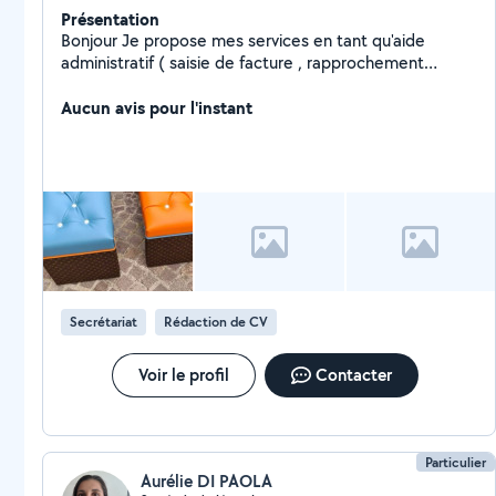
Présentation
Bonjour Je propose mes services en tant qu'aide
administratif ( saisie de facture , rapprochement
bancaire ). - je propose aussi quelques heures de
ménage ainsi que accompagnement et gardes de
Aucun avis pour l'instant
personnes âgées. Sérieuse patiente et à l'écoute
n'hésitez pas à me contacter pour tout renseignement.
Ludivine
Secrétariat
Rédaction de CV
Voir le profil
Contacter
Particulier
Aurélie DI PAOLA