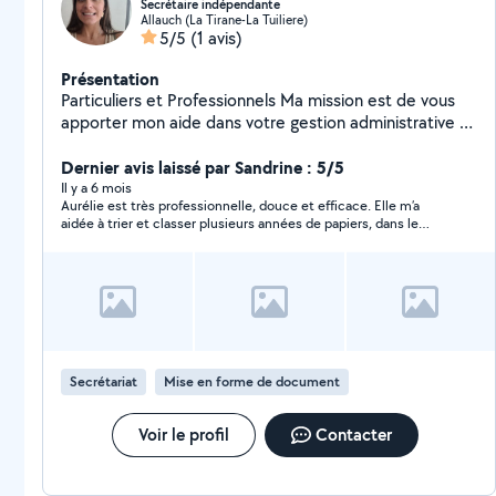
Secrétaire indépendante
Allauch (La Tirane-La Tuiliere)
5/5
(1 avis)
Présentation
Particuliers et Professionnels Ma mission est de vous
apporter mon aide dans votre gestion administrative et
ou commerciale afin que vous puissiez vous consacrer
pleinement à votre activité Gestion de mail et
Dernier avis laissé par Sandrine : 5/5
d'appels, Saisie et mise en forme de document, Tri,
Il y a 6 mois
Aurélie est très professionnelle, douce et efficace. Elle m’a
classement, numérisation, Saisie de CERFA, Pre-
aidée à trier et classer plusieurs années de papiers, dans le
compatbilité pour expert comptable, Suivi relation
calme, sans jugement. Son travail m’a vraiment soulagée. Je la
Client/ Fournisseur,, Élaboration devis,factures, bon de
recommande vivement.
commande, Prise de rendez-vous, Relance des
impayés, Observation terrain confidentielle, Évaluation
de la qualité de service, ... N'hésitez pas à me
contacter afin de trouvez ensemble une solution à vos
besoins.
Secrétariat
Mise en forme de document
Voir le profil
Contacter