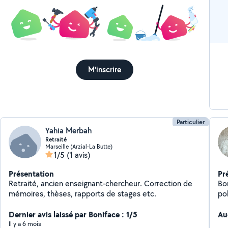
M'inscrire
Particulier
Yahia Merbah
Retraité
Marseille (Arzial-La Butte)
1/5
(1 avis)
Présentation
Pr
Retraité, ancien enseignant-chercheur. Correction de
Bon
mémoires, thèses, rapports de stages etc.
po
de
Dernier avis laissé par Boniface : 1/5
un
Au
po
Il y a 6 mois