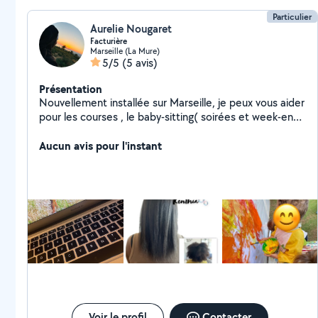
Particulier
Aurelie Nougaret
Facturière
Marseille (La Mure)
5/5
(5 avis)
Présentation
Nouvellement installée sur Marseille, je peux vous aider
pour les courses , le baby-sitting( soirées et week-end
) sorties et compagnie :) Ainsi que pour des tâches en
secrétariat et facturation. Et lissage au tanin
Aucun avis pour l'instant
Voir le profil
Contacter