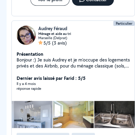
Particulier
Audrey Féraud
Ménage et aide au tri
Marseille (Delprat)
5/5
(3 avis)
Présentation
Bonjour :) Je suis Audrey et je m'occupe des logements
privés et des Airbnb, pour du ménage classique (sols,
poussière, vitres etc) ou pour des entrées/sorties
d'états de lieux et les ventes. Travail soigné et
Dernier avis laissé par Farid : 5/5
rigoureux. Je suis également pet sitter depuis 7 ans et
Il y a 4 mois
réponse rapide
ex bénévole de refuge pour animaux où je suis restée 3
ans. Je peux rendre visite à vos animaux, faire la
promenade, les jeux et les repas, ainsi que donner les
médicaments si besoin. Photos et nouvelles garanties.
A bientôt !