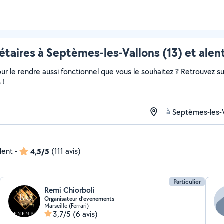
étaires à Septèmes-les-Vallons (13) et alen
r le rendre aussi fonctionnel que vous le souhaitez ? Retrouvez sur 
 !
à
dent
-
4,5/5
(111 avis)
Particulier
Remi Chiorboli
Organisateur d’evenements
Marseille (Ferrari)
3,7/5
(6 avis)