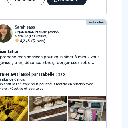
Particulier
Sarah sass
Organisation intérieur,gestion
Marseille (Les Prairies)
4,3/5
(9 avis)
ésentation
ropose mes services pour vous aider à mieux vous
ganiser, trier, désencombrer, réorganisser votre
térieur. Aussi, je peux vous aider dans vos démarches
inistratives, et dans la gestion de vos locations
nier avis laissé par Isabelle : 5/5
obilières (visites entrées sorties..) Enfin, j'ai
y a plus de 6 mois
ah a fait le lien avec nous pour nous mettre en relation avec
alement de l'expérience auprès des enfants de tout
sa mere . Réactive et courtoise
 (bafa, garde à domicile) je suis disponible pour des
k-ends, soirées et vacances scolaires. Je suis
iculée et ai pas mal de disponibilités. N'hésitez à
 contacter ;)