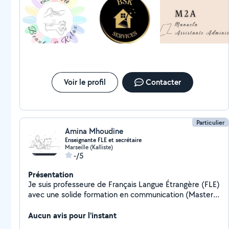
classement, tri, archivage, faire des démarches auprès
des différents organismes (caisses de retraite,
assurances, centre des impôts), s'assurer de prendre
rendez-vous avec des professionnels (santé,
organismes sociaux, autres...), gérer un bien que vous
avez mis en location, etc .. Je me déplace chez vous ou
alors en visio :)
Voir le profil
Contacter
Particulier
Amina Mhoudine
Enseignante FLE et secrétaire
Marseille (Kalliste)
-/5
Présentation
Je suis professeure de Français Langue Étrangère (FLE)
avec une solide formation en communication (Master),
lettres modernes (Licence) et un diplôme
professionnel de secrétaire assistante.
Aucun avis pour l'instant