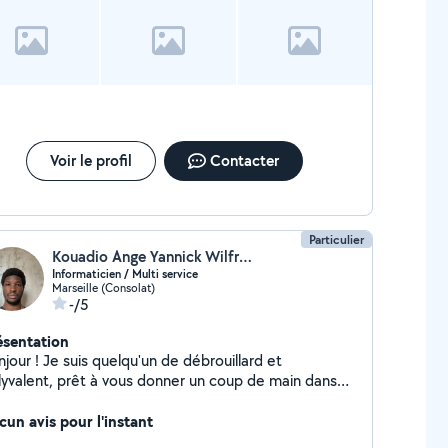
Voir le profil
Contacter
Particulier
Kouadio Ange Yannick Wilfried Nguessan
Informaticien / Multi service
Marseille (Consolat)
-/5
ésentation
jour ! Je suis quelqu'un de débrouillard et
lyvalent, prêt à vous donner un coup de main dans
 nombreux domaines du quotidien. Que ce soit pour
 problème informatique, un peu d'aide à la maison ou
cun avis pour l'instant
ur soutenir vos enfants dans leurs apprentissages, je