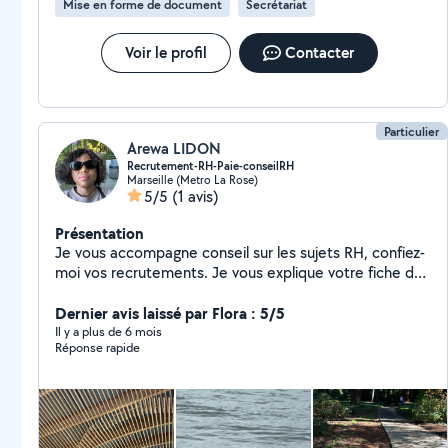
Mise en forme de document
Secrétariat
Voir le profil
Contacter
Particulier
Arewa LIDON
Recrutement-RH-Paie-conseilRH
Marseille (Metro La Rose)
5/5
(1 avis)
Présentation
Je vous accompagne conseil sur les sujets RH, confiez-
moi vos recrutements. Je vous explique votre fiche de
paie et elle n'aura plus de secret pour vous
Dernier avis laissé par Flora : 5/5
Il y a plus de 6 mois
Réponse rapide