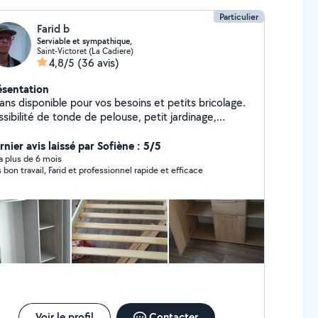
antie !
Particulier
Farid b
Serviable et sympathique,
Saint-Victoret (La Cadiere)
4,8/5
(36 avis)
ésentation
os besoins et petits bricolage.
sibilité de tonde de pelouse, petit jardinage,
acuation déchets,et beaucoup de bricolage,
compagnement en véhicule,n hésiter pas à me
nier avis laissé par Sofiène : 5/5
ntacter Merci
y a plus de 6 mois
s bon travail, Farid et professionnel rapide et efficace
Voir le profil
Contacter