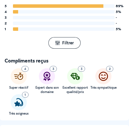
5
89%
4
5%
3
-
2
-
1
5%
Filtrer
Compliments reçus
4
3
3
2
Super réactif
Expert dans son
Excellent rapport
Très sympathique
domaine
qualité/prix
1
Très soigneux