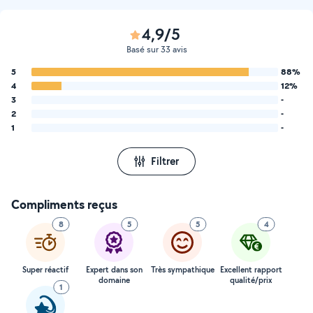
4,9/5
Basé sur 33 avis
5
88%
4
12%
3
-
2
-
1
-
Filtrer
Compliments reçus
8
5
5
4
Super réactif
Expert dans son
Très sympathique
Excellent rapport
domaine
qualité/prix
1