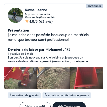
Particulier
Raynal jeanne
Si je peux vous aidez
Gainneville (Gainneville)
4,8/5
(63 avis)
Présentation
j aime bricoler et possède beaucoup de matériels
remorque broyeur semi professionnel
Dernier avis laissé par Mohamed : 1/5
Il y a plus de 6 mois
Bonjour, Je suis nouveau sur Allo Voisins et je propose un
service d’aide au déménagement (manutention, montage de
meubles, etc.). Je tiens simplement à signaler que cette
personne s’est permise de commenter mon offre de manière
injustifiée, en adoptant un ton autoritaire comme s’il était
modérateur de la plateforme. Je ne comprends pas cette
attitude et je trouve cela dommage, d’autant plus que cela
peut décourager les nouveaux arrivants. Il est important que
chacun puisse proposer ses services librement et dans le
respect des autres.
Évacuation de gravats
Évacuation de déchets ou gravats
Voir le profil
Contacter