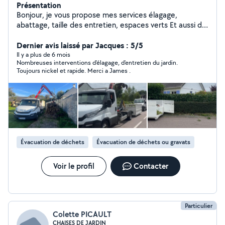
Présentation
Bonjour, je vous propose mes services élagage,
abattage, taille des entretien, espaces verts Et aussi de
la location de bennes pour l'évacuation de déchets,
gravats déchets verts, déchets en tout genre et
Dernier avis laissé par Jacques : 5/5
chargement avec Camion Grue, possible et démolition
Il y a plus de 6 mois
Nombreuses interventions d'élagage, d'entretien du jardin.
éventuellement. Devis gratuit, disponible tout les jours
Toujours nickel et rapide. Merci a James .
sauf le dimanche
Évacuation de déchets
Évacuation de déchets ou gravats
Voir le profil
Contacter
Particulier
Colette PICAULT
CHAISES DE JARDIN