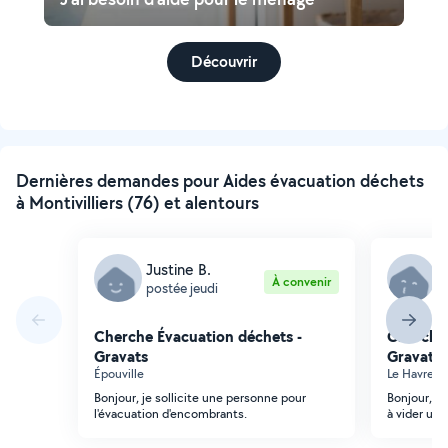
Découvrir
Dernières demandes pour Aides évacuation déchets
à Montivilliers (76) et alentours
Justine B.
J
À convenir
postée jeudi
p
Cherche Évacuation déchets -
Cherche 
Gravats
Gravats
Épouville
Le Havre (
Bonjour, je sollicite une personne pour
Bonjour, C
l'évacuation d'encombrants.
à vider un