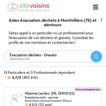
Aides évacuation déchets à Montivilliers (76) et
alentours
Faites appel à un particulier ou un professionnel pour
l'évacuation de vos déchets et gravats. Consultez les
profils de nos membres et contactez-les !
Évacuation déchets - Gravats
Reche
à Montivilliers (76)
14 Particuliers et 5 Professionnels répondent
-
4,7/5
(462 avis)
Auto-entrepreneur
Maxime Leclerc (ML SERVICES)
Prestations multi - services
Montivilliers (Avenue President Wilson)
4,9/5
(33 avis)