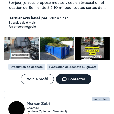
Bonjour, je vous propose mes services en évacuation et
location de Benne, de 3 à 10 m³ pour toutes sortes de
déchets Terre, gravats tuiles Placo, laine de verre,
Espace vert ect.
Dernier avis laissé par Bruno : 3/5
Il y a plus de 6 mois
Pas encore négocié
Évacuation de déchets
Évacuation de déchets ou gravats
Voir le profil
Contacter
Particulier
Merwan Zekri
Chauffeur
Le Havre (Aplemont Saint-Paul)