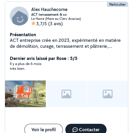
Particulier
Alex Hauchecorne
ACT terrassement & co
Le Havre (Mare au Clerc Acacias)
3,7/5
(3 avis)
Présentation
ACT entreprise crée en 2023, expérimenté en matière
de démolition, curage, terrassement et plâtrerie,
disponible pour tous types de chantier, travail sérieux et
rapide. Possibilité d'intervenir très rapidement.
Dernier avis laissé par Rose : 5/5
Il y a plus de 6 mois
très bien.
Voir le profil
Contacter