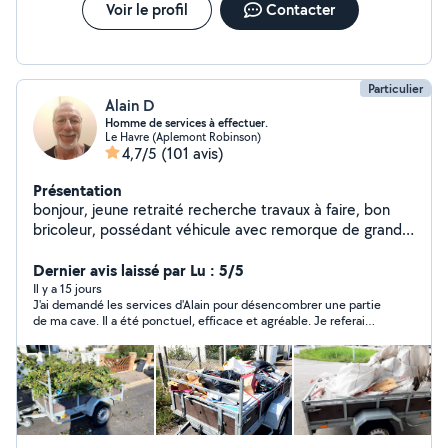
Voir le profil
Contacter
Particulier
Alain D
Homme de services à effectuer.
Le Havre (Aplemont Robinson)
4,7/5
(101 avis)
Présentation
bonjour, jeune retraité recherche travaux à faire, bon
bricoleur, possédant véhicule avec remorque de grande
taille. Je vous propose mes services suivant vos besoins.
Dernier avis laissé par Lu : 5/5
Il y a 15 jours
J'ai demandé les services d'Alain pour désencombrer une partie
de ma cave. Il a été ponctuel, efficace et agréable. Je referai
appel à lui sans problèmes si besoin.