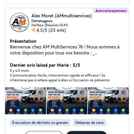
Auto-entrepreneur
Alex Moret (AMmultiservices)
Déménageurs
Harfleur (Beaulieu HLM)
4,5/5
(25 avis)
Présentation
Bienvenue chez AM MultiServices 76 ! Nous sommes à
votre disposition pour tous vos besoins : _
Déménagement / aide au déménagement aide au
chargement et déchargerment, Transport de meubles
Dernier avis laissé par Marie : 5/5
colis ect ..., Débarras de maisons, caves, greniers,
Il y a 2 mois
Communication facile, intervention rapide et efficace ! Je
garages et jardins, Nettoyage intérieur et extérieur,
n'hésiterai pas à refaire appel à Alex si l'occasion se présente.
espaces verts , Le Havre et alentours (76) Contactez-
nous dès aujourd'hui pour un devis gratuit !
Évacuation de déchets ou gravats
Débarras de cave