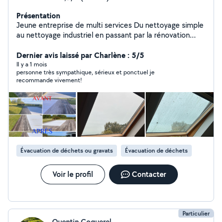
Présentation
Jeune entreprise de multi services Du nettoyage simple
au nettoyage industriel en passant par la rénovation
d'appartements, aide aux déménagements ,
enlèvement de gravats etc ..
Dernier avis laissé par Charlène : 5/5
Il y a 1 mois
personne très sympathique, sérieux et ponctuel je
recommande vivement!
Évacuation de déchets ou gravats
Évacuation de déchets
Voir le profil
Contacter
Particulier
Quentin Coquerel