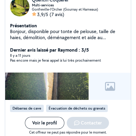
Multi-services
Gonfreville-l'Orcher (Gournay et Hameaux)
3,9/5
(7 avis)
Présentation
Bonjour, disponible pour tonte de pelouse, taille de
haies, démolition, déménagement et aide au
déménagement,nettoyage terrasse , nettoyage fin de
chantier,tout type de chantier Travail sérieux, rapide et
Dernier avis laissé par Raymond : 3/5
soigné. Contactez-moi facilement, réponse rapide
Il y a 11 jours
Pas encore mais je ferai appel à lui très prochainement
Débarras de cave
Évacuation de déchets ou gravats
Voir le profil
Contacter
Cet offreur ne peut pas répondre pour le moment.