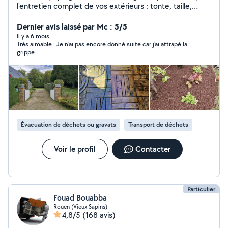
l'entretien complet de vos extérieurs : tonte, taille,
débroussaillage, plantations Je propose aussi le
nettoyage haute pression de terrasses, avec du
Dernier avis laissé par Mc : 5/5
matériel performant. Travail soigné, tarifs raisonnables.
Il y a 6 mois
Très aimable . Je n'ai pas encore donné suite car j'ai attrapé la
Petit budget beau jardin. Je propose également mes
grippe.
services pour du bricolage divers montage de meuble
en kit, travaux d'électricité,...
Évacuation de déchets ou gravats
Transport de déchets
Voir le profil
Contacter
Particulier
Fouad Bouabba
Rouen (Vieux Sapins)
4,8/5
(168 avis)