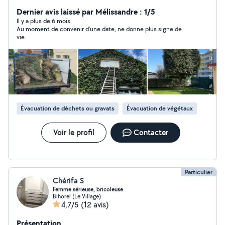
d'arbustes ainsi que évacuation, tout type de déchet
vous pouvez aussi nous retrouver sur notre site
Dernier avis laissé par Mélissandre : 1/5
partenaire PagesJaunes merci
Il y a plus de 6 mois
Au moment de convenir d’une date, ne donne plus signe de
vie.
Évacuation de déchets ou gravats
Évacuation de végétaux
Voir le profil
Contacter
Particulier
Chérifa S
Femme sérieuse, bricoleuse
Bihorel (Le Village)
4,7/5
(12 avis)
Présentation