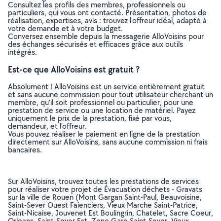
Consultez les profils des membres, professionnels ou
particuliers, qui vous ont contacté. Présentation, photos de
réalisation, expertises, avis : trouvez l'offreur idéal, adapté à
votre demande et à votre budget.
Conversez ensemble depuis la messagerie AlloVoisins pour
des échanges sécurisés et efficaces grâce aux outils
intégrés.
Est-ce que AlloVoisins est gratuit ?
Absolument ! AlloVoisins est un service entièrement gratuit
et sans aucune commission pour tout utilisateur cherchant un
membre, qu’il soit professionnel ou particulier, pour une
prestation de service ou une location de matériel. Payez
uniquement le prix de la prestation, fixé par vous,
demandeur, et l’offreur.
Vous pouvez réaliser le paiement en ligne de la prestation
directement sur AlloVoisins, sans aucune commission ni frais
bancaires.
Sur AlloVoisins, trouvez toutes les prestations de services
pour réaliser votre projet de Évacuation déchets - Gravats
sur la ville de Rouen (Mont Gargan Saint-Paul, Beauvoisine,
Saint-Sever Ouest Faienciers, Vieux Marche Saint-Patrice,
Saint-Nicaise, Jouvenet Est Boulingrin, Chatelet, Sacre Coeur,
Orleans, Saint-Sever Est, Zone Gare Saint-Sever, Vieux