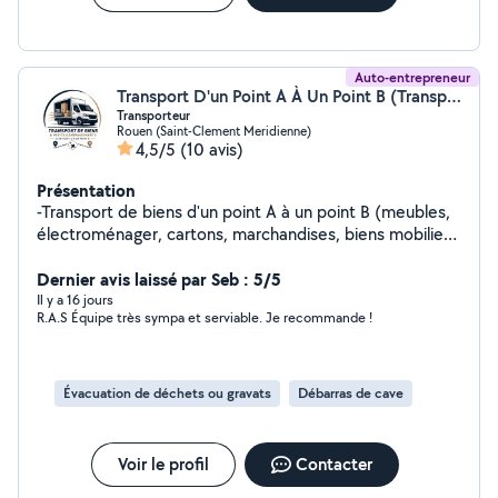
Auto-entrepreneur
Transport D'un Point A À Un Point B (Transport d'un point A à un point B)
Transporteur
Rouen (Saint-Clement Meridienne)
4,5/5
(10 avis)
Présentation
-Transport de biens d'un point A à un point B (meubles,
électroménager, cartons, marchandises, biens mobiliers
etc...) -Retrait de vos achat (magasin, Leboncoin, etc...)
- Petits déménagements - Débarras d'encombrants
Dernier avis laissé par Seb : 5/5
DISPONIBLE 7j/7
Il y a 16 jours
R.A.S Équipe très sympa et serviable. Je recommande !
Évacuation de déchets ou gravats
Débarras de cave
Voir le profil
Contacter