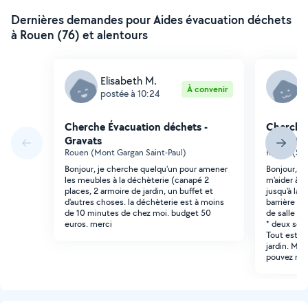
Dernières demandes pour Aides évacuation déchets
à Rouen (76) et alentours
Elisabeth M.
L
À convenir
postée à 10:24
p
Cherche Évacuation déchets -
Cherche 
Gravats
Gravats
Rouen (Mont Gargan Saint-Paul)
Rouen (Sai
Bonjour, je cherche quelqu'un pour amener
Bonjour, Je
les meubles à la déchèterie (canapé 2
m'aider à 
places, 2 armoire de jardin, un buffet et
jusqu'à la d
d'autres choses. la déchèterie est à moins
barrière ; 
de 10 minutes de chez moi. budget 50
de salle de
euros. merci
* deux somm
Tout est a
jardin. Mer
pouvez m'a