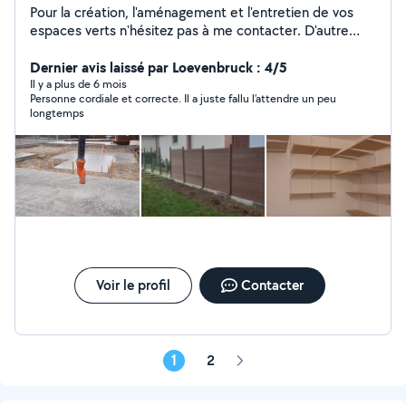
Pour la création, l'aménagement et l'entretien de vos
espaces verts n'hésitez pas à me contacter. D'autre
part, je suis à même de répondre à vos demandes
concernant différents types de travaux intérieurs et
Dernier avis laissé par Loevenbruck : 4/5
extérieurs.
Il y a plus de 6 mois
Personne cordiale et correcte. Il a juste fallu l’attendre un peu
longtemps
Voir le profil
Contacter
1
2
Page
suivante