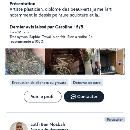
Présentation
Artiste plasticien, diplômé des beaux-arts j'aime l'art
notamment le dessin peinture sculpture et la
décoration, j'aime aussi le bricolage en général,
montage de meubles, je propose mes services selon le
Dernier avis laissé par Caroline : 5/5
besoin de mes clients, transport, aide au
Il y a 12 jours
Tres sympa. Rapide. Travail bien fait. Rien a redire. Je
déménagement, débarras, livraison,
recommande a 100%!
Évacuation de déchets ou gravats
Débarras de cave
Voir le profil
Contacter
Particulier
Lotfi Ben Mosbah
Aide aux déménagements