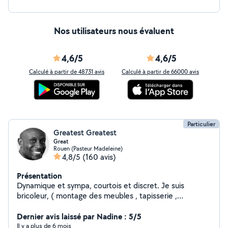
Nos utilisateurs nous évaluent
4,6/5
4,6/5
Calculé à partir de 48731 avis
Calculé à partir de 66000 avis
Particulier
Greatest Greatest
Great
Rouen (Pasteur Madeleine)
4,8/5
(160 avis)
Présentation
Dynamique et sympa, courtois et discret. Je suis
bricoleur, ( montage des meubles , tapisserie ,
manutention, etc ) Je suis outillé. J'ai une tondeuse et
une remorque pour le jardinage et évacuation vers les
Dernier avis laissé par Nadine : 5/5
déchetteries Installation de tondeuse robot
Il y a plus de 6 mois