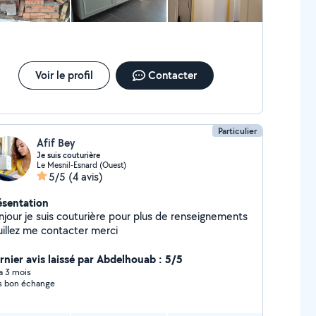
Voir le profil
Contacter
Particulier
Afif Bey
Je suis couturière
Le Mesnil-Esnard (Ouest)
5/5
(4 avis)
ésentation
njour je suis couturière pour plus de renseignements
uillez me contacter merci
rnier avis laissé par Abdelhouab : 5/5
 a 3 mois
s bon échange