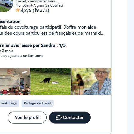
Covoit, cours particuliers…
Mont-Saint-Aignan (Le Cotillet)
4,2/5
(19 avis)
ésentation
ais du covoiturage participatif. J'offre mon aide
ur des cours particuliers de français et de maths de
ternelle à la 6 ème. Je me déplace à domicile
ns un rayon de 10kms. J'ai 35 ans de métier.
nier avis laissé par Sandra : 1/5
 a 3 mois
ois que jparle a un famtome
ovoiturage
Partage de trajet
Voir le profil
Contacter