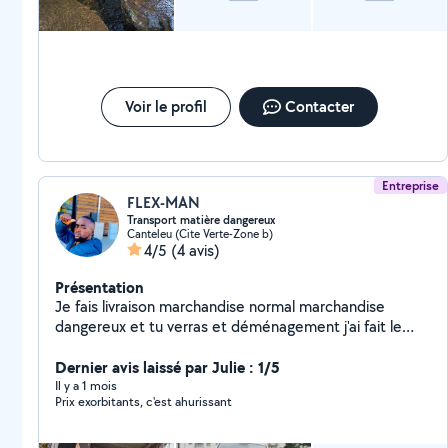
Voir le profil
Contacter
Entreprise
FLEX-MAN
Transport matière dangereux
Canteleu (Cite Verte-Zone b)
4/5
(4 avis)
Présentation
Je fais livraison marchandise normal marchandise
dangereux et tu verras et déménagement j'ai fait le
covoiturage aussi
Dernier avis laissé par Julie : 1/5
Il y a 1 mois
Prix exorbitants, c'est ahurissant