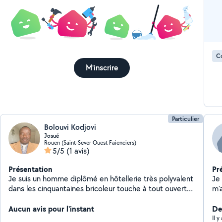
C
M'inscrire
Particulier
Bolouvi Kodjovi
Josué
Rouen (Saint-Sever Ouest Faienciers)
5/5
(1 avis)
Présentation
Pr
Je suis un homme diplômé en hôtellerie très polyvalent
Je
dans les cinquantaines bricoleur touche à tout ouvert
m'a
d'esprit et saint d'esprit
ré
Aucun avis pour l'instant
se
Der
Il 