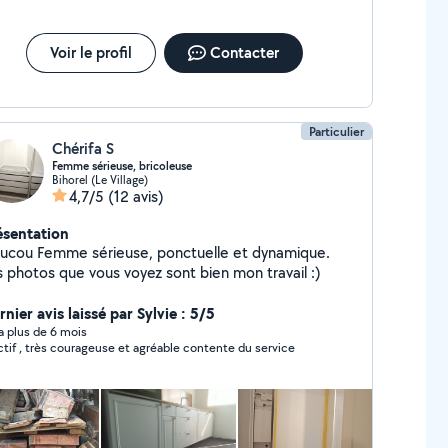
Voir le profil
Contacter
Particulier
Chérifa S
Femme sérieuse, bricoleuse
Bihorel (Le Village)
4,7/5
(12 avis)
ésentation
ieuse, ponctuelle et dynamique.
s photos que vous voyez sont bien mon travail :)
nier avis laissé par Sylvie : 5/5
y a plus de 6 mois
réactif , très courageuse et agréable contente du service