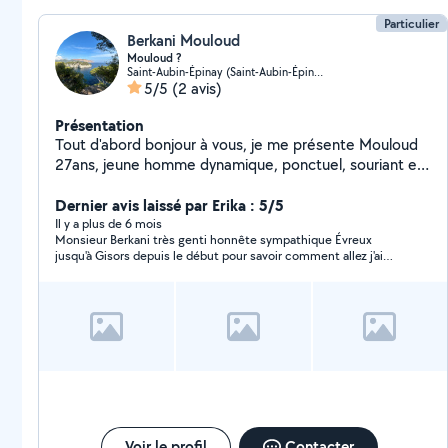
Particulier
Berkani Mouloud
Mouloud ?
Saint-Aubin-Épinay (Saint-Aubin-Épinay)
5/5
(2 avis)
Présentation
Tout d'abord bonjour à vous, je me présente Mouloud
27ans, jeune homme dynamique, ponctuel, souriant etc
(pleins d'autres qualités). Si je m'engage à faire
quelques choses alors ce sera fait dans l'art et la
Dernier avis laissé par Erika : 5/5
manière. Merci d'avoir lu cette courte présentation
Il y a plus de 6 mois
Monsieur Berkani très genti honnête sympathique Évreux
Cordialement Mouloud
jusqu'à Gisors depuis le début pour savoir comment allez j'ai
passer un bon moment en bonne compagnie avec le monsieur
Berkani je vous recommande 100000000 mille pour cent;
merci pour tout ❤️ bonne continuation cordialement Mme
Hacquart Erika
Voir le profil
Contacter