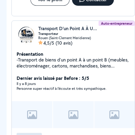
Auto-entrepreneur
Transport D'un Point A À Un Point B (Transport d'un point A à un point B)
Transporteur
Rouen (Saint-Clement Meridienne)
4,5/5
(10 avis)
Présentation
-Transport de biens d'un point A à un point B (meubles,
électroménager, cartons, marchandises, biens
mobiliers etc...) -Retrait de vos achat (magasin,
Leboncoin, etc...) - Petits déménagements - Débarras
Dernier avis laissé par Before : 5/5
d'encombrants DISPONIBLE 7j/7
Il y a 8 jours
Personne super réactif à l'écoute et très sympathique.