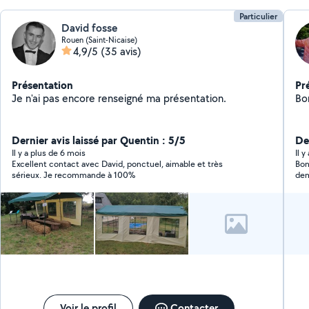
Particulier
David fosse
Rouen (Saint-Nicaise)
4,9/5
(35 avis)
Présentation
Pr
Je n'ai pas encore renseigné ma présentation.
Bo
Dernier avis laissé par Quentin : 5/5
De
Il y a plus de 6 mois
Il 
Excellent contact avec David, ponctuel, aimable et très
Bonjour Nelly 
sérieux. Je recommande à 100%
dem
bie
enc
d'i
Voir le profil
Contacter