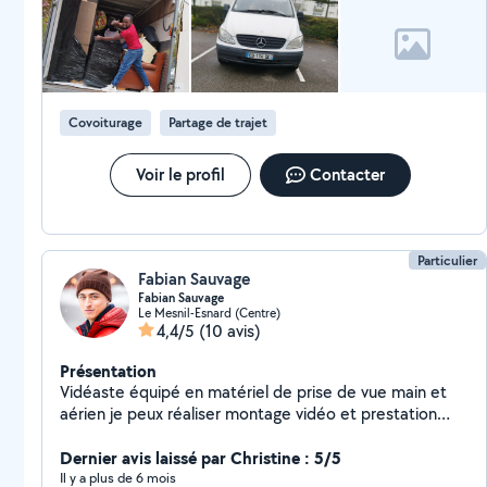
Covoiturage
Partage de trajet
Voir le profil
Contacter
Particulier
Fabian Sauvage
Fabian Sauvage
Le Mesnil-Esnard (Centre)
4,4/5
(10 avis)
Présentation
Vidéaste équipé en matériel de prise de vue main et
aérien je peux réaliser montage vidéo et prestation
nécessitant de filmer. De plus propriétaire de chat et
de chien je peux m'occuper avec un immense plaisirs
Dernier avis laissé par Christine : 5/5
de garder chez vous vos petites boules de poils.
Il y a plus de 6 mois