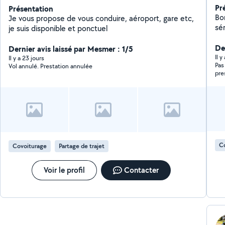
Pr
Présentation
Bo
Je vous propose de vous conduire, aéroport, gare etc,
sérieus
je suis disponible et ponctuel
se
De
Dernier avis laissé par Mesmer : 1/5
Il 
Il y a 23 jours
Pas
Vol annulé. Prestation annulée
pre
aut
C
Covoiturage
Partage de trajet
Voir le profil
Contacter