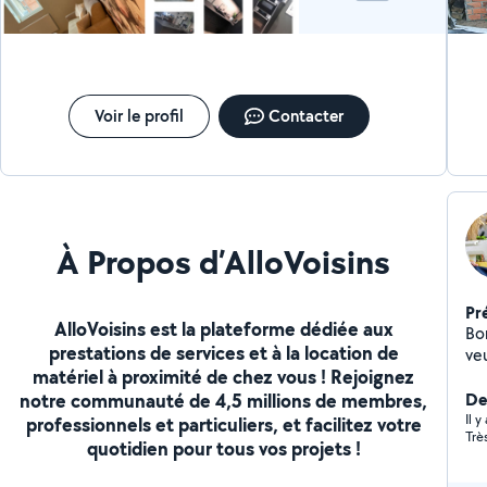
donc je peux vous prêter mes bras ci vous en avez le
besoin. Je reste à votre disposition. Cordialement. ¤
Voir le profil
Contacter
À Propos d’AlloVoisins
Pr
AlloVoisins est la plateforme dédiée aux
Bo
prestations de services et à la location de
ve
matériel à proximité de chez vous ! Rejoignez
notre communauté de 4,5 millions de membres,
De
Il y
professionnels et particuliers, et facilitez votre
Trè
quotidien pour tous vos projets !