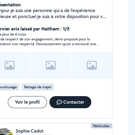
ésentation
njour je suis une personne qui a de l'expérience
e et ponctuel je suis à votre disposition pour vos
rvices divers pour vos déplacement etc .
rnier avis laissé par Haitham : 1/5
y a plus de 6 mois
 de respect de son engagement, devis proposé pour la
station non respecté. Heureusement qu'on a retrouvé une
re personne à la dernière minute aux même conditions.
ovoiturage
Partage de trajet
Voir le profil
Contacter
Particulier
Sophie Cadot