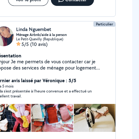
Particulier
Linda Nguembet
Ménage Airbnb/aide à la person
Le Petit-Quevilly (Republique)
5/5
(10 avis)
ésentation
rmets de vous contacter car je
opose des services de ménage pour logement
bnb sur Rouen. Je suis sérieuse, ponctuelle,
sponible en semaine et le week-end pour quelques
rnier avis laissé par Véronique : 5/5
ures. N'hésitez pas à me contacter si vous
 a 5 mois
da s'est présentée à l'heure convenue et a effectué un
cherchez une personne de confiance. Merci
llent travail.