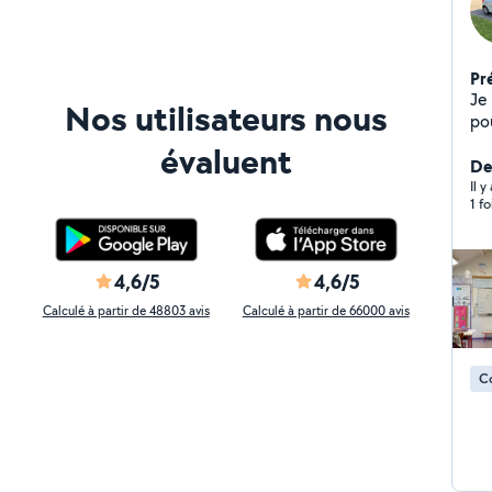
Pr
Je f
Nos utilisateurs nous
po
la ma
évaluent
da
Der
Il y
1 f
4,6/5
4,6/5
Calculé à partir de 48803 avis
Calculé à partir de 66000 avis
C