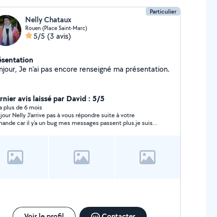
Particulier
Nelly Chataux
Rouen (Place Saint-Marc)
5/5
(3 avis)
ésentation
njour, Je n'ai pas encore renseigné ma présentation.
rnier avis laissé par David : 5/5
y a plus de 6 mois
J'arrive pas à vous répondre suite à votre
ande car il y'a un bug mes messages passent plus.je suis
n disponible pour monter meuble bas er installer four
astable. Vous me contacter au 0758536127 pour plus
nformations. Merci davance
Voir le profil
Contacter