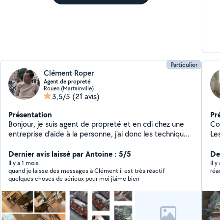
Particulier
Clément Roper
Agent de propreté
Rouen (Martainville)
3,5/5
(21 avis)
Présentation
Pr
Bonjour, je suis agent de propreté et en cdi chez une
Coucou Femme sér
entreprise d'aide à la personne, j'ai donc les techniques
Le
et le savoir faire pour que votre domicile soit d'une
propreté irréprochable. C'est mon métier, j'ai toutes
Dernier avis laissé par Antoine : 5/5
Der
les compétences pour vous venir en aide.《Agent de
Il y a 1 mois
Il 
quand je laisse des messages à Clément il est très réactif
propreté》 ¤ Mais aussi, je touche a tout en terme de
quelques choses de sérieux pour moi j'aime bien
bricolage, montage de meuble, accrochage cadre,
etc... Et je fais également dans la rénovation
d'appartement ou maison, puis je suis habituer aux
déménagements, j'en fais assez souvent en général,