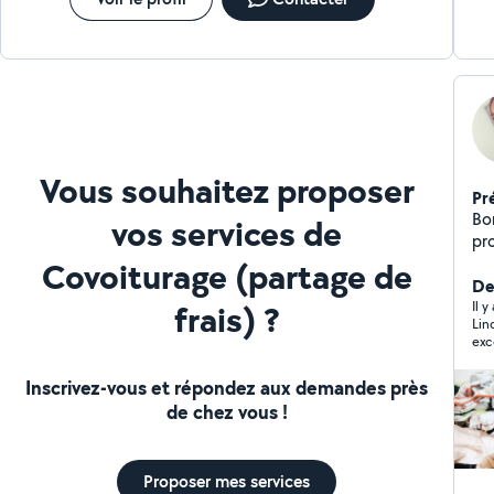
Vous souhaitez proposer
Pr
Bonjour Je me pe
vos services de
pr
Air
Covoiturage (partage de
di
De
frais) ?
he
Il y
Lin
re
exce
Inscrivez-vous et répondez aux demandes près
de chez vous !
Proposer mes services