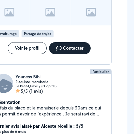
ovoiturage
Partage de trajet
Voir le profil
Contacter
Particulier
Youness Bihi
Plaquiste. menuiserie
Le Petit-Quevilly (l'Hopital)
5/5
(1 avis)
ésentation
 fais du placo et la menuiserie depuis 30ans ce qui
 permit d'avoir de l'expérience . Je serai ravi de
gler vos bricolages avec professionnalisme, vous ne
rez pas déçu.
nier avis laissé par Alceste Noellie : 5/5
y a plus de 6 mois