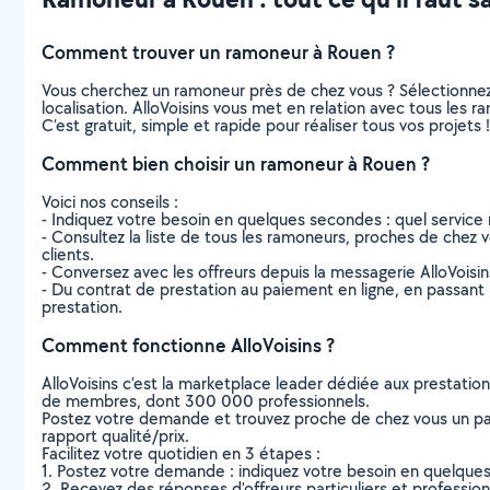
Comment trouver un ramoneur à Rouen ?
Vous cherchez un ramoneur près de chez vous ? Sélectionne
localisation. AlloVoisins vous met en relation avec tous les
C’est gratuit, simple et rapide pour réaliser tous vos projets !
Comment bien choisir un ramoneur à Rouen ?
Voici nos conseils :
- Indiquez votre besoin en quelques secondes : quel service 
- Consultez la liste de tous les ramoneurs, proches de chez vou
clients.
- Conversez avec les offreurs depuis la messagerie AlloVoisi
- Du contrat de prestation au paiement en ligne, en passant pa
prestation.
Comment fonctionne AlloVoisins ?
AlloVoisins c’est la marketplace leader dédiée aux prestatio
de membres, dont 300 000 professionnels.
Postez votre demande et trouvez proche de chez vous un parti
rapport qualité/prix.
Facilitez votre quotidien en 3 étapes :
1. Postez votre demande : indiquez votre besoin en quelque
2. Recevez des réponses d’offreurs particuliers et professio