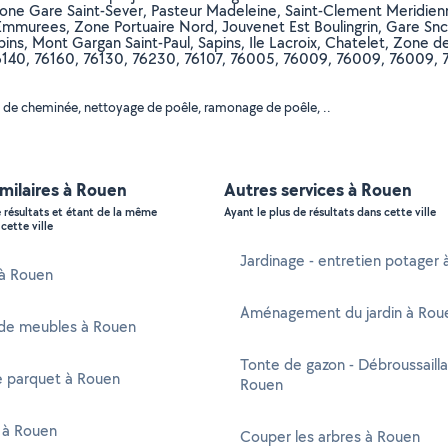
Zone Gare Saint-Sever, Pasteur Madeleine, Saint-Clement Meridienn
er Emmurees, Zone Portuaire Nord, Jouvenet Est Boulingrin, Gare S
ins, Mont Gargan Saint-Paul, Sapins, Ile Lacroix, Chatelet, Zone de
76140, 76160, 76130, 76230, 76107, 76005, 76009, 76009, 76009, 
 de cheminée, nettoyage de poêle, ramonage de poêle, ..
imilaires à Rouen
Autres services à Rouen
e résultats et étant de la même
Ayant le plus de résultats dans cette ville
cette ville
Jardinage - entretien potager
 à Rouen
Aménagement du jardin à Rou
de meubles à Rouen
Tonte de gazon - Débroussaill
e parquet à Rouen
Rouen
 à Rouen
Couper les arbres à Rouen