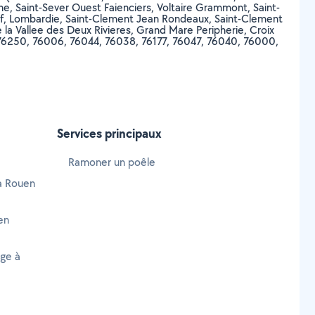
e, Saint-Sever Ouest Faienciers, Voltaire Grammont, Saint-
ncf, Lombardie, Saint-Clement Jean Rondeaux, Saint-Clement
 la Vallee des Deux Rivieres, Grand Mare Peripherie, Croix
76250, 76006, 76044, 76038, 76177, 76047, 76040, 76000,
Services principaux
Ramoner un poêle
 à Rouen
en
age à