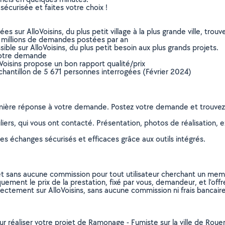
sécurisée et faites votre choix !
sur AlloVoisins, du plus petit village à la plus grande ville, tro
 millions de demandes postées par an
ible sur AlloVoisins, du plus petit besoin aux plus grands projets.
votre demande
oVoisins propose un bon rapport qualité/prix
chantillon de 5 671 personnes interrogées (Février 2024)
remière réponse à votre demande. Postez votre demande et trouve
ers, qui vous ont contacté. Présentation, photos de réalisation, exp
s échanges sécurisés et efficaces grâce aux outils intégrés.
et sans aucune commission pour tout utilisateur cherchant un membre
uement le prix de la prestation, fixé par vous, demandeur, et l’offr
rectement sur AlloVoisins, sans aucune commission ni frais bancaire
our réaliser votre projet de Ramonage - Fumiste sur la ville de Rou