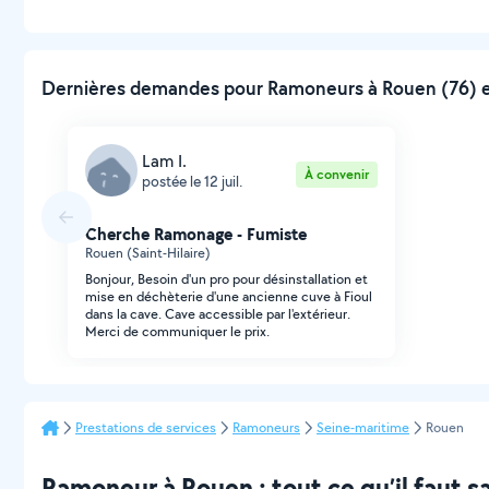
Dernières demandes pour Ramoneurs à Rouen (76) e
Lam I.
À convenir
postée le 12 juil.
Cherche Ramonage - Fumiste
Rouen (Saint-Hilaire)
Bonjour, Besoin d'un pro pour désinstallation et
mise en déchèterie d'une ancienne cuve à Fioul
dans la cave. Cave accessible par l'extérieur.
Merci de communiquer le prix.
Prestations de services
Ramoneurs
Seine-maritime
Rouen
Ramoneur à Rouen : tout ce qu’il faut sa