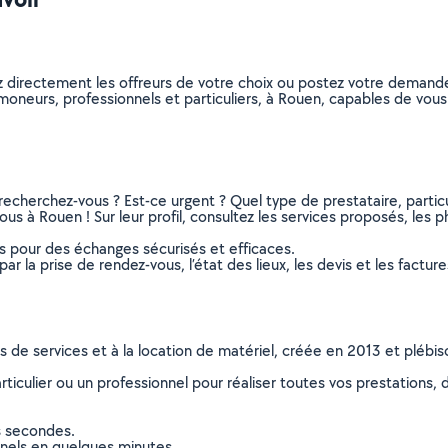
z directement les offreurs de votre choix ou postez votre demand
 ramoneurs, professionnels et particuliers, à Rouen, capables de vo
recherchez-vous ? Est-ce urgent ? Quel type de prestataire, particu
s à Rouen ! Sur leur profil, consultez les services proposés, les pho
ns pour des échanges sécurisés et efficaces.
r la prise de rendez-vous, l’état des lieux, les devis et les facture
ns de services et à la location de matériel, créée en 2013 et plébi
culier ou un professionnel pour réaliser toutes vos prestations, d
s secondes.
nnels en quelques minutes.