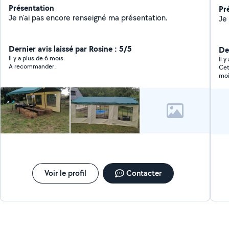
Présentation
Pr
Je n'ai pas encore renseigné ma présentation.
Je 
Dernier avis laissé par Rosine : 5/5
Der
Il y a plus de 6 mois
Il 
A recommander.
Cet
moi
tot
pro
ent
j’a
hors 
une
log
Voir le profil
Contacter