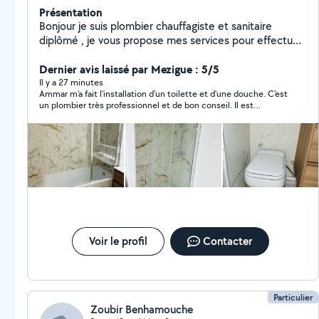
Présentation
Bonjour je suis plombier chauffagiste et sanitaire
diplômé , je vous propose mes services pour effectuer
tous vos travaux de salle de bain et de sanitaire ainsi
que les raccordements de PVC Pose de sanitaires Pose
Dernier avis laissé par Mezigue : 5/5
de baignoires Pose de robinetteries .
Il y a 27 minutes
Ammar m'a fait l'installation d'un toilette et d'une douche. C'est
un plombier très professionnel et de bon conseil. Il est
ponctuel, sympathique, très réactif à mes demandes.. Il m'a fait
un travail propre, soigné et de bonne qualité. Je le
recommande chaleureusement et je n'hésiterai pas à refaire à
lui si nécessaire. Merci Ammar
Voir le profil
Contacter
Particulier
Zoubir Benhamouche