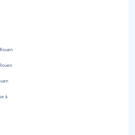
 Rouen
 Rouen
ouen
se à