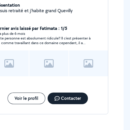
ésentation
suis retraité et j'habite grand Quevilly
nier avis laissé par Fatimata : 1/5
y a plus de 6 mois
te personne est absolument ridicule!! Il c’est présenter à
 comme travaillant dans ce domaine cependant, il a
alement abîmé mon poêle et après a dit que cela étais un
blème de ramonage ,après que nous nous soyons
retenus pour qu’il règle ce problèmes il ne m’a plus répondu
i eu à rdv avec mon entreprise qui me dit que mon poêle et
service et qu’il ne me le change pas Cette homme est
 fraude !!!! Je n’ai plus aucun moyen de chauffer mon
ement merci beaucoup ✅
Voir le profil
Contacter