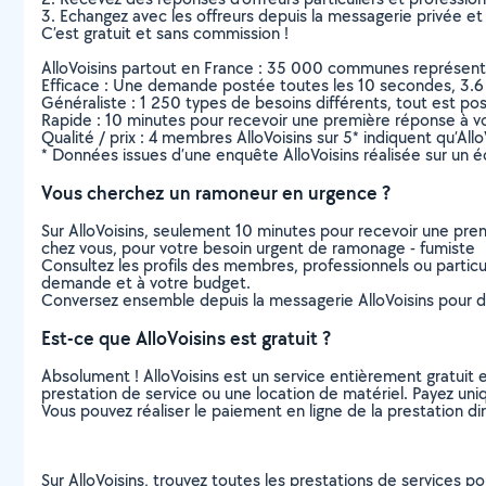
3. Echangez avec les offreurs depuis la messagerie privée et 
C’est gratuit et sans commission !
AlloVoisins partout en France : 35 000 communes représentées 
Efficace : Une demande postée toutes les 10 secondes, 3.6
Généraliste : 1 250 types de besoins différents, tout est poss
Rapide : 10 minutes pour recevoir une première réponse à 
Qualité / prix : 4 membres AlloVoisins sur 5* indiquent qu’All
* Données issues d’une enquête AlloVoisins réalisée sur un é
Vous cherchez un ramoneur en urgence ?
Sur AlloVoisins, seulement 10 minutes pour recevoir une p
chez vous, pour votre besoin urgent de ramonage - fumiste
Consultez les profils des membres, professionnels ou particuli
demande et à votre budget.
Conversez ensemble depuis la messagerie AlloVoisins pour de
Est-ce que AlloVoisins est gratuit ?
Absolument ! AlloVoisins est un service entièrement gratuit 
prestation de service ou une location de matériel. Payez uniq
Vous pouvez réaliser le paiement en ligne de la prestation di
Sur AlloVoisins, trouvez toutes les prestations de services p