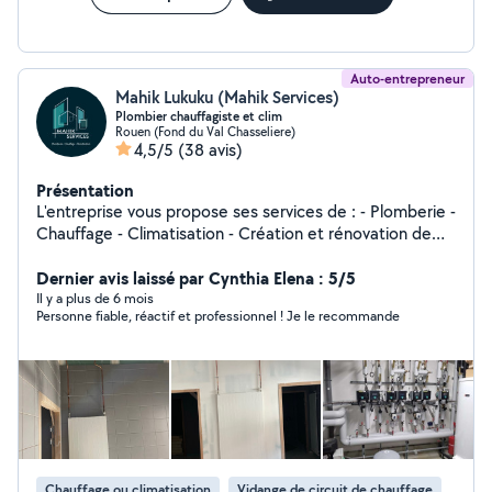
Auto-entrepreneur
Mahik Lukuku (Mahik Services)
Plombier chauffagiste et clim
Rouen (Fond du Val Chasseliere)
4,5/5
(38 avis)
Présentation
L'entreprise vous propose ses services de : - Plomberie -
Chauffage - Climatisation - Création et rénovation de
salle de bain - Placo plâtre - Revêtement de sol (
parquet, ragréage, Lino )
Dernier avis laissé par Cynthia Elena : 5/5
Il y a plus de 6 mois
Personne fiable, réactif et professionnel ! Je le recommande
Chauffage ou climatisation
Vidange de circuit de chauffage