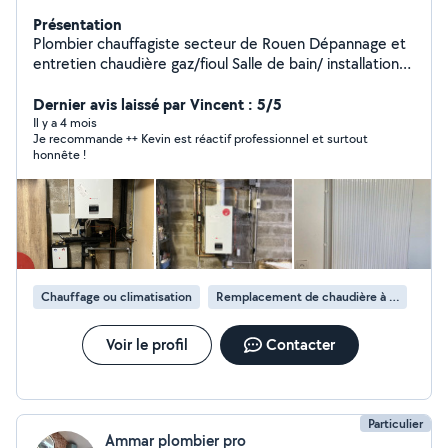
Présentation
Plombier chauffagiste secteur de Rouen Dépannage et
entretien chaudière gaz/fioul Salle de bain/ installation
radiateur / tuyauterie PVC cuivre PER / pose chaudière
/ballon d'eau chaude électrique ou thermodynamiques
Dernier avis laissé par Vincent : 5/5
Il y a 4 mois
Je recommande ++ Kevin est réactif professionnel et surtout
honnête !
Chauffage ou climatisation
Remplacement de chaudière à gaz
Voir le profil
Contacter
Particulier
Ammar plombier pro