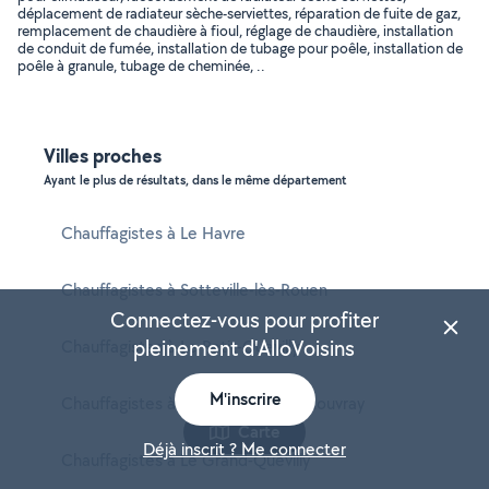
déplacement de radiateur sèche-serviettes, réparation de fuite de gaz,
remplacement de chaudière à fioul, réglage de chaudière, installation
de conduit de fumée, installation de tubage pour poêle, installation de
poêle à granule, tubage de cheminée, ..
Villes proches
Ayant le plus de résultats, dans le même département
Chauffagistes à Le Havre
Chauffagistes à Sotteville-lès-Rouen
Connectez-vous pour profiter
pleinement d'AlloVoisins
Chauffagistes à Le Petit-Quevilly
M'inscrire
Chauffagistes à Saint-Étienne-du-Rouvray
Carte
Déjà inscrit ? Me connecter
Chauffagistes à Le Grand-Quevilly