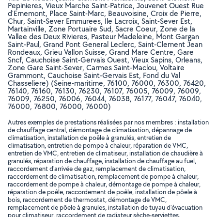
Pepinieres, Vieux Marche Saint-Patrice, Jouvenet Ouest Rue
d'Ernemont, Place Saint-Marc, Beauvoisine, Croix de Pierre,
Chur, Saint-Sever Emmurees, Ile Lacroix, Saint-Sever Est,
Martainville, Zone Portuaire Sud, Sacre Coeur, Zone de la
Vallee des Deux Rivieres, Pasteur Madeleine, Mont Gargan
Saint-Paul, Grand Pont General Leclerc, Saint-Clement Jean
Rondeaux, Grieu Vallon Suisse, Grand Mare Centre, Gare
Sncf, Cauchoise Saint-Gervais Ouest, Vieux Sapins, Orleans,
Zone Gare Saint-Sever, Carmes Saint-Maclou, Voltaire
Grammont, Cauchoise Saint-Gervais Est, Fond du Val
Chasseliere) (Seine-maritime, 76100, 76000, 76300, 76420,
76140, 76160, 76130, 76230, 76107, 76005, 76009, 76009,
76009, 76250, 76006, 76044, 76038, 76177, 76047, 76040,
76000, 76800, 76000, 76000)
Autres exemples de prestations réalisées par nos membres : installation
de chauffage central, démontage de climatisation, dépannage de
climatisation, installation de poêle à granulés, entretien de
climatisation, entretien de pompe à chaleur, réparation de VMC,
entretien de VMC, entretien de climatiseur, installation de chaudière à
granulés, réparation de chauffage, installation de chauffage au fuel,
raccordement d'arrivée de gaz, remplacement de climatisation,
raccordement de climatisation, remplacement de pompe à chaleur,
raccordement de pompe à chaleur, démontage de pompe à chaleur,
réparation de poêle, raccordement de poêle, installation de pôele à
bois, raccordement de thermostat, démontage de VMC,
remplacement de pôele à granules, installation de tuyau d'évacuation
pour climatiseur, raccordement de radiateur sèche-serviettes,