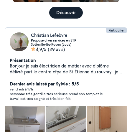
Découvrir
Particulier
Christian Lefebvre
Propose diver services en BTP
Sotteville-lès-Rouen (Lods)
4,9/5
(29 avis)
Présentation
Bonjour je suis électricien de métier avec diplôme
délivré part le centre cfpa de St Étienne du rouvray . je
pratique la peinture pose de parquet papier peint
bande qualico enduit ravalement de façade et divers
Dernier avis laissé par Sylvie : 5/5
autres travaux petite plomberie PVC placo plâtre
vendredi à 17h
personne très gentille très sérieuse prend son temp et le
revêtement sol PVC parqué flottent suis professionnel
travail est très soigné et très bien fait
dans mon travail et pour le quel j'ai 7ans d'expérience en
temps que peintre solier polyvalent. je ne donne pas de
prix s'en avoir vue les travaux à réalisés car je ne suis pas
un marchand de tapis voir mes réalisations pour toute
demande ou devis merci de me contacter je peux
justifier que je suis diplômé en électricité sur demande