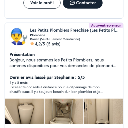
Voir le profil
Contacter
Auto-entrepreneur
Les Petits Plombiers Freechise (Les Petits Plombiers Freechise)
Plomberie
Rouen (Saint-Clement Meridienne)
4,2/5
(5 avis)
Présentation
Bonjour, nous sommes les Petits Plombiers, nous
sommes disponibles pour vos demandes de plomberie
& installation sanitaire.
Dernier avis laissé par Stephanie : 5/5
Il y a 5 mois
Excellents conseils à distance pour le dépannage de mon
chauffe eaux, il y a toujours besoin dun bon plombier et je
n'hésiterai pas à travailler avec les Petits Plombiers dans le
futur Merci à vous Stéphanie