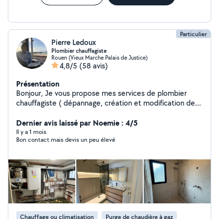
Particulier
Pierre Ledoux
Plombier chauffagiste
Rouen (Vieux Marche Palais de Justice)
4,8/5
(58 avis)
Présentation
Bonjour, Je vous propose mes services de plombier
chauffagiste ( dépannage, création et modification de
réseaux, installation de chaudière gaz, pose et entretien
d'adoucisseur, ) Mais je vous propose aussi mes services
Dernier avis laissé par Noemie : 4/5
dans la rénovation complète de salle de bain et de
Il y a 1 mois
Bon contact mais devis un peu élevé
cuisine clé en main.
Chauffage ou climatisation
Purge de chaudière à gaz