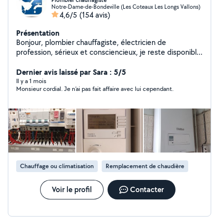
Plombier chauffagiste
Notre-Dame-de-Bondeville (Les Coteaux Les Longs Vallons)
4,6/5
(154 avis)
Présentation
Bonjour, plombier chauffagiste, électricien de
profession, sérieux et consciencieux, je reste disponible
à tout moment. Je serai ravi de répondre favorablement
à vos demandes. Cordialement. Guy.
Dernier avis laissé par Sara : 5/5
Il y a 1 mois
Monsieur cordial. Je n’ai pas fait affaire avec lui cependant.
Chauffage ou climatisation
Remplacement de chaudière
Voir le profil
Contacter