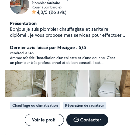
Plombier sanitaire
Rouen (Lombardie)
4,8/5
(26 avis)
Présentation
Bonjour je suis plombier chauffagiste et sanitaire
diplômé , je vous propose mes services pour effectuer
tous vos travaux de salle de bain et de sanitaire ainsi
que les raccordements de PVC Pose de sanitaires Pose
Dernier avis laissé par Mezigue : 5/5
de baignoires Pose de robinetteries .
vendredi à 14h
Ammar m'a fait l'installation d'un toilette et d'une douche. C'est
un plombier très professionnel et de bon conseil. Il est
ponctuel, sympathique, très réactif à mes demandes.. Il m'a fait
un travail propre, soigné et de bonne qualité. Je le
recommande chaleureusement et je n'hésiterai pas à refaire à
lui si nécessaire. Merci Ammar
Chauffage ou climatisation
Réparation de radiateur
Voir le profil
Contacter