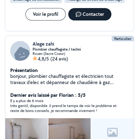
Voir le profil
Contacter
Particulier
Alege zahi
Plombier chauffagiste / techni
Rouen (Sacre Coeur)
4,8/5
(24 avis)
Présentation
bonjour, plombier chauffagiste et électricien tout
travaux d'elec et dépanneur de chaudière à gaz
(classique et à condensation) et chaudiere fioul, je fais
installation chaudière et réseau chauffage
Dernier avis laissé par Florian : 5/5
Il y a plus de 6 mois
très gentil, disponible .il prend le temps de voir le problème et
reste de bons conseils. je recommande vivement !