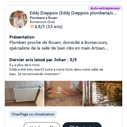
Auto-entrepreneur
Eddy Dieppois (Eddy Dieppois plomberie/chauffage & salle de bain)
Plomberie a Rouen
Bonsecours (Sud)
4,8/5
(53 avis)
Présentation
Plombier proche de Rouen, domicilié à Bonsecours,
spécialiste de la salle de bain clés en main Artisan
plombier-chauffagiste basé à Rouen, je vous propose
des interventions rapides et efficaces pour tous vos
Dernier avis laissé par Johan : 5/5
besoins : fuite d'eau, débouchage, remplacement de
Il y a plus de 6 mois
Eddy a été très réactif suite à notre fuite dans notre salle de
robinetterie, chauffe-eau, WC, etc Spécialiste en
bain. Je recommande vivement !
rénovation de salle de bain, je vous accompagne de A à
Z : dépose, plomberie, carrelage, faïence, meubles,
douche à l'italienne Un seul interlocuteur pour un
chantier propre et bien réalisé. Devis gratuits Artisan
local, réactif et ponctuel Dépannage en urgence 6 j/7 à
Rouen et alentours (Bonsecours, Mesnil-Esnard,
Belbeuf, Franqueville-saint -pierre, Darnetal, Saint-Léger-
Chauffage ou climatisation
du-Bourg-Denis, Amfreville-la-Mi-Voie, Bihorel,
Normandie,etc