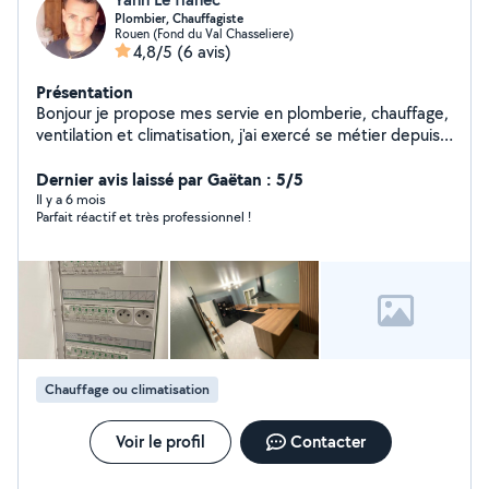
Plombier, Chauffagiste
Rouen (Fond du Val Chasseliere)
4,8/5
(6 avis)
Présentation
Bonjour je propose mes servie en plomberie, chauffage,
ventilation et climatisation, j'ai exercé se métier depuis
13 ans et étant électricien depuis 10 ans. Avec en ma
possession plusieurs diplôme. Je suis minutieux dans
Dernier avis laissé par Gaëtan : 5/5
mon travail, je propose mes service pour dépanner,
Il y a 6 mois
Parfait réactif et très professionnel !
réparer, remplacer ainsi que la création.
Chauffage ou climatisation
Voir le profil
Contacter