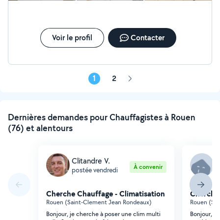
Voir le profil
Contacter
1
2
Page
suivante
Dernières demandes pour Chauffagistes à Rouen
(76) et alentours
Clitandre V.
A
À convenir
postée vendredi
p
Cherche Chauffage - Climatisation
Cherche 
Rouen (Saint-Clement Jean Rondeaux)
Rouen (Sai
Bonjour, je cherche à poser une clim multi
Bonjour, J'