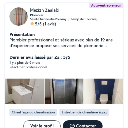
Auto-entrepreneur
Mezizn Zaalabi
Plombier
Saint-Étienne-du-Rouvray (Champ de Courses)
5/5
(1 avis)
Présentation
Plombier professionnel et sérieux avec plus de 19 ans
d'expérience propose ses services de plomberie
chauffage dépannage neuf et rénovation. Intervention
pour tout type de demande dans le domaine de la
Dernier avis laissé par Za : 5/5
plomberie/chauffage. -salle de bain complète -
Il y a plus de 6 mois
Réactif et professionnel
remplacement et installations sanitaires -remplacement
de toute type de robinetterie -ECT..... N'HÉSITEZ PAS À
ME CONTACTER JE RÉPONDRAI À VOS QUESTION ET
DEMANDE AVEC GRAND PLAISIR.
Chauffage ou climatisation
Entretien de chaudière à gaz
Voir le profil
Contacter