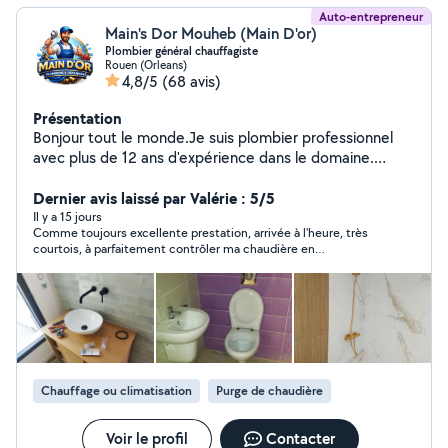
Auto-entrepreneur
Main's Dor Mouheb (Main D'or)
Plombier général chauffagiste
Rouen (Orleans)
4,8/5
(68 avis)
Présentation
Bonjour tout le monde.Je suis plombier professionnel
avec plus de 12 ans d'expérience dans le domaine.
J'interviens rapidement pour tous vos besoins en
plomberie, chauffage, débouchage, installation et
Dernier avis laissé par Valérie : 5/5
réparation sanitaire on est à vos service n'hésitez pas à
Il y a 15 jours
Comme toujours excellente prestation, arrivée à l'heure, très
me contacter bienvenue tout le monde. Et merci pour
courtois, à parfaitement contrôler ma chaudière en
vos visites
m'expliquant patiemment et en détail le souci rencontré. Tarif
correct pour un déplacement et un diagnostic. Pas de
réparation de faite car le problème c'est l'arrivée de gaz et non
ma chaudière. Je recommande à 1000% Un grand merci pour
votre professionnalisme
Chauffage ou climatisation
Purge de chaudière
Voir le profil
Contacter