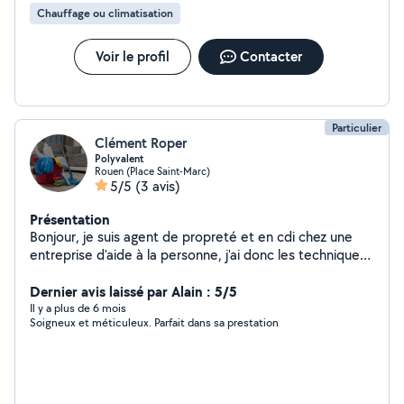
Chauffage ou climatisation
Voir le profil
Contacter
Particulier
Clément Roper
Polyvalent
Rouen (Place Saint-Marc)
5/5
(3 avis)
Présentation
Bonjour, je suis agent de propreté et en cdi chez une
entreprise d'aide à la personne, j'ai donc les techniques
et le savoir faire pour que votre domicile soit d'une
propreté irréprochable. C'est mon métier, j'ai toutes les
Dernier avis laissé par Alain : 5/5
compétences pour vous venir en aide.《Agent de
Il y a plus de 6 mois
Soigneux et méticuleux. Parfait dans sa prestation
propreté》 ¤ Mais aussi, je touche a tout en terme de
bricolage, montage de meuble, accrochage cadre, etc...
Et je fais également dans la rénovation d'appartement
ou maison, puis je suis habituer aux déménagements,
j'en fais assez souvent en général, donc je peux vous