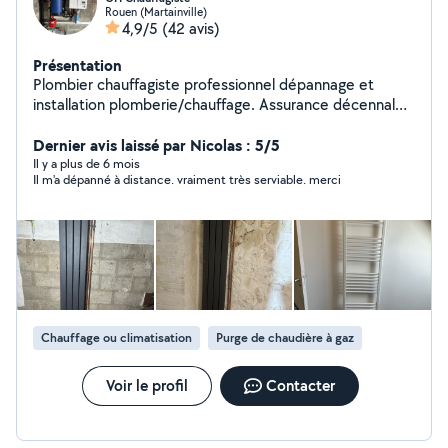
Rouen (Martainville)
4,9/5
(42 avis)
Présentation
Plombier chauffagiste professionnel dépannage et
installation plomberie/chauffage. Assurance décennale.
Tarif 45h Devis,30
Dernier avis laissé par Nicolas : 5/5
Il y a plus de 6 mois
Il m'a dépanné à distance. vraiment très serviable. merci
Chauffage ou climatisation
Purge de chaudière à gaz
Voir le profil
Contacter