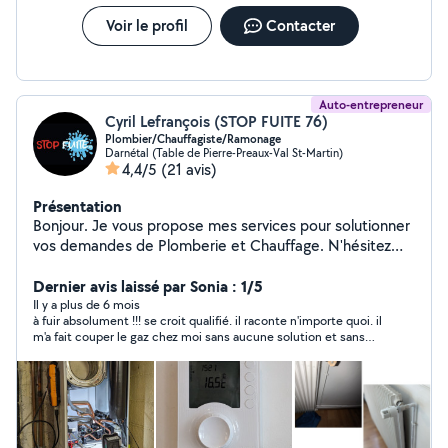
prêter mes bras ci vous en avez le besoinle. Je reste à
Voir le profil
Contacter
votre disposition. Cordialement. ¤
Auto-entrepreneur
Cyril Lefrançois (STOP FUITE 76)
Plombier/Chauffagiste/Ramonage
Darnétal (Table de Pierre-Preaux-Val St-Martin)
4,4/5
(21 avis)
Présentation
Bonjour. Je vous propose mes services pour solutionner
vos demandes de Plomberie et Chauffage. N'hésitez
pas à me contacter directement par téléphone pour
optimiser vos demandes. Car sans abonnement je ne
Dernier avis laissé par Sonia : 1/5
suis pas autorisé à vous répondre via allô voisin. Bien
Il y a plus de 6 mois
à fuir absolument !!! se croit qualifié. il raconte n'importe quoi. il
cordialement. Zéro six, cinq deux quatre cinq un quatre
m'a fait couper le gaz chez moi sans aucune solution et sans
cinq cinq.
me prévenir. c'est honteux !!!