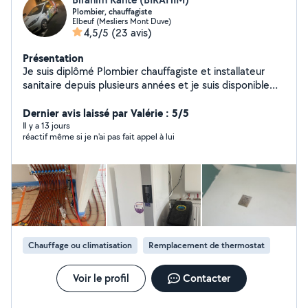
Plombier, chauffagiste
Elbeuf (Mesliers Mont Duve)
4,5/5
(23 avis)
Présentation
Je suis diplômé Plombier chauffagiste et installateur
sanitaire depuis plusieurs années et je suis disponible
pour toutes autre travail si vous avez besoin travaux
chez vous n'hésitez pas me contacter merci
Dernier avis laissé par Valérie : 5/5
Il y a 13 jours
réactif même si je n'ai pas fait appel à lui
Chauffage ou climatisation
Remplacement de thermostat
Voir le profil
Contacter