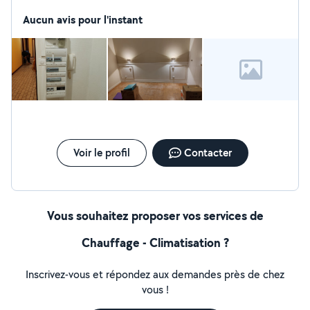
pour toute demande d informations n'hésitez pas à me
contacter
Aucun avis pour l'instant
Voir le profil
Contacter
Vous souhaitez proposer vos services de
Chauffage - Climatisation ?
Inscrivez-vous et répondez aux demandes près de chez
vous !