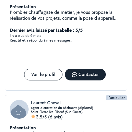
Présentation
Plombier chauffagiste de métier, je vous propose la
réalisation de vos projets, comme la pose d appareil
sanitaire, dépannage, réalisation de salle. Je peux vous
proposer d autre réalisation comme la pose de placo,
Dernier avis laissé par Isabelle : 5/5
carrelage, parquet, etc.
Il y a plus de 6 mois
Réactif et a répondu à mes messages.
Voir le profil
Contacter
Particulier
Laurent Cheval
agent d entretien du bâtiment (diplômé)
Saint-Pierre-lès-Elbeuf (Sud Ouest)
3,5/5
(6 avis)
Présentation