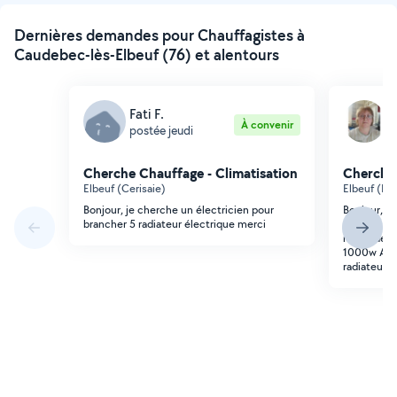
Dernières demandes pour Chauffagistes à
Caudebec-lès-Elbeuf (76) et alentours
Fati F.
M
À convenir
postée jeudi
p
Cherche Chauffage - Climatisation
Cherche 
Elbeuf (Cerisaie)
Elbeuf (Par
Bonjour, je cherche un électricien pour
Bonjour, je
brancher 5 radiateur électrique merci
radiateurs 
raccordeme
1000w Avec
radiateurs.