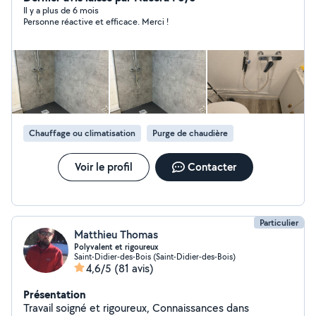
directement si vous voyez que je ne vous réponds pas
Il y a plus de 6 mois
Personne réactive et efficace. Merci !
Mohamed
Chauffage ou climatisation
Purge de chaudière
Voir le profil
Contacter
Particulier
Matthieu Thomas
Polyvalent et rigoureux
Saint-Didier-des-Bois (Saint-Didier-des-Bois)
4,6/5
(81 avis)
Présentation
Travail soigné et rigoureux, Connaissances dans