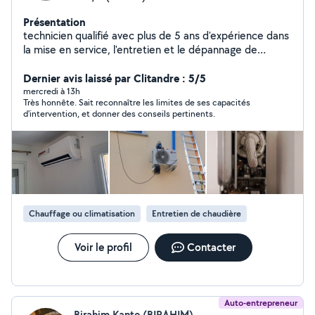
Présentation
technicien qualifié avec plus de 5 ans d'expérience dans
la mise en service, l'entretien et le dépannage de
systèmes de chauffage, ventilation, climatisation et
énergies renouvelables. Titulaire d'un Bac Pro spécialisé,
Dernier avis laissé par Clitandre : 5/5
je suis sérieux, réactif et équipé pour intervenir
mercredi à 13h
Très honnête. Sait reconnaître les limites de ses capacités
rapidement chez vous, que ce soit pour une mise en
d'intervention, et donner des conseils pertinents.
service, une maintenance préventive ou un dépannage
urgent. Mise en service, entretien, maintenance et
dépannage d'équipements thermiques fioul, gaz, PAC,
bois, granulés et climatisation. N'hésitez pas à me
contacter, je me déplace avec plaisir pour vous aider,
vous conseiller ou résoudre votre problème
efficacement.
Chauffage ou climatisation
Entretien de chaudière
Voir le profil
Contacter
Auto-entrepreneur
Birahim Kante (BIRAHIM)