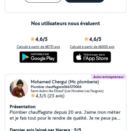
Nos utilisateurs nous évaluent
4,6/5
4,6/5
Calculé à partir de 48731 avis
Calculé à partir de 66000 avis
Auto-entrepreneur
Mohamed Chergui (Mc plomberie)
Plombier chauffagiste066570066
Saint-Aubin-lès-Elbeuf (Les Novales-Les Feugrais)
4,3/5
(23 avis)
Présentation
Plombier chauffagiste depuis 20 ans. J'aime mon métier
et je fais tout pour le rendre de qualité. Je ne peux pas
répondre à toutes les demandes, mon rayon km est
limité d'où l'absence de réponse. Appelez moi
Dernier avis laissé par Nacera : 5/5