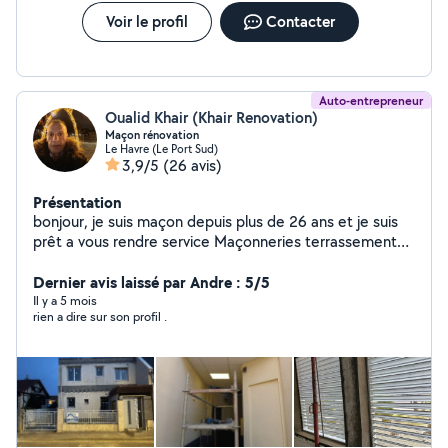
Voir le profil
Contacter
Auto-entrepreneur
Oualid Khair (Khair Renovation)
Maçon rénovation
Le Havre (Le Port Sud)
3,9/5
(26 avis)
Présentation
bonjour, je suis maçon depuis plus de 26 ans et je suis
prêt a vous rendre service Maçonneries terrassement
drainage jointage extension .... Ci pour travailler gratuit
répondre plus
Dernier avis laissé par Andre : 5/5
Il y a 5 mois
rien a dire sur son profil .