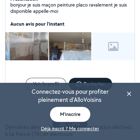
bonjour je suis maçon peinture placo ravalement je suis
disponible appelle-moi
Aucun avis pour l'instant
Voir le profil
Contacter
Connectez-vous pour profiter
pleinement d'AlloVoisins
M'inscrire
Carte
Dernières demandes pour Aides évacuation déchets
Déjà inscrit ? Me connecter
à Le Havre (76) et alentours