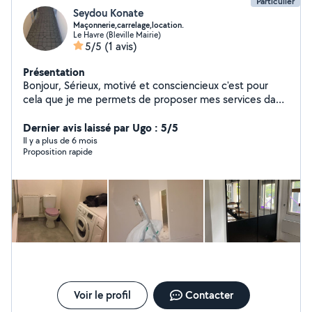
Particulier
Seydou Konate
Maçonnerie,carrelage,location.
Le Havre (Bleville Mairie)
5/5
(1 avis)
Présentation
Bonjour, Sérieux, motivé et consciencieux c'est pour
cela que je me permets de proposer mes services dans
les travaux de bâtiment et rénovation. A bientot pour
vos futur projets. Cordialement.
Dernier avis laissé par Ugo : 5/5
Il y a plus de 6 mois
Proposition rapide
Voir le profil
Contacter