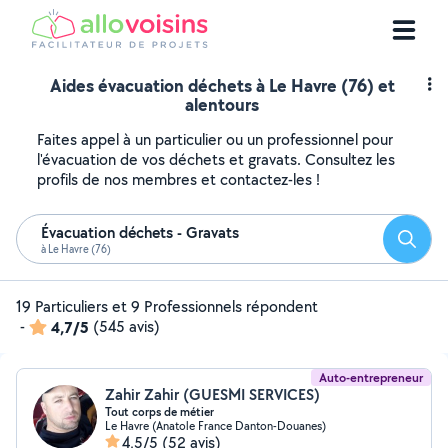
Aides évacuation déchets à Le Havre (76) et
alentours
Faites appel à un particulier ou un professionnel pour
l'évacuation de vos déchets et gravats. Consultez les
profils de nos membres et contactez-les !
Évacuation déchets - Gravats
Reche
à Le Havre (76)
19 Particuliers et 9 Professionnels répondent
-
4,7/5
(545 avis)
Auto-entrepreneur
Zahir Zahir (GUESMI SERVICES)
Tout corps de métier
Le Havre (Anatole France Danton-Douanes)
4,5/5
(52 avis)