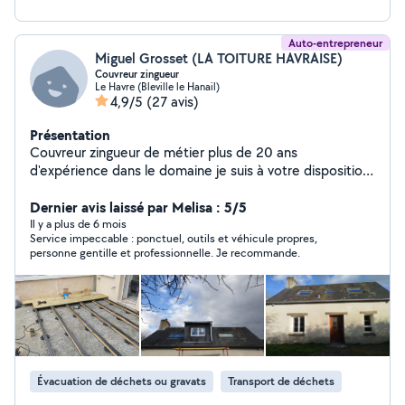
Auto-entrepreneur
Miguel Grosset (LA TOITURE HAVRAISE)
Couvreur zingueur
Le Havre (Bleville le Hanail)
4,9/5
(27 avis)
Présentation
Couvreur zingueur de métier plus de 20 ans
d'expérience dans le domaine je suis à votre disposition
pour la pose de velux sur plusieurs type de supports
ainsi que de la couverture tuile plate mécanique ardoise
Dernier avis laissé par Melisa : 5/5
tole bac acier zinc gouttière zinc pvc bardage extérieur
Il y a plus de 6 mois
Service impeccable : ponctuel, outils et véhicule propres,
cache moineaux pvc réalisation de terrasse sur plots
personne gentille et professionnelle. Je recommande.
bois ou composite
Évacuation de déchets ou gravats
Transport de déchets