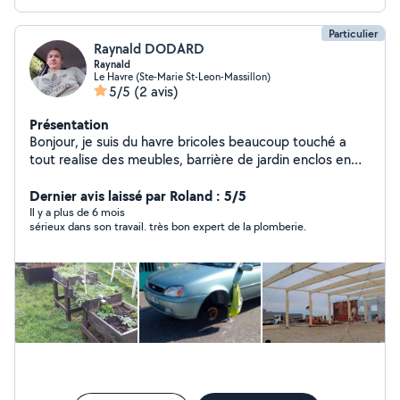
Particulier
Raynald DODARD
Raynald
Le Havre (Ste-Marie St-Leon-Massillon)
5/5
(2 avis)
Présentation
Bonjour, je suis du havre bricoles beaucoup touché a
tout realise des meubles, barrière de jardin enclos en
bois ou ferraille je suis soudeur, chaudronnier, tuyauteur,
plombier chauffagiste monteur charpente j'ai fait divers
Dernier avis laissé par Roland : 5/5
métiers ce qui me permet d'avoir beaucoup de
Il y a plus de 6 mois
sérieux dans son travail. très bon expert de la plomberie.
connaissances