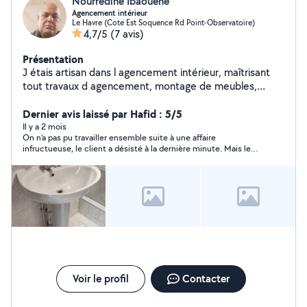
Nourredine Ibaouene
Agencement intérieur
Le Havre (Cote Est Soquence Rd Point-Observatoire)
4,7/5
(7 avis)
Présentation
J étais artisan dans l agencement intérieur, maîtrisant
tout travaux d agencement, montage de meubles,
travaux d électricité, manutention, jardinage, transport
et déménagement
Dernier avis laissé par Hafid : 5/5
Il y a 2 mois
On n’a pas pu travailler ensemble suite à une affaire
infructueuse, le client a désisté à la dernière minute. Mais le
contact a été rapide, Merci pour votre disponibilité.
Voir le profil
Contacter