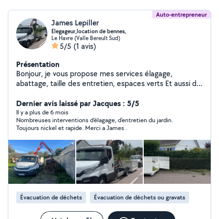
Auto-entrepreneur
James Lepiller
Elegageur,location de bennes,
Le Havre (Valle Bereult Sud)
5/5
(1 avis)
Présentation
Bonjour, je vous propose mes services élagage,
abattage, taille des entretien, espaces verts Et aussi de
la location de bennes pour l'évacuation de déchets,
gravats déchets verts, déchets en tout genre et
Dernier avis laissé par Jacques : 5/5
chargement avec Camion Grue, possible et démolition
Il y a plus de 6 mois
Nombreuses interventions d'élagage, d'entretien du jardin.
éventuellement. Devis gratuit, disponible tout les jours
Toujours nickel et rapide. Merci a James .
sauf le dimanche
Évacuation de déchets
Évacuation de déchets ou gravats