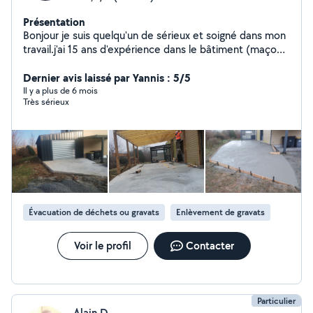
Présentation
Bonjour je suis quelqu'un de sérieux et soigné dans mon
travail.j'ai 15 ans d'expérience dans le bâtiment (maçon
carreleur). je peux aussi intervenir pour des travaux de
toiture, plomberie, montage de meubles, peinture,
Dernier avis laissé par Yannis : 5/5
placoplâtre , étanchéité, terrasse.
Il y a plus de 6 mois
Très sérieux
Évacuation de déchets ou gravats
Enlèvement de gravats
Voir le profil
Contacter
Particulier
Alain D