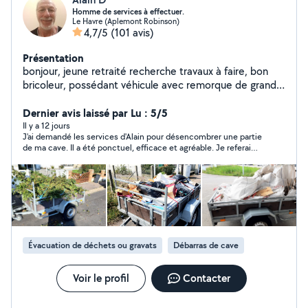
Homme de services à effectuer.
Le Havre (Aplemont Robinson)
4,7/5
(101 avis)
Présentation
bonjour, jeune retraité recherche travaux à faire, bon
bricoleur, possédant véhicule avec remorque de grande
taille. Je vous propose mes services suivant vos besoins.
Dernier avis laissé par Lu : 5/5
Il y a 12 jours
J'ai demandé les services d'Alain pour désencombrer une partie
de ma cave. Il a été ponctuel, efficace et agréable. Je referai
appel à lui sans problèmes si besoin.
Évacuation de déchets ou gravats
Débarras de cave
Voir le profil
Contacter