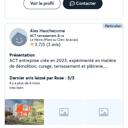
Voir le profil
Contacter
Particulier
Alex Hauchecorne
ACT terrassement & co
Le Havre (Mare au Clerc Acacias)
3,7/5
(3 avis)
Présentation
ACT entreprise crée en 2023, expérimenté en matière
de démolition, curage, terrassement et plâtrerie,
disponible pour tous types de chantier, travail sérieux et
rapide. Possibilité d'intervenir très rapidement.
Dernier avis laissé par Rose : 5/5
Il y a plus de 6 mois
très bien.