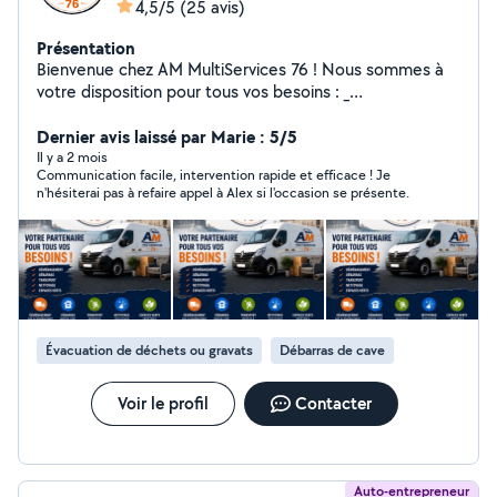
4,5/5
(25 avis)
Présentation
Bienvenue chez AM MultiServices 76 ! Nous sommes à
votre disposition pour tous vos besoins : _
Déménagement / aide au déménagement aide au
chargement et déchargerment, Transport de meubles
Dernier avis laissé par Marie : 5/5
colis ect ..., Débarras de maisons, caves, greniers,
Il y a 2 mois
Communication facile, intervention rapide et efficace ! Je
garages et jardins, Nettoyage intérieur et extérieur,
n'hésiterai pas à refaire appel à Alex si l'occasion se présente.
espaces verts , Le Havre et alentours (76) Contactez-
nous dès aujourd'hui pour un devis gratuit !
Évacuation de déchets ou gravats
Débarras de cave
Voir le profil
Contacter
Auto-entrepreneur