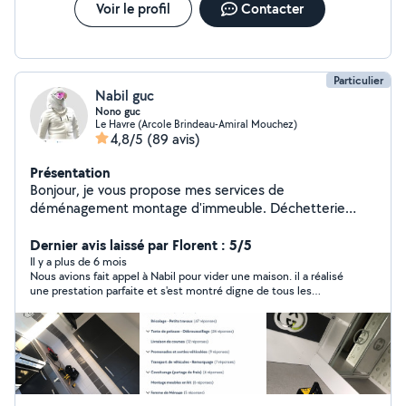
Voir le profil
Contacter
Particulier
Nabil guc
Nono guc
Le Havre (Arcole Brindeau-Amiral Mouchez)
4,8/5
(89 avis)
Présentation
Bonjour, je vous propose mes services de
déménagement montage d'immeuble. Déchetterie
avec des bons prix. Hésitez pas à me contacter.
Dernier avis laissé par Florent : 5/5
Il y a plus de 6 mois
Nous avions fait appel à Nabil pour vider une maison. il a réalisé
une prestation parfaite et s'est montré digne de tous les
commentaires élogieux lus sur son profil. Il est extrêmement
organisé, d'une agréable politesse et très investi. je ferai appel
à nouveau à lui sans hésiter. je le recommande vivement