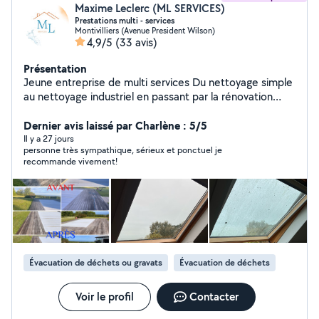
Maxime Leclerc (ML SERVICES)
Prestations multi - services
Montivilliers (Avenue President Wilson)
4,9/5
(33 avis)
Présentation
Jeune entreprise de multi services Du nettoyage simple
au nettoyage industriel en passant par la rénovation
d'appartements, aide aux déménagements ,
enlèvement de gravats etc ..
Dernier avis laissé par Charlène : 5/5
Il y a 27 jours
personne très sympathique, sérieux et ponctuel je
recommande vivement!
Évacuation de déchets ou gravats
Évacuation de déchets
Voir le profil
Contacter