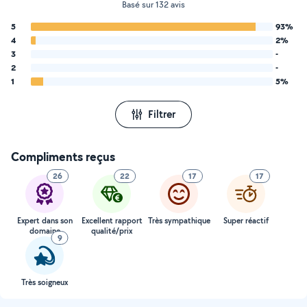
Basé sur 132 avis
5
93%
4
2%
3
-
2
-
1
5%
Filtrer
Compliments reçus
26
22
17
17
Expert dans son
Excellent rapport
Très sympathique
Super réactif
domaine
qualité/prix
9
Très soigneux