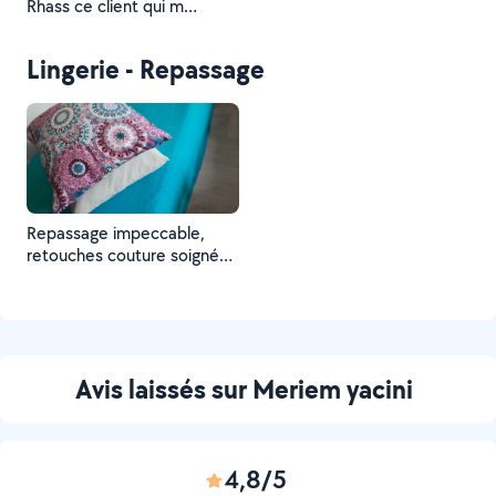
Rhass ce client qui m
accusé d avoir bâclé mon
travail sur ces vêtements !!!
Lingerie - Repassage
Repassage impeccable,
retouches couture soignée
prestation rapide et très
satisfaisante .
Avis laissés sur Meriem yacini
4,8/5