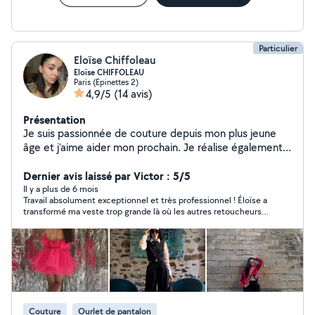
Particulier
Eloïse Chiffoleau
Eloïse CHIFFOLEAU
Paris (Epinettes 2)
4,9/5
(14 avis)
Présentation
Je suis passionnée de couture depuis mon plus jeune
âge et j'aime aider mon prochain. Je réalise également
des fiches techniques pour des projets plus développés
comme de futures marques qui souhaitent faire
Dernier avis laissé par Victor : 5/5
développer leurs produits en usine. Je fais également
Il y a plus de 6 mois
Travail absolument exceptionnel et très professionnel ! Éloïse a
du montage vidéo à mes heures perdues. Je suis
transformé ma veste trop grande là où les autres retoucheurs
agréable et m'adapte facilement aux situations !
ont refusé : retouches parfaites (manches, dos, hanches),
boutons et rivets peints en ivoire, étiquettes retirées, finitions
impeccables. Résultat : une pièce unique et élégante. Manteau
noir et polo repris avec le même soin. Pro, rigoureuse, honnête,
je la recommande pour retouches ou projets complexes ! Merci
Éloïse !
Couture
Ourlet de pantalon