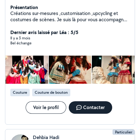
Présentation
Créations sur-mesures ,customisation ,upcycling et
costumes de scènes. Je suis là pour vous accompagner
dans vos projets. Mon savoir-faire sera un atout pour les
mener à la réussite.
Dernier avis laissé par Léa : 5/5
Il y a 3 mois
Bel échange
Couture
Couture de bouton
Voir le profil
Contacter
Particulier
Dehbia Hadi