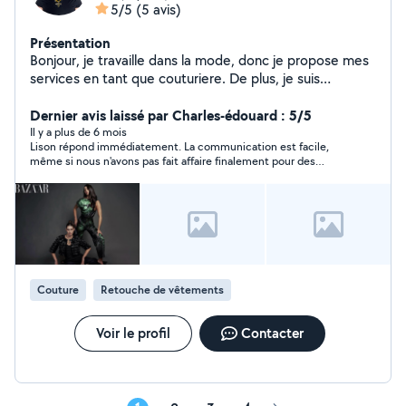
5/5
(5 avis)
Présentation
Bonjour, je travaille dans la mode, donc je propose mes
services en tant que couturiere. De plus, je suis
également diplomée BAFA et ai déjà fait des gardes
d'enfants. J'adore les animaux et c'est un plaisir pour moi
Dernier avis laissé par Charles-édouard : 5/5
d'en garder. Je reste disponible
Il y a plus de 6 mois
Lison répond immédiatement. La communication est facile,
même si nous n'avons pas fait affaire finalement pour des
questions techniques.
Couture
Retouche de vêtements
Voir le profil
Contacter