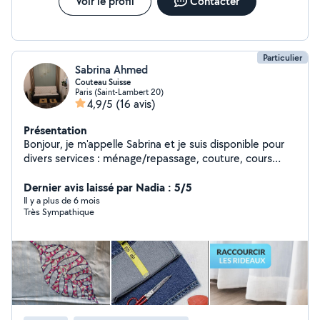
Voir le profil
Contacter
Particulier
Sabrina Ahmed
Couteau Suisse
Paris (Saint-Lambert 20)
4,9/5
(16 avis)
Présentation
Bonjour, je m'appelle Sabrina et je suis disponible pour
divers services : ménage/repassage, couture, cours
d'anglais/français, aide au devoir, gardes d'animaux, etc
Je suis ponctuelle, responsable et appliquée. Mon
Dernier avis laissé par Nadia : 5/5
travail est toujours soigné et je mets un point d'honneur
Il y a plus de 6 mois
Très Sympathique
à ce que tout le monde soit satisfait. N'hésitez pas à
me contacter pour plus d'informations me concernant.