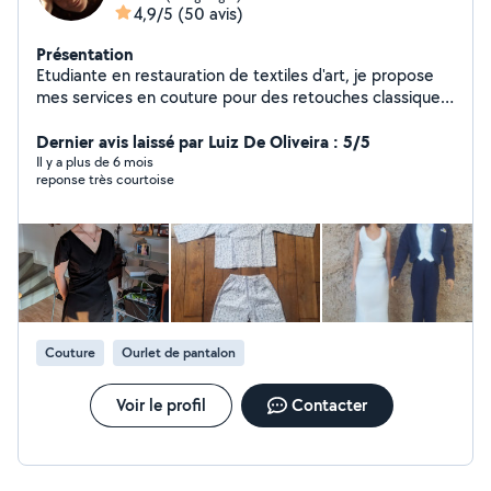
4,9/5
(50 avis)
Présentation
Etudiante en restauration de textiles d'art, je propose
mes services en couture pour des retouches classique
ou des travaux plus complexes de restauration. Je
donne également des cours de couture et broderie aux
Dernier avis laissé par Luiz De Oliveira : 5/5
novices et intermédiaires
Il y a plus de 6 mois
reponse très courtoise
Couture
Ourlet de pantalon
Voir le profil
Contacter