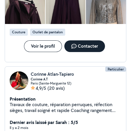
recommandons et gardons son contact !
Couture
Ourlet de pantalon
Voir le profil
Contacter
Particulier
Corinne Atlan-Tapiero
Corinne A.T
Paris (Sainte-Marguerite 12)
4,9/5
(20 avis)
Présentation
Travaux de couture, réparation perruques, réfection
sièges, travail soigné et rapide Coaching rangement
cours français maths, correction écrits, préparation aux
examens oraux Cours français langue étrangère FLE
Dernier avis laissé par Sarah : 5/5
préparation à l'examen naturalisation
Il y a 2 mois