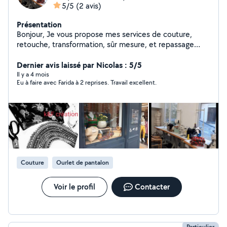
5/5
(2 avis)
Présentation
Bonjour, Je vous propose mes services de couture,
retouche, transformation, sûr mesure, et repassage
pour tous types de vêtements. Je travaille avec soin,
précision et je m'adapte à vos besoins : ourlets,
Dernier avis laissé par Nicolas : 5/5
ajustement, réparation, reprise de taille, etc .... Travaille
Il y a 4 mois
Eu à faire avec Farida à 2 reprises. Travail excellent.
rapide et soigné, possibilité d'intervention urgente.
Tarifs accessibles selon la demande. N'HÉSITEZ PAS à
me contacter pour vos vêtements à vous aider !
Couture
Ourlet de pantalon
Voir le profil
Contacter
Particulier