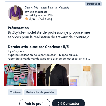
Particulier
Jean-Philippe Ebelle-Kouoh
Styliste-modéliste
Paris (Clignancourt 20)
4,8/5
(54 avis)
Présentation
Bjr,Styliste-modéliste de profession,je propose mes
services pour la réalisation de travaux de couture,du
plus simple,à la réalisation de vêtements selon votre
l'envie.Je dispense egalement des cours de couture et
Dernier avis laissé par Charlene : 5/5
de modélisme adaptés à tous niveaux.
Il y a 15 jours
Superbe réalisation de la part de Jean-Philippe qui a su
répondre à ma demande avec une grande délicatesse, un vrai
professionnalisme sans parler de la disponibilité et rapidité.
Merci Jean-Philippe pour vos bons services.
Couture
Retouche de pantalon
Voir le profil
Contacter