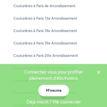
Couturières à Paris 4e Arrondissement
Couturières à Paris 15e Arrondissement
Couturières à Paris 18e Arrondissement
Couturières à Paris 19e Arrondissement
Couturières à Paris 20e Arrondissement
Couturières à Paris 16e Arrondissement
Connectez-vous pour profiter
pleinement d'AlloVoisins
Couturières à Paris 11e Arrondissement
M'inscrire
Couturières à Paris 13e Arrondissement
Carte
Déjà inscrit ? Me connecter
Couturières à Paris 17e Arrondissement