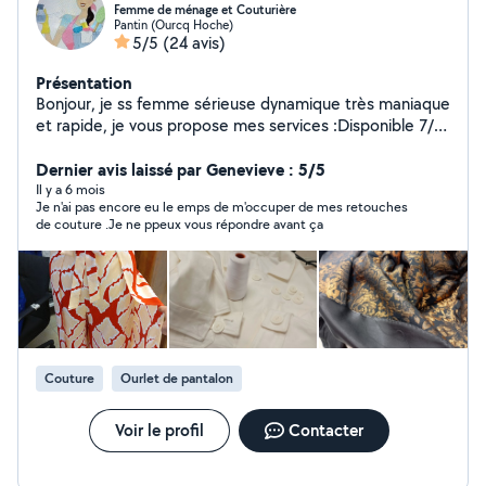
Femme de ménage et Couturière
Pantin (Ourcq Hoche)
5/5
(24 avis)
Présentation
Bonjour, je ss femme sérieuse dynamique très maniaque
et rapide, je vous propose mes services :Disponible 7/7
Ménage a domicile : ( ménage classique et grand
ménage),Rangement, couturier repassage,Ménage
Dernier avis laissé par Genevieve : 5/5
Airbnb, Garde enfants
Il y a 6 mois
Je n'ai pas encore eu le emps de m'occuper de mes retouches
de couture .Je ne ppeux vous répondre avant ça
Couture
Ourlet de pantalon
Voir le profil
Contacter