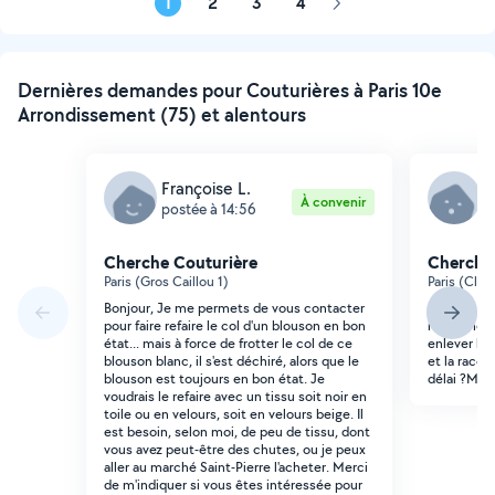
1
2
3
4
Page
suivante
Dernières demandes pour Couturières à Paris 10e
Arrondissement (75) et alentours
Françoise L.
S
À convenir
postée à 14:56
p
Cherche Couturière
Cherche
Paris (Gros Caillou 1)
Paris (Clig
Bonjour, Je me permets de vous contacter
Bonjour, es
pour faire refaire le col d'un blouson en bon
retouches s
état... mais à force de frotter le col de ce
enlever les
blouson blanc, il s'est déchiré, alors que le
et la raccou
blouson est toujours en bon état. Je
délai ?Merc
voudrais le refaire avec un tissu soit noir en
toile ou en velours, soit en velours beige. Il
est besoin, selon moi, de peu de tissu, dont
vous avez peut-être des chutes, ou je peux
aller au marché Saint-Pierre l'acheter. Merci
de m'indiquer si vous êtes intéressée pour