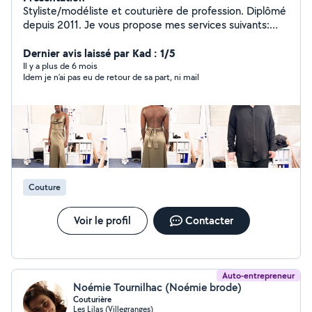
Styliste/modéliste et couturière de profession. Diplômé
depuis 2011. Je vous propose mes services suivants:
Création sur mesure, Création de patron, Upcycling et
Retouche. INSTAGRAM : ateliercocodeparis
Dernier avis laissé par Kad : 1/5
Il y a plus de 6 mois
Idem je n’ai pas eu de retour de sa part, ni mail
Couture
Voir le profil
Contacter
Auto-entrepreneur
Noémie Tournilhac (Noémie brode)
Couturière
Les Lilas (Villegranges)