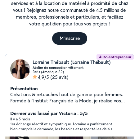
services et à la location de matériel à proximité de chez
vous ! Rejoignez notre communauté de 4,5 millions de
membres, professionnels et particuliers, et facilitez
votre quotidien pour tous vos projets !
M'inscrire
Auto-entrepreneur
Lorraine Thébault (Lorraine Thébault)
Atelier de conception vêtement
Paris (Amerique 22)
4,9/5
(25 avis)
Présentation
Créations & retouches haut de gamme pour femmes.
Formée à l'Institut Français de la Mode, je réalise vos
pièces sur mesure ou modernise vos vêtements avec
soin et un savoir-faire reconnu. 1er échange gratuit.
Dernier avis laissé par Victoria : 5/5
Il y a 3 mois
1er échange réactif et sympathique. Lorraine a parfaitement
bien compris la demande, les besoins et respecté les délais
très courts que nous avions. Prix très corrects pour un travail
soigné. Un grand merci pour cette prestation. Nous vous la