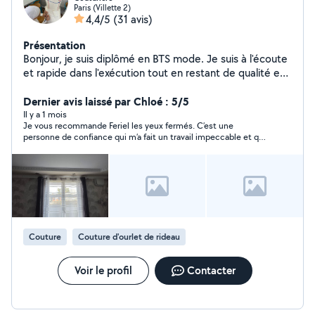
Paris (Villette 2)
4,4/5
(31 avis)
Présentation
Bonjour, je suis diplômé en BTS mode. Je suis à l'écoute
et rapide dans l'exécution tout en restant de qualité et
en proposant des déplacements à domicile sans coût
supplémentaires. N'hésitez pas à me demander les
Dernier avis laissé par Chloé : 5/5
choses avec précisions.
Il y a 1 mois
Je vous recommande Feriel les yeux fermés. C’est une
personne de confiance qui m’a fait un travail impeccable et qui
a été extrêmement réactive ! N’hésitez pas à la contacter pour
tous vos besoins de couture! Encore merci Feriel!
Couture
Couture d'ourlet de rideau
Voir le profil
Contacter