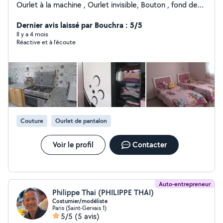
Ourlet à la machine , Ourlet invisible, Bouton , fond de
poche , autres réparations... Garde d'enfant :
Babbysitter depuis 6 ans Disponible pour faire les
Dernier avis laissé par Bouchra : 5/5
Sorties d'école & Crèche et garder les enfants jusqu'au
Il y a 4 mois
Réactive et à l’écoute
retour des parents, Responsable, Souriante et
Attentionnée. N'hésitez pas à me contacter ; Merciiii.
Couture
Ourlet de pantalon
Voir le profil
Contacter
Auto-entrepreneur
Philippe Thai (PHILIPPE THAI)
Costumier/modéliste
Paris (Saint-Gervais 1)
5/5
(5 avis)