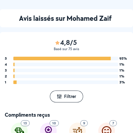
Avis laissés sur Mohamed Zaif
4,8/5
Basé sur 75 avis
5
93%
4
1%
3
1%
2
1%
1
3%
Filtrer
Compliments reçus
13
10
9
7