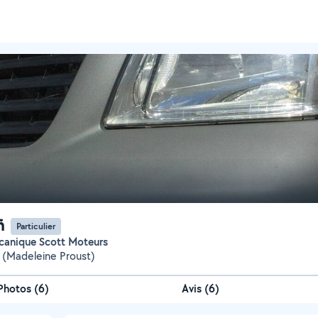
ñ
Particulier
écanique Scott Moteurs
 (Madeleine Proust)
Photos
(
6
)
Avis (6)