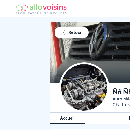
Retour
Ññ Ñ
Auto M
Chartres
Accueil