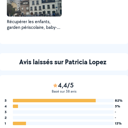
Récupérer les enfants,
garden périscolaire, baby-
siting
Avis laissés sur Patricia Lopez
4,4/5
Basé sur 38 avis
5
82%
4
5%
3
-
2
-
1
13%