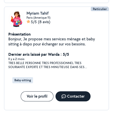
Particulier
Myriam Tahif
Paris (Amerique 11)
5/5
(8 avis)
Présentation
Bonjour, Je propose mes services ménage et baby
sitting à dispo pour échanger sur vos besoins.
Dernier avis laissé par Warda : 5/5
Il y a 2 mois
TRES BELLE PERSONNE TRES PROFESSIONNEL TRES
SOURIANTE EXPERTE ET TRES MINUTIEUSE DANS SES
TACHES ELLE CONNAIS TOUTES LES ASTUCES POUR
NETTOYER ET RENDRE LA MAISON NICKEL VRAIMENT JE SUIS
HEUREUSE D AVOIR TROUVER MYRIAM MASHALLAH DES
Baby-sitting
DOIGTS DE FEE PERSONNE DE CONFIANCE JE LA LAISSE
CHEZ MOI ELLE TRAVAIL DE BONNE FOIS TARIF CORRECT ! JE
RECOMMANDE ET DAILLEUR UNE FOIS VOIR DEUX FOIS PAR
SEMAINE ELLE CHEZ MOI ♥️🥰C EST UN PLAISIR MEME POUR
Voir le profil
Contacter
LES EVENEMENTS ELLES EST AU TAQUET !! BRAVO BELLE
TROUVAILLE !! ENCORE MERCI POUR TON AIDE MYRIAM UNE
VRAI FEE DU LOGIS ET ELLE ME DONNE MEME LE COURAGE
POUR MAINTENIR LA MAISON PROPRE ! MERCI MERCI !