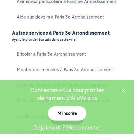
Animateur périscolaire à Paris 3e Arrondissement
Aide aux devoirs à Paris 3e Arrondissement
Autres services à Paris 3e Arrondissement
Ayant le plus de résultats dans cette ville
Bricoler à Paris 3e Arrondissement
Monter des meubles à Paris 3e Arrondissement
Poser du parquet à Paris 3e Arrondissement
Connectez-vous pour profiter
pleinement d'AlloVoisins
Poser du carrelage à Paris 3e Arrondissement
M'inscrire
Souder à Paris 3e Arrondissement
Carte
Déjà inscrit ? Me connecter
Entretien réparation chaudière à Paris 3e