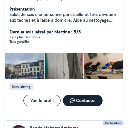
Présentation
Salut, Je suis une personne ponctuelle et très dévouée
aux tâches et à l'aide à domicile. Aide au nettoyage,
ménage au repassage et aussi préparation de repas. J'ai
de l'expérience dans les soins à domicile et le nettoyage
Dernier avis laissé par Martine : 5/5
de locations Airbnb, services pour lesquels je suis très
Il y a plus de 6 mois
Très gentille
fiable. Je suis nounou et baby-sitter de nuit. Veuillez
consulter mes références. Merci pour votre retour.
Baby-sitting
Voir le profil
Contacter
Particulier
Badria Mohamed mhoma