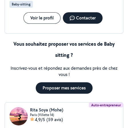
bientôt ! Elsa #Garde d'enfants #visite d'animaux
Baby-sitting
Voir le profil
Contacter
Vous souhaitez proposer vos services de Baby
sitting ?
Inscrivez-vous et répondez aux demandes près de chez
vous !
Proposer mes services
Auto-entrepreneur
Rita Soya (Mohe)
Paris (Villette 14)
4,9/5
(59 avis)