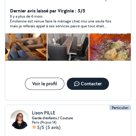
répondre. Bonne Nounou et ménagère, je suis
disponible immédiatement. N'hésitez pas à revenir vers
Dernier avis laissé par Virginie : 5/5
moi.
Il y a plus de 6 mois
Émilienne est venue faire le ménage chez moi une seule fois
mais je referais appel à ses services parce que tout était
parfait. Émilienne est appliquée, soigneuse, compétente et
tres agréable. Je recommande vivement !
Voir le profil
Contacter
Particulier
Lison PILLE
Garde d’enfants / Couture
Paris (Picpus 14)
5/5
(5 avis)