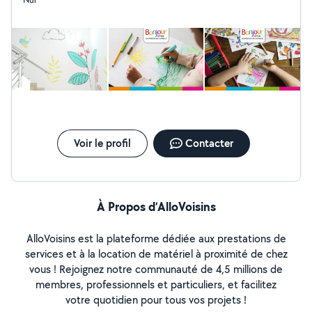
à me contacter pour plus d'informations Merci d'avance
Voir le profil
Contacter
À Propos d’AlloVoisins
AlloVoisins est la plateforme dédiée aux prestations de
services et à la location de matériel à proximité de chez
vous ! Rejoignez notre communauté de 4,5 millions de
membres, professionnels et particuliers, et facilitez
votre quotidien pour tous vos projets !