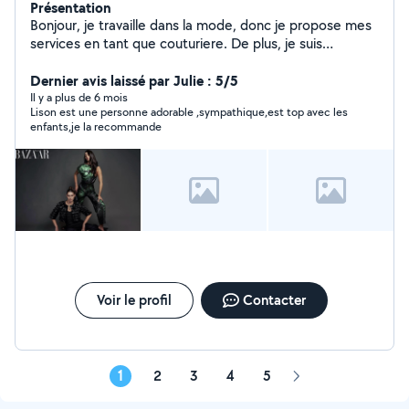
Présentation
Bonjour, je travaille dans la mode, donc je propose mes
services en tant que couturiere. De plus, je suis
également diplomée BAFA et ai déjà fait des gardes
d'enfants. J'adore les animaux et c'est un plaisir pour moi
Dernier avis laissé par Julie : 5/5
d'en garder. Je reste disponible
Il y a plus de 6 mois
Lison est une personne adorable ,sympathique,est top avec les
enfants,je la recommande
Voir le profil
Contacter
1
2
3
4
5
Page
suivante