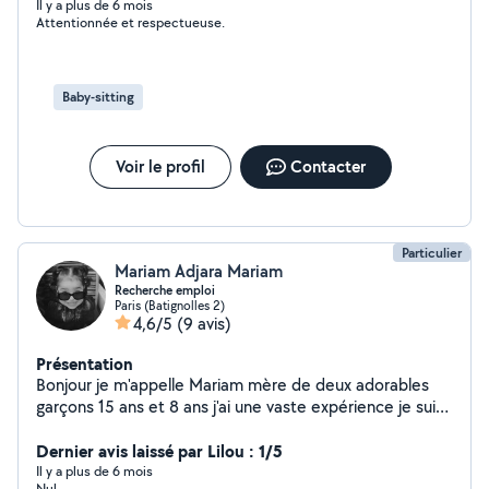
Il y a plus de 6 mois
Attentionnée et respectueuse.
Baby-sitting
Voir le profil
Contacter
Particulier
Mariam Adjara Mariam
Recherche emploi
Paris (Batignolles 2)
4,6/5
(9 avis)
Présentation
Bonjour je m'appelle Mariam mère de deux adorables
garçons 15 ans et 8 ans j'ai une vaste expérience je suis
passionné par le bien-être des enfants je suis ponctuel
responsable attentionné joyeux patiente propre et
Dernier avis laissé par Lilou : 1/5
douce j'ai le don de faire sourire les enfants n hésite pas
Il y a plus de 6 mois
Nul