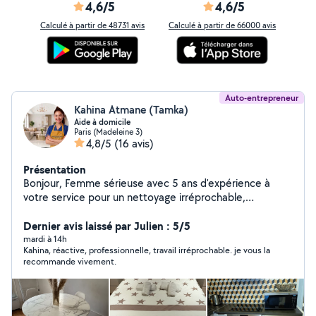
4,6/5
4,6/5
Calculé à partir de 48731 avis
Calculé à partir de 66000 avis
Auto-entrepreneur
Kahina Atmane (Tamka)
Aide à domicile
Paris (Madeleine 3)
4,8/5
(16 avis)
Présentation
Bonjour, Femme sérieuse avec 5 ans d'expérience à
votre service pour un nettoyage irréprochable,
minutieux et discret. Maîtrisant parfaitement l'entretien
de chaque surface, je vous garantis un foyer soigné avec
Dernier avis laissé par Julien : 5/5
rigueur et cœur Savoir-faire , Discrétion, Travail soigné .
mardi à 14h
Kahina, réactive, professionnelle, travail irréprochable. je vous la
Références disponibles Bien Cordialement, Kahina
recommande vivement.