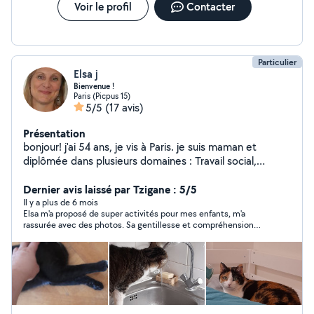
Voir le profil
Contacter
Particulier
Elsa j
Bienvenue !
Paris (Picpus 15)
5/5
(17 avis)
Présentation
bonjour! j'ai 54 ans, je vis à Paris. je suis maman et
diplômée dans plusieurs domaines : Travail social,
animation (BAFA) et 10 ans d'animation l'été, j'ai donc de
l'expérience avec les enfants ; Gardes d'enfants
Dernier avis laissé par Tzigane : 5/5
régulières ou occasionnelles avec plaisir ! À titre
Il y a plus de 6 mois
Elsa m'a proposé de super activités pour mes enfants, m'a
personnel j'aime beaucoup les animaux, j'ai un chat; Je
rassurée avec des photos. Sa gentillesse et compréhension
suis disponible uniquement pour visiter votre animal, car
m'ont séduites, elle m'a donné pleins de chouettes conseils,
notre Miss a du mal à partager son espace ;-) Je suis
merci Elsa et à bientôt!
non-fumeuse, brevet de secourisme passé tous les 5
ans, formation DAE. Attention :Je ne suis plus abonnée
premier, je ne peux donc pas vous répondre si vous
l'êtes ! Je suis à votre disposition pour toute question, à