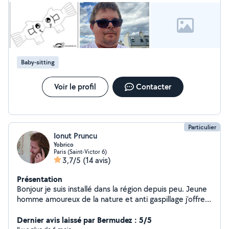
Baby-sitting
Voir le profil
Contacter
Particulier
Ionut Pruncu
Yobrico
Paris (Saint-Victor 6)
3,7/5
(14 avis)
Présentation
Bonjour je suis installé dans la région depuis peu. Jeune
homme amoureux de la nature et anti gaspillage j'offre
mes services de travaux en tout genre ainsi que de la
restauration de divers objets. N'hésitez pas à me
Dernier avis laissé par Bermudez : 5/5