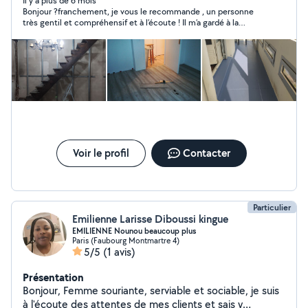
contacter pour qu'ensemble nous donnons vie a vos
Il y a plus de 6 mois
Bonjour ?franchement, je vous le recommande , un personne
souhaits!
très gentil et compréhensif et à l’écoute ! Il m’a gardé à la
dernière minute mon fils de deux ans (américain bully) pendant
deux jours, j’ai eux des nouvelles des vidéo et des photos ?il a
était super gentil et doux avec mon Bébé . Merci encore pour
ton intervention et j’espère à la prochaine intervention pour les
travaux à mon domicile ?
Voir le profil
Contacter
Particulier
Emilienne Larisse Diboussi kingue
EMILIENNE Nounou beaucoup plus
Paris (Faubourg Montmartre 4)
5/5
(1 avis)
Présentation
Bonjour, Femme souriante, serviable et sociable, je suis
à l'écoute des attentes de mes clients et sais y