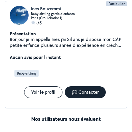
Particulier
Ines Bouzemmi
Baby sittiing garde d enfants
Paris (Croulebarbe 1)
-/5
Présentation
Bonjour je m appelle Inès j'ai 24 ans je dispose mon CAP
petite enfance plusieurs année d expérience en crèche
je souhaite trouve quelques offre dans mon domaine
c'est a dire la garde d enfant je vous remercie et a
Aucun avis pour l'instant
bientôt
Baby-sitting
Voir le profil
Contacter
Nos utilisateurs nous évaluent