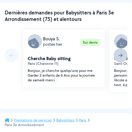
Dernières demandes pour Babysitters à Paris 3e
Arrondissement (75) et alentours
Bouya S.
C
Sur devis
postée hier
p
Cherche Baby sitting
Cherche 
Paris (Charonne 11)
Saint-Ouen
Bonjour, je cherche quelqu'une pour me
Bonjour, J'
Garder 2 enfants de 6 Ans pour la journée
personne p
de samedi merci .
l'école et 
tout. à par
Prestations de services
Babysitters
Paris
Paris 3e Arrondissement