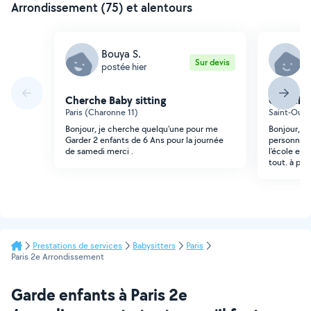
Arrondissement (75) et alentours
Bouya S.
C
Sur devis
postée hier
p
Cherche Baby sitting
Cherche 
Paris (Charonne 11)
Saint-Ouen
Bonjour, je cherche quelqu'une pour me
Bonjour, J'
Garder 2 enfants de 6 Ans pour la journée
personne p
de samedi merci .
l'école et 
tout. à par
Prestations de services
Babysitters
Paris
Paris 2e Arrondissement
Garde enfants à Paris 2e