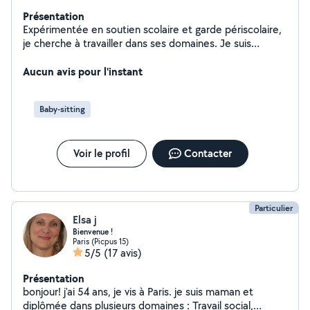
Présentation
Expérimentée en soutien scolaire et garde périscolaire,
je cherche à travailler dans ses domaines. Je suis
ancienne étudiante. J'ai un véhicule et peux me
déplacer à 15 km de chez moi.
Aucun avis pour l'instant
Baby-sitting
Voir le profil
Contacter
Particulier
Elsa j
Bienvenue !
Paris (Picpus 15)
5/5
(17 avis)
Présentation
bonjour! j'ai 54 ans, je vis à Paris. je suis maman et
diplômée dans plusieurs domaines : Travail social,