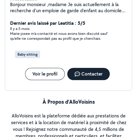
Bonjour monsieur ,madame Je suis actuellement à la
recherche d'un emploie de garde d'enfant au domicile
des parents. Un femme attentive et ponctuelle au
travail et qui adore garder les nourrissons et leur faire à
Dernier avis laissé par Leatitia : 5/5
manger. Je suis disponible de suite pour un entretien
Il y a 5 mois
Marie-josee m'a contacté et nous avons bien discuté sauf
téléphonique et avoir de plus renseignements.
qu'elle ne correspondait pas au profil que je cherchais.
Cordialement
Baby-sitting
Voir le profil
Contacter
À Propos d’AlloVoisins
AlloVoisins est la plateforme dédiée aux prestations de
services et à la location de matériel à proximité de chez
vous ! Rejoignez notre communauté de 4,5 millions de
membres, professionnels et particuliers, et facilitez