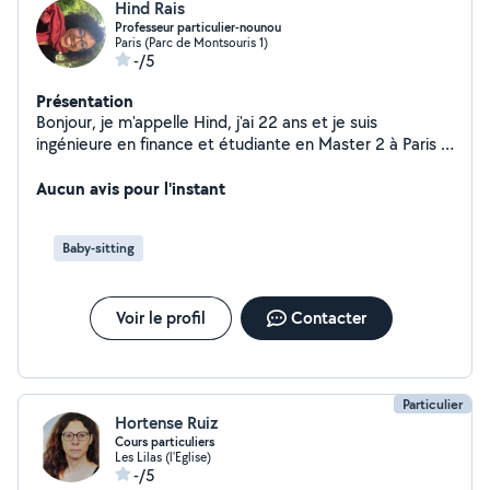
Hind Rais
Professeur particulier-nounou
Paris (Parc de Montsouris 1)
-/5
Présentation
Bonjour, je m'appelle Hind, j'ai 22 ans et je suis
ingénieure en finance et étudiante en Master 2 à Paris 1
panthéon-Sorbonne. Avec plus de 3 ans d'expérience en
babysitting et comme prof particulier en plusieurs
Aucun avis pour l'instant
matières(Français, Anglais, Informatique,
Mathématiques, Physiques,...) J'adore partager du
Baby-sitting
temps avec les enfants à travers des jeux, activités
créatives et aide aux devoirs. Responsable, patiente et
dynamique, je sais créer un cadre sécurisant et
Voir le profil
Contacter
bienveillant. Disponible en semaine et le week-end, je
serais ravie de m'occuper de vos enfants !
Particulier
Hortense Ruiz
Cours particuliers
Les Lilas (l'Eglise)
-/5