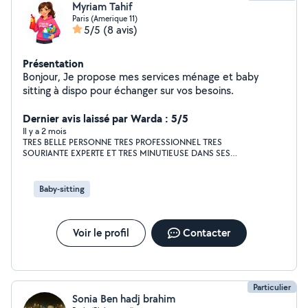
Myriam Tahif
Paris (Amerique 11)
5/5
(8 avis)
Présentation
Bonjour, Je propose mes services ménage et baby
sitting à dispo pour échanger sur vos besoins.
Dernier avis laissé par Warda : 5/5
Il y a 2 mois
TRES BELLE PERSONNE TRES PROFESSIONNEL TRES
SOURIANTE EXPERTE ET TRES MINUTIEUSE DANS SES
TACHES ELLE CONNAIS TOUTES LES ASTUCES POUR
NETTOYER ET RENDRE LA MAISON NICKEL VRAIMENT JE SUIS
HEUREUSE D AVOIR TROUVER MYRIAM MASHALLAH DES
Baby-sitting
DOIGTS DE FEE PERSONNE DE CONFIANCE JE LA LAISSE
CHEZ MOI ELLE TRAVAIL DE BONNE FOIS TARIF CORRECT ! JE
RECOMMANDE ET DAILLEUR UNE FOIS VOIR DEUX FOIS PAR
SEMAINE ELLE CHEZ MOI ♥️🥰C EST UN PLAISIR MEME POUR
Voir le profil
Contacter
LES EVENEMENTS ELLES EST AU TAQUET !! BRAVO BELLE
TROUVAILLE !! ENCORE MERCI POUR TON AIDE MYRIAM UNE
VRAI FEE DU LOGIS ET ELLE ME DONNE MEME LE COURAGE
POUR MAINTENIR LA MAISON PROPRE ! MERCI MERCI !
Particulier
Sonia Ben hadj brahim