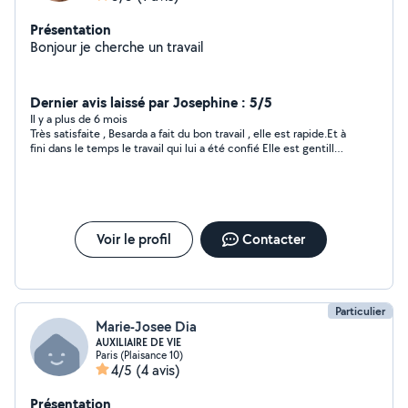
Présentation
Bonjour je cherche un travail
Dernier avis laissé par Josephine : 5/5
Il y a plus de 6 mois
Très satisfaite , Besarda a fait du bon travail , elle est rapide.Et à
fini dans le temps le travail qui lui a été confié Elle est gentille
je le recommande vivement . Je n'hésiterais pas à refaire appel
à nouveau à ses services
Voir le profil
Contacter
Particulier
Marie-Josee Dia
AUXILIAIRE DE VIE
Paris (Plaisance 10)
4/5
(4 avis)
Présentation