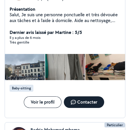
Présentation
Salut, Je suis une personne ponctuelle et très dévouée
aux tâches et à l'aide à domicile. Aide au nettoyage,
ménage au repassage et aussi préparation de repas. J'ai
de l'expérience dans les soins à domicile et le nettoyage
Dernier avis laissé par Martine : 5/5
de locations Airbnb, services pour lesquels je suis très
Il y a plus de 6 mois
Très gentille
fiable. Je suis nounou et baby-sitter de nuit. Veuillez
consulter mes références. Merci pour votre retour.
Baby-sitting
Voir le profil
Contacter
Particulier
Badria Mohamed mhoma