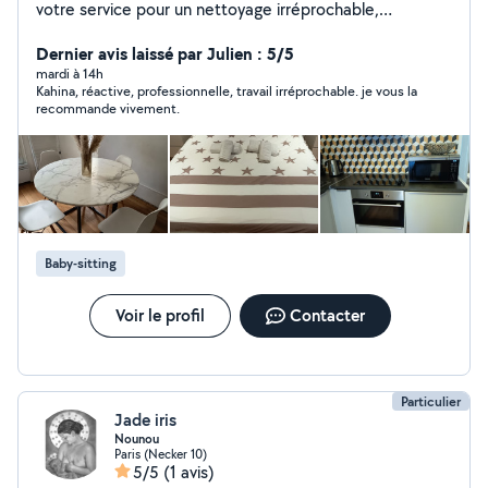
votre service pour un nettoyage irréprochable,
minutieux et discret. Maîtrisant parfaitement l'entretien
de chaque surface, je vous garantis un foyer soigné avec
Dernier avis laissé par Julien : 5/5
rigueur et cœur Savoir-faire , Discrétion, Travail soigné .
mardi à 14h
Kahina, réactive, professionnelle, travail irréprochable. je vous la
Références disponibles Bien Cordialement, Kahina
recommande vivement.
Baby-sitting
Voir le profil
Contacter
Particulier
Jade iris
Nounou
Paris (Necker 10)
5/5
(1 avis)