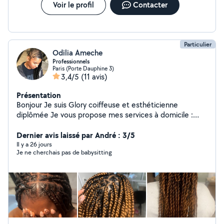
Voir le profil
Contacter
Particulier
Odilia Ameche
Professionnels
Paris (Porte Dauphine 3)
3,4/5
(11 avis)
Présentation
Bonjour Je suis Glory coiffeuse et esthéticienne
diplômée Je vous propose mes services à domicile :
Coiffures afro (tresses, vanilles, etc.) Coiffure tous
types de cheveux Manucure & pédicure Soins du visage
Dernier avis laissé par André : 3/5
Relooking & bien-être Menege Babysitting Je me
Il y a 26 jours
Je ne cherchais pas de babysitting
déplace partout Travail soigné Professionnalisme
Résultat garanti N'hésitez pas à me contacter en
message privé pour plus d'infos ou pour prendre rendez-
vous !