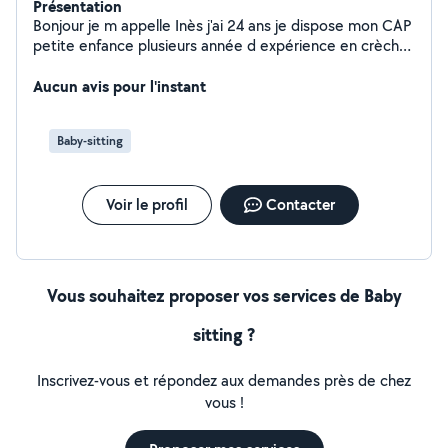
Présentation
Bonjour je m appelle Inès j'ai 24 ans je dispose mon CAP
petite enfance plusieurs année d expérience en crèche
je souhaite trouve quelques offre dans mon domaine
c'est a dire la garde d enfant je vous remercie et a
Aucun avis pour l'instant
bientôt
Baby-sitting
Voir le profil
Contacter
Vous souhaitez proposer vos services de Baby
sitting ?
Inscrivez-vous et répondez aux demandes près de chez
vous !