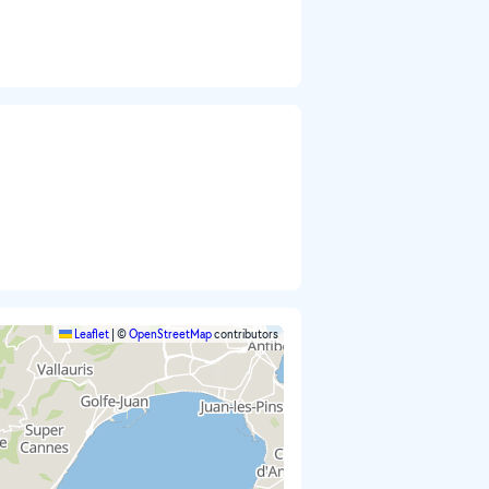
Leaflet
|
©
OpenStreetMap
contributors