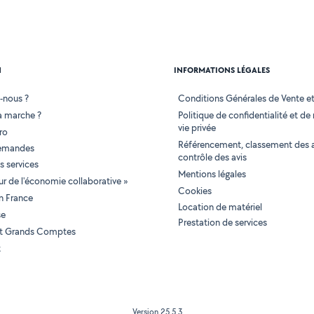
N
INFORMATIONS LÉGALES
-nous ?
Conditions Générales de Vente et 
 marche ?
Politique de confidentialité et de
vie privée
ro
Référencement, classement des 
demandes
contrôle des avis
 services
Mentions légales
tur de l'économie collaborative »
Cookies
en France
Location de matériel
se
Prestation de services
 et Grands Comptes
t
Version 25.5.3