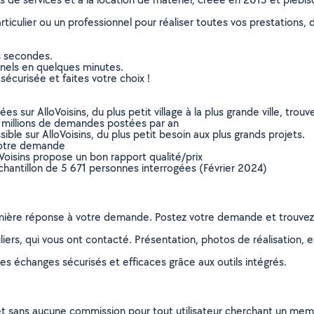
culier ou un professionnel pour réaliser toutes vos prestations, d
s secondes.
nnels en quelques minutes.
sécurisée et faites votre choix !
sur AlloVoisins, du plus petit village à la plus grande ville, tro
 millions de demandes postées par an
ible sur AlloVoisins, du plus petit besoin aux plus grands projets.
votre demande
oVoisins propose un bon rapport qualité/prix
chantillon de 5 671 personnes interrogées (Février 2024)
remière réponse à votre demande. Postez votre demande et trouve
ers, qui vous ont contacté. Présentation, photos de réalisation, exp
s échanges sécurisés et efficaces grâce aux outils intégrés.
et sans aucune commission pour tout utilisateur cherchant un membre