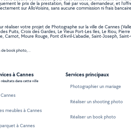
uement le prix de la prestation, fixé par vous, demandeur, et l’offr
rectement sur AlloVoisins, sans aucune commission ni frais bancaire
ur réaliser votre projet de Photographe sur la ville de Cannes (Val
ne des Puits, Croix des Gardes, Le Vieux Port-Les Iles, Le Riou, Pie
ule, Carnot, Moure Rouge, Pont d'Avril-L'abadie, Saint-Joseph, Sain
 de book photo, ..
rvices à Cannes
Services principaux
 résultats dans cette ville
Photographier un mariage
à Cannes
Réaliser un shooting photo
es meubles à Cannes
Réaliser un book photo
 parquet à Cannes