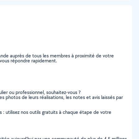
ande auprès de tous les membres à proximité de votre
de vous répondre rapidement.
lier ou professionnel, souhaitez-vous ?
s photos de leurs réalisations, les notes et avis laissés par
s : utilisez nos outils gratuits à chaque étape de votre
scitée aujourd’hui par une communauté de plus de 4,5 millions