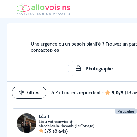
Une urgence ou un besoin planifié ? Trouvez un parti
contactez-les !
Filtres
5 Particuliers répondent
-
5,0/5
(18 av
Particulier
Léa T
Léa à votre service ☀️
Mandelieu-la-Napoule (Le Cottage)
5/5
(8 avis)