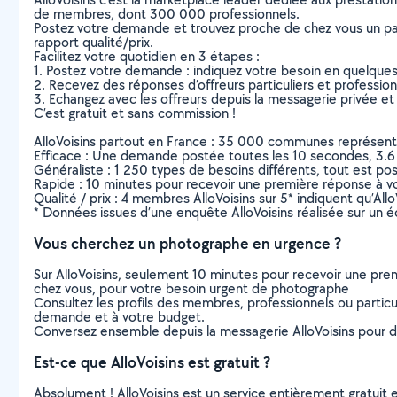
de membres, dont 300 000 professionnels.
Postez votre demande et trouvez proche de chez vous un parti
rapport qualité/prix.
Facilitez votre quotidien en 3 étapes :
1. Postez votre demande : indiquez votre besoin en quelque
2. Recevez des réponses d’offreurs particuliers et professio
3. Echangez avec les offreurs depuis la messagerie privée et 
C’est gratuit et sans commission !
AlloVoisins partout en France : 35 000 communes représentées 
Efficace : Une demande postée toutes les 10 secondes, 3.6
Généraliste : 1 250 types de besoins différents, tout est poss
Rapide : 10 minutes pour recevoir une première réponse à 
Qualité / prix : 4 membres AlloVoisins sur 5* indiquent qu’All
* Données issues d’une enquête AlloVoisins réalisée sur un é
Vous cherchez un photographe en urgence ?
Sur AlloVoisins, seulement 10 minutes pour recevoir une p
chez vous, pour votre besoin urgent de photographe
Consultez les profils des membres, professionnels ou particuli
demande et à votre budget.
Conversez ensemble depuis la messagerie AlloVoisins pour de
Est-ce que AlloVoisins est gratuit ?
Absolument ! AlloVoisins est un service entièrement gratuit 