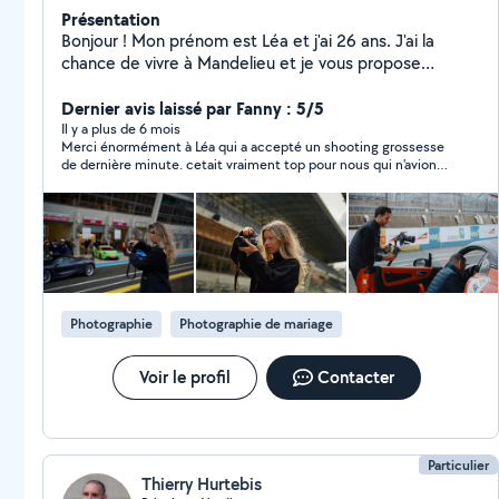
Présentation
Bonjour ! Mon prénom est Léa et j'ai 26 ans. J'ai la
chance de vivre à Mandelieu et je vous propose
différents services : ~ cours d'anglais pour enfants &
baby-sitting ~ aide au ménage & service de
Dernier avis laissé par Fanny : 5/5
conciergerie Du côté pro, mon conjoint et moi avons
Il y a plus de 6 mois
Merci énormément à Léa qui a accepté un shooting grossesse
une agence de communication, nous proposons des
de dernière minute. cetait vraiment top pour nous qui n'avions
prestations photos & vidéos (shooting pour
pas l'habitude des photos Léa est très douce et patiente. merci
événement pro ou perso, mariage, évent entreprise /
encore à elle pour les photos
montage vidéo format court ou long etc..), gestion des
réseaux sociaux (community management) et plus !
N'hésitez pas à nous contacter pour toutes vos
demandes en communication et marketing ! Au plaisir
de vous rencontrer et de vous aider ! Cordialement,
Photographie
Photographie de mariage
Léa
Voir le profil
Contacter
Particulier
Thierry Hurtebis