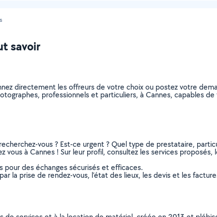
s
ut savoir
nnez directement les offreurs de votre choix ou postez votre dem
 photographes, professionnels et particuliers, à Cannes, capables 
recherchez-vous ? Est-ce urgent ? Quel type de prestataire, particu
 vous à Cannes ! Sur leur profil, consultez les services proposés, le
ns pour des échanges sécurisés et efficaces.
r la prise de rendez-vous, l’état des lieux, les devis et les facture
ns de services et à la location de matériel, créée en 2013 et plébi