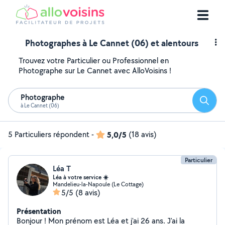
Photographes à Le Cannet (06) et alentours
Trouvez votre Particulier ou Professionnel en
Photographe sur Le Cannet avec AlloVoisins !
Photographe
Reche
à Le Cannet (06)
5 Particuliers répondent
-
5,0/5
(18 avis)
Particulier
Léa T
Léa à votre service ☀️
Mandelieu-la-Napoule (Le Cottage)
5/5
(8 avis)
Présentation
Bonjour ! Mon prénom est Léa et j'ai 26 ans. J'ai la