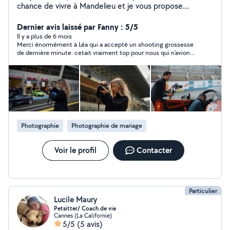
chance de vivre à Mandelieu et je vous propose
différents services : ~ cours d'anglais pour enfants &
baby-sitting ~ aide au ménage & service de conciergerie
Dernier avis laissé par Fanny : 5/5
Du côté pro, mon conjoint et moi avons une agence de
Il y a plus de 6 mois
Merci énormément à Léa qui a accepté un shooting grossesse
communication, nous proposons des prestations photos
de dernière minute. cetait vraiment top pour nous qui n'avions
& vidéos (shooting pour événement pro ou perso,
pas l'habitude des photos Léa est très douce et patiente. merci
mariage, évent entreprise / montage vidéo format court
encore à elle pour les photos
ou long etc..), gestion des réseaux sociaux (community
management) et plus ! N'hésitez pas à nous contacter
pour toutes vos demandes en communication et
marketing ! Au plaisir de vous rencontrer et de vous
aider ! Cordialement, Léa
Photographie
Photographie de mariage
Voir le profil
Contacter
Particulier
Lucile Maury
Petsitter/ Coach de vie
Cannes (La Californie)
5/5
(5 avis)