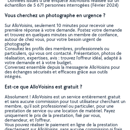
* Données issues d’une enquête AlloVoisins réalisée sur un
échantillon de 5 671 personnes interrogées (Février 2024)
Vous cherchez un photographe en urgence ?
Sur AlloVoisins, seulement 10 minutes pour recevoir une
première réponse à votre demande. Postez votre demande
et trouvez en quelques minutes un membre de confiance,
autour de chez vous, pour votre besoin urgent de
photographe
Consultez les profils des membres, professionnels ou
particuliers, qui vous ont contacté. Présentation, photos de
réalisation, expertises, avis : trouvez l'offreur idéal, adapté à
votre demande et à votre budget.
Conversez ensemble depuis la messagerie AlloVoisins pour
des échanges sécurisés et efficaces grâce aux outils
intégrés.
Est-ce que AlloVoisins est gratuit ?
Absolument ! AlloVoisins est un service entièrement gratuit
et sans aucune commission pour tout utilisateur cherchant un
membre, qu’il soit professionnel ou particulier, pour une
prestation de service ou une location de matériel. Payez
uniquement le prix de la prestation, fixé par vous,
demandeur, et l’offreur.
Vous pouvez réaliser le paiement en ligne de la prestation
directement sur AlloVoisins, sans aucune commission ni frais