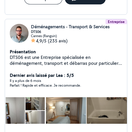
Entreprise
Déménagements - Transport & Services
DTS06
Cannes (Ranguin)
4,9/5
(235 avis)
Présentation
DTS06 est une Entreprise spécialisée en
déménagement, transport et débarras pour particuliers
& professionnels. Service rapide, matériel adapté et
équipe expérimentée. Devis gratuit et intervention sur
Dernier avis laissé par Lea : 5/5
mesure. Zones desservies : bassin cannois, Alpes-
Il y a plus de 6 mois
Parfait ! Rapide et efficace. Je recommande.
Maritimes région PACA et toute la France. Notre travail
est toujours réalisé avec bienveillance, respect et avec
le sourire. Mais aussi dans les règles de l'art et avec
toutes les autorisations nécessaires à savoir capacité
professionnelle de transport, licence de transport et
assurances. 06-62-02-17-71