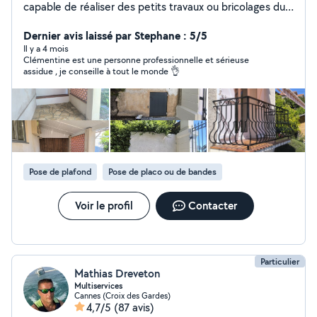
capable de réaliser des petits travaux ou bricolages du
quotidien : Montage de meubles en kit, peinture
intérieure ou extérieure, petits travaux de rénovation,
Dernier avis laissé par Stephane : 5/5
changement de joints de machine à laver, réparation
Il y a 4 mois
Clémentine est une personne professionnelle et sérieuse
petite robinetterie, ménages (états des lieux), etc... Je
assidue , je conseille à tout le monde 👌
peux également faire des plans d'aménagement
intérieur par logiciel.
Pose de plafond
Pose de placo ou de bandes
Voir le profil
Contacter
Particulier
Mathias Dreveton
Multiservices
Cannes (Croix des Gardes)
4,7/5
(87 avis)