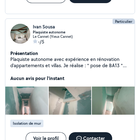
Particulier
Ivan Sousa
Plaquiste autonome
Le Cannet (Vieux Cannet)
-/5
Présentation
Plaquiste autonome avec expérience en rénovation
d'appartements et villas. Je réalise : * pose de BA13 *
cloisons et doublage * plafonds suspendus * isolation
Travail rapide, propre et sérieux. Disponible sur Cannes
Aucun avis pour l'instant
Isolation de mur
Voir le profil
Contacter