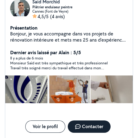
Said Morchid
Plâtrier enduiseur peintre
Cannes (Font de Veyre)
4,5/5
(4 avis)
Présentation
Bonjour, je vous accompagne dans vos projets de
rénovation intérieure et mets mes 25 ans d'expérience
dans le domaine à votre disposition..
Dernier avis laissé par Alain : 5/5
Il y a plus de 6 mois
Monsieur Saïd est très sympathique et très professionnel
Travail très soigné merci du travail effectué dans mon
appartement je vous rappellerai dès que j'ai besoin de
quelqu'un de compétent Alain
Voir le profil
Contacter