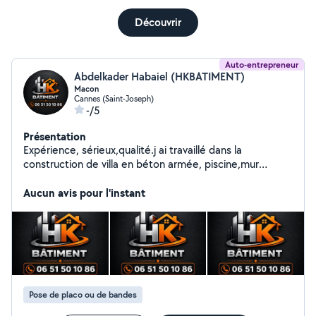
Découvrir
Auto-entrepreneur
Abdelkader Habaiel (HKBATIMENT)
Macon
Cannes (Saint-Joseph)
-/5
Présentation
Expérience, sérieux,qualité.j ai travaillé dans la
construction de villa en béton armée, piscine,mur
soutainement,durant 32ans dans la même
entreprise.sollicite moi vous ne regretterai pas .a
Aucun avis pour l'instant
bientôt
Pose de placo ou de bandes