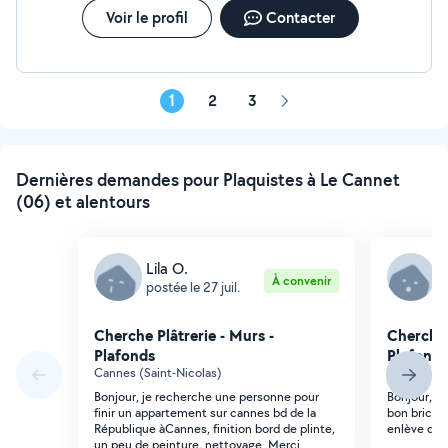
Voir le profil
Contacter
1
2
3
Page
suivante
Dernières demandes pour Plaquistes à Le Cannet
(06) et alentours
Lila O.
S
À convenir
postée le 27 juil.
p
Cherche Plâtrerie - Murs -
Cherche 
Plafonds
Plafonds
Cannes (Saint-Nicolas)
Cannes (Pi
Bonjour, je recherche une personne pour
Bonjour, B
finir un appartement sur cannes bd de la
bon bricole
République àCannes, finition bord de plinte,
enlève des 
un peu de peinture, nettoyage. Merci