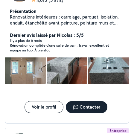
4,6/5
(5 avis)
Présentation
Rénovations intérieures : carrelage, parquet, isolation,
enduit, étanchéité avant peinture, peinture murs et
plafonds, application de résine, peinture de carrelage,
réparations et remplacements de portes, pose de
Dernier avis laissé par Nicolas : 5/5
doublage (murs, faux plafonds) Services à la personne :
Il y a plus de 6 mois
Rénovation complète d’une salle de bain. Travail excellent et
ménage, repassage, jardinerie, petits bricolage, soutien
équipe au top. À bientôt
scolaire. Petites réparations, travaux de rénovation,
nettoyage de fins de chantiers, de copropriétés,
entretien régulier.
Voir le profil
Contacter
Entreprise