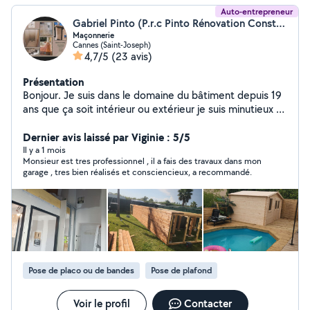
Auto-entrepreneur
Gabriel Pinto (P.r.c Pinto Rénovation Construction)
Maçonnerie
Cannes (Saint-Joseph)
4,7/5
(23 avis)
Présentation
Bonjour. Je suis dans le domaine du bâtiment depuis 19
ans que ça soit intérieur ou extérieur je suis minutieux et
ambitieux je résous tout problème et solutions à vos
besoins.
Dernier avis laissé par Viginie : 5/5
Il y a 1 mois
Monsieur est tres professionnel , il a fais des travaux dans mon
garage , tres bien réalisés et consciencieux, a recommandé.
Pose de placo ou de bandes
Pose de plafond
Voir le profil
Contacter