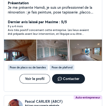
Présentation
Je me présente Hamdi, je suis un professionnel de la
rénovation : je fais peinture, pose tapisserie ,placco
,faux plafond ,pose parquet ,montage meubles. Ma
qualité d'après mes clients est que je travaille
Dernier avis laissé par Maxime : 5/5
proprement, belles finitions. Selon vos besoin je donne
Il y a 4 mois
Avis très positif concernant cette entreprise. Les lieux avaient
de bonnes idées pour vos aménagements. Contactez-
été préparés avant leur intervention, et l’équipe a su être
moi dans un premier temps déjà pour discuter
sérieuse, professionnelle et respectueuse du début à la fin. Les
ensemble de votre projet.
travaux concernaient la reprise d’un retour de salle de bain,
l’installation d’une vasque, la réalisation d’un coffre, peinture.
Ect.. Tout a été réalisé avec soin et de manière propre, en
respectant parfaitement les lieux.
Pose de placo ou de bandes
Pose de plafond
Voir le profil
Contacter
Auto-entrepreneur
Pascal CARLIER (ABCF)
Artisan maçonnerie générale