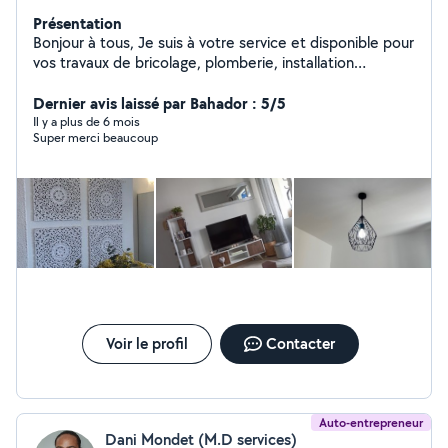
Présentation
Bonjour à tous, Je suis à votre service et disponible pour
vos travaux de bricolage, plomberie, installation
électrique, montage de meubles, location de matériels
et transport de charges lourdes. Après trois maisons
Dernier avis laissé par Bahador : 5/5
d'expérience, je touche à tout et propose mes services
Il y a plus de 6 mois
Super merci beaucoup
pour vous rendre service. Au plaisir de vous rencontrer.
Mathias
Voir le profil
Contacter
Auto-entrepreneur
Dani Mondet (M.D services)