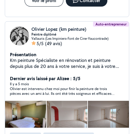
Voir le profil
Contacter
Auto-entrepreneur
Olivier Lopez (km peinture)
Peintre diplômé
Vallauris (Les Impiniers-Font de Cine-Vaucontrade)
5/5
(49 avis)
Présentation
Km peinture Spécialiste en rénovation et peinture
depuis plus de 20 ans à votre service, je suis à votre
écoute et saurai vous conseiller si besoin Travail soigné
Propreté du chantier, ma priorité est votre satisfaction.
Dernier avis laissé par Alizee : 5/5
Devis détaillé, tarif compétitifs De la simple pièce
Il y a 5 mois
Olivier est intervenu chez moi pour finir la peinture de trois
d'appartement à la villa de luxe, spécialiste en peinture
pièces avec un ami à lui. Ils ont été très soigneux et efficaces
traditionnelle, peinture airless depuis 10 ans Km
en trois heures tout était finit. De plus, ils m’ont donné des
peinture possède l'expérience, l'organisation les
conseils pour finir de peindre les dernières pièces. Je referai
équipements et les compétences pour assurer les
appel à eux dans le futur pour faire la peinture du plafond. Pour
résumer très pro et très sympa
meilleurs délais avec des produits de qualité
professionnelle tout en tenant compte de votre budget
pour la réalisation de votre projet La propreté étant
gage de la qualité, nous mettons tout en œuvre pour la