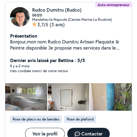
Auto-entrepreneur
Rudco Dumitru (Rudco)
06120
Mandelieu-la-Napoule (Cannes Marina-La Roubine)
3,7/5
(3 avis)
Présentation
Bonjour,mon nom Rudco Dumitru Artisan Plaquiste &
Peintre disponible Je propose mes services dans le
bâtiment : Pose de placo (cloisons, faux plafonds)
Bande à joints bien soignées et finition propre Travaux
Dernier avis laissé par Bettina : 5/5
de peinture intérieure Rénovation d'appartements et
Il y a 2 mois
très cordiale merci de votre retour
maisons Travail sérieux Finition propre et professionnelle
Disponible rapidement
Pose de placo ou de bandes
Pose de plafond
Voir le profil
Contacter