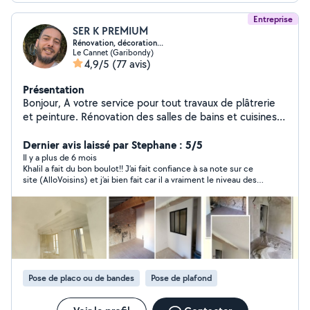
Entreprise
SER K PREMIUM
Rénovation, décoration...
Le Cannet (Garibondy)
4,9/5
(77 avis)
Présentation
Bonjour, A votre service pour tout travaux de plâtrerie
et peinture. Rénovation des salles de bains et cuisines,
parquet, montage des meubles, carrelage, électricité,
plomberie, rénovation d'intérieur ... Travail propre et
Dernier avis laissé par Stephane : 5/5
soigné Respect des normes Conseil N'hésitez pas à me
Il y a plus de 6 mois
Khalil a fait du bon boulot!! J’ai fait confiance à sa note sur ce
contacter. Satisfait ou satisfait.
site (AlloVoisins) et j’ai bien fait car il a vraiment le niveau des 5
étoiles. Il m’a fait le parquet de deux chambres très rapidement
et surtout très bien fait, rapide et efficace. Il a été disponible
rapidement encore merci.
Pose de placo ou de bandes
Pose de plafond