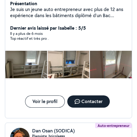
Présentation
Je suis un jeune auto entrepreneur avec plus de 12 ans
expérience dans les bâtiments diplômé d'un Bac
Professionnel 'Technicien du Bâtiment Organisation et
Réalisation du Gros Oeuvre ' obtenu 08/01/2021 à Nice.
Dernier avis laissé par Isabelle : 5/5
Mon domaine ( Conseillé Technique dans le gros œuvre
Il y a plus de 6 mois
Top réactif et très pro .
et réalisation dans le neuf, Rénovation, Maçonnerie,
Coffrage, Béton Armé et Plaquiste) Je suis très motivé
et très professionnel. Ne hésite pas à faire appel à moi
pour vous travaux. Je assures les travaux des mes
clients avec mon ASSURANCE DÉCENNALE.
Voir le profil
Contacter
Auto-entrepreneur
Dan Osan (SODICA)
Plaquiste, bricolages