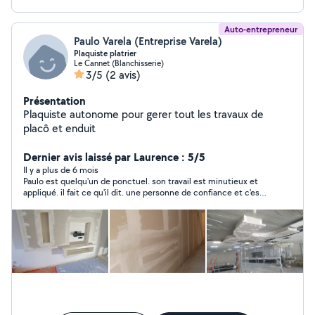
Auto-entrepreneur
Paulo Varela (Entreprise Varela)
Plaquiste platrier
Le Cannet (Blanchisserie)
3/5
(2 avis)
Présentation
Plaquiste autonome pour gerer tout les travaux de
placô et enduit
Dernier avis laissé par Laurence : 5/5
Il y a plus de 6 mois
Paulo est quelqu'un de ponctuel. son travail est minutieux et
appliqué. il fait ce qu'il dit. une personne de confiance et c'est
rare. je suis très contente des travaux qu'il a fait chez moi, faux
plafond, encastrement du cumulus, redressage d'un
mur....rapport qualité-prix super et en plus il est sympa. merci
Paulo