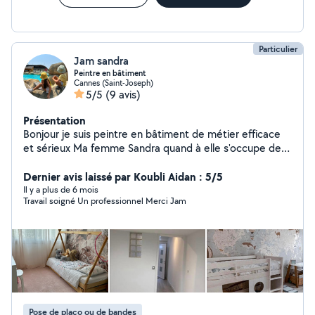
Particulier
Jam sandra
Peintre en bâtiment
Cannes (Saint-Joseph)
5/5
(9 avis)
Présentation
Bonjour je suis peintre en bâtiment de métier efficace
et sérieux Ma femme Sandra quand à elle s'occupe des
remises en état appartement location, ménages et est
également auxiliaire puéricultrice garde enfants
Dernier avis laissé par Koubli Aidan : 5/5
Il y a plus de 6 mois
Travail soigné Un professionnel Merci Jam
Pose de placo ou de bandes