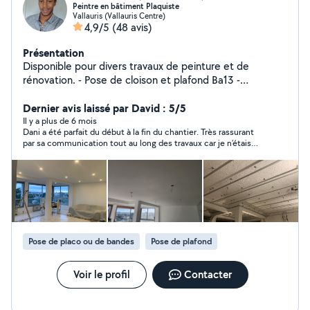
Peintre en bâtiment Plaquiste
Vallauris (Vallauris Centre)
4,9/5
(48 avis)
Présentation
Disponible pour divers travaux de peinture et de
rénovation. - Pose de cloison et plafond Ba13 -
Réalisation des peintures intérieur et extérieur au
pistolet airless pour une efficacité, et un résultat
Dernier avis laissé par David : 5/5
optimal. J'effectue également divers services de
Il y a plus de 6 mois
Dani a été parfait du début à la fin du chantier. Très rassurant
bricolage - Jardinage entretien complet - Taille de haie
par sa communication tout au long des travaux car je n’étais
et d'arbres - Petite maçonnerie - Montage de meubles -
pas sur place. Le résultat est parfait. Dani a eu en plus l’extrême
Pose de clôture - Soudure - Sablage - Évacuation en
gentillesse de réaliser quelques travaux supplémentaires et ça
déchèterie -Je dispose également d'un plombier et d'un
m’a bien dépanné. Je n’aurais pas espéré mieux pour gérer ce
chantier de A à Z. Travaux de grattage, enduits et peintures
électricien qualifié au besoin pour tout ce qui est
murs et plafonds. Vous pouvez lui faire confiance les yeux
chantier de rénovation complète. N'hésitez pas à me
fermés.
contacter. Via allovoisin ou par téléphone directement.
Pose de placo ou de bandes
Pose de plafond
Voir le profil
Contacter