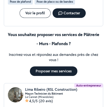
Pose de plafond
Pose de placo ou de bandes
conserver pendant les travaux Par ce que chaque client
est unique nous saurons être à votre écoute pour
réaliser le décor correspondant à votre attente
Voir le profil
Contacter
Vous souhaitez proposer vos services de Plâtrerie
- Murs - Plafonds ?
Inscrivez-vous et répondez aux demandes près de chez
vous !
Proposer mes services
Auto-entrepreneur
Lima Ribeiro (RSL Construction)
Maçon Technicien du Bâtiment
Le Cannet (Mirandoles)
4,5/5
(20 avis)