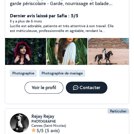
garde périscolaire - Garde, nourrissage et balade
animaux - Sortie et nourrissage chevaux - Création
réseaux sociaux pour professionnels (community
Dernier avis laissé par Safia : 5/5
manager diplômée) - Photographe / Model photo/
Il y a plus de 6 mois
Lucille est adorable, patiente et très attentive à son travail. Elle
retouches photo(diplômée) - Cours de cuisine et
est méticuleuse, professionnelle et agréable, rendant la
pâtisserie(travail en restaurant renommés) - Cours de
collaboration très fluide et positive. Je la recommande sans
photographie - Relooking complet - Coach perte de
hésitation.
poids (Diplômée) - Coach fitness et musculation -
Coach en développement personnel - Cuisinière à
Domicile - Aide aux repas - Confection de gâteaux
d'anniversaire/ mariage etc - Confection de gâteaux et
pâtisseries gourmandes et diététique Instagram : -
Photographie
Photographie de mariage
Voyage/ photographie/UGC : @lulu_traveler - Coaching
perte de poids/ musculation : @lulu.fit.lion - Cuisine :
@lulu_diet_food - Gâteaux : @gateaux_diete_cannes
Voir le profil
Contacter
Particulier
Rejay Rejay
PHOTOGRAPHE
Cannes (Saint-Nicolas)
5/5
(5 avis)