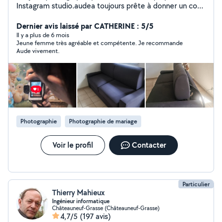
Instagram studio.audea toujours prête à donner un coup
de main pour diverses missions : ménage, conciergerie
rbnb,
Dernier avis laissé par CATHERINE : 5/5
informatique,administratif,événements,babysitting,
Il y a plus de 6 mois
Jeune femme très agréable et compétente. Je recommande
nettoyage canapé/siége auto/tapis... Je loue également
Aude vivement.
mon nettoyeur shampouinneuse Bissel à la journée !
Photographie
Photographie de mariage
Voir le profil
Contacter
Particulier
Thierry Mahieux
Ingénieur informatique
Châteauneuf-Grasse (Châteauneuf-Grasse)
4,7/5
(197 avis)