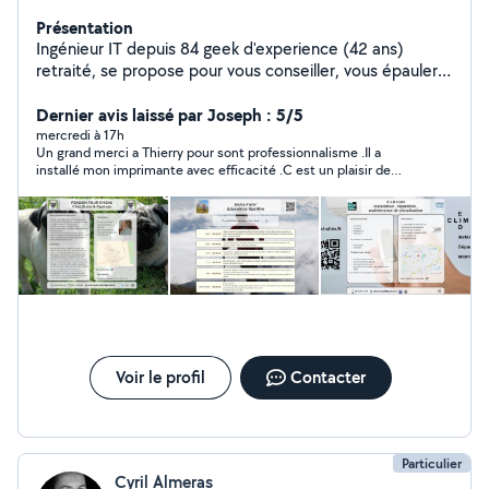
Présentation
Ingénieur IT depuis 84 geek d'experience (42 ans)
retraité, se propose pour vous conseiller, vous épauler ,
pour dépanner réparer vos équipements ou votre
réseau domestique .Bref vous aider dans toutes les
Dernier avis laissé par Joseph : 5/5
matières technologiques : informatique , télé
mercredi à 17h
Un grand merci a Thierry pour sont professionnalisme .Il a
connectée, wifi cpl réseau domestique imprimantes,
installé mon imprimante avec efficacité .C est un plaisir de
smartphone, sites web , fiche Google business (depuis
rencontrer une personne compétente ,patiente et agréable .je
94 soit 32 ans), prodigue également un cours de
le recommande sans hésitation
vulgarisation de l'informatique en 10h adaptable à tout
niveau
Voir le profil
Contacter
Particulier
Cyril Almeras