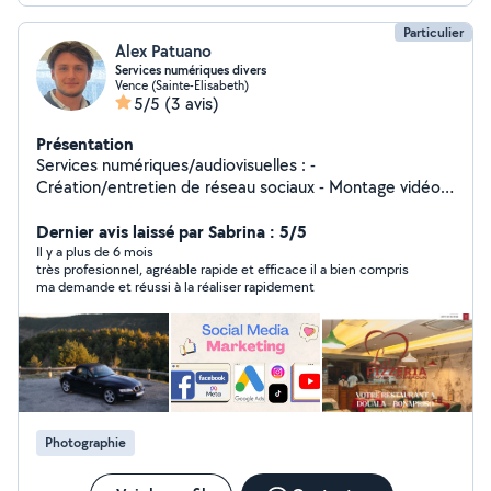
Particulier
Alex Patuano
Services numériques divers
Vence (Sainte-Elisabeth)
5/5
(3 avis)
Présentation
Services numériques/audiovisuelles : -
Création/entretien de réseau sociaux - Montage vidéo
pour tout type de projet - Shooting photo et vidéo
professionnel Service rapide et adapté à vos besoins
Dernier avis laissé par Sabrina : 5/5
Bilingue anglais/français N'hésitez pas à me contacter
Il y a plus de 6 mois
très profesionnel, agréable rapide et efficace il a bien compris
pour vos projets créatifs !
ma demande et réussi à la réaliser rapidement
Photographie