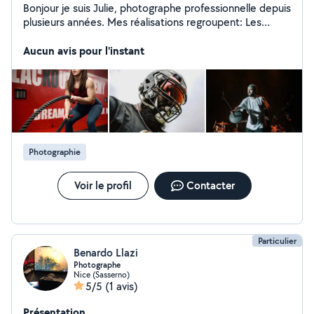
Bonjour je suis Julie, photographe professionnelle depuis
plusieurs années. Mes réalisations regroupent: Les
demandes personnelles: Mariage, baptême, naissances,
shooting couple, animalier Les demandes
Aucun avis pour l'instant
professionnelles: Photographie sportive, événementiel
et reportage, corporate, architecture Je réalise
également des affiches/visuels et accompagne les
personnes désirant construire leur image de marque et
développer leur réseau Je reste disponible pour tout
projet
Photographie
Voir le profil
Contacter
Particulier
Benardo Llazi
Photographe
Nice (Sasserno)
5/5
(1 avis)
Présentation