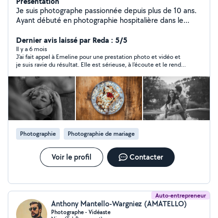
Présentation
Je suis photographe passionnée depuis plus de 10 ans.
Ayant débuté en photographie hospitalière dans le
service dans lequel je travaille, j'ai rapidement évoluée
et souhaitée me diversifier dans d'autres projets (
Dernier avis laissé par Reda : 5/5
photographie culinaire, restauration, entreprise,
Il y a 6 mois
J'ai fait appel à Emeline pour une prestation photo et vidéo et
événementiels comme les mariages, baptêmes ... ,
je suis ravie du résultat. Elle est sérieuse, à l'écoute et le rendu
voyage, nature, voyage, ...) N'hésitez pas à m'écrire pour
est très qualitatif. Elle a couvert notre mariage avec le coeur et
vos petits et grands projets :)
la joie , Un grand merci pour ton aide et ton professionnalisme !
Photographie
Photographie de mariage
Voir le profil
Contacter
Auto-entrepreneur
Anthony Mantello-Wargniez (AMATELLO)
Photographe - Vidéaste