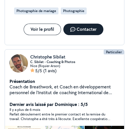
Photographie de mariage
Photographie
Voir le profil
Contacter
Particulier
Christophe Sibilat
C. Sibilat - Coaching & Photos
Nice (Riquier-Arson)
5/5
(1 avis)
Présentation
Coach de Breathwork, et Coach en développement
personnel de l'Institut de coaching International de
Genève. Le stress vous malmène, l'anxiété ou des
émotions prennent le dessus malgré vous? Le
Dernier avis laissé par Dominique : 5/5
Breathwork, technique de respiration puissante, est la
Il y a plus de 6 mois
Parfait déroulement entre le premier contact et la remise du
solution pour vous. Essayez cette nouvelle technique
travail. Christophe a été très à l'écoute. Excellente coopération.
arrivée des USA et qui fonctionne dès la 1ère séance.
Gentillesse, adaptabilité et courtoisie sincères. Ponctualité.
Inspirer pour changer. Inspirer pour reprendre les rênes
Qualité impeccable du travail. Un sans-faute! Bravo!