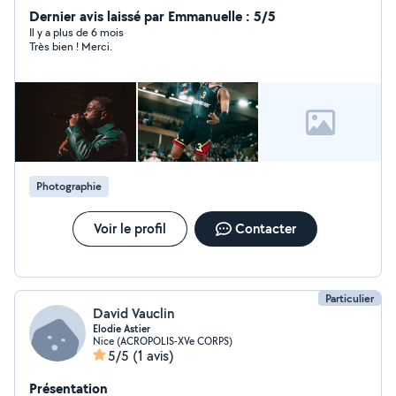
une écoute attentive pour créer des images qui
Dernier avis laissé par Emmanuelle : 5/5
racontent votre histoire. Que ce soit pour des portraits,
Il y a plus de 6 mois
Très bien ! Merci.
des événements ou des photos de famille, je mets mon
savoir-faire à votre service pour vous livrer des souvenirs
intemporels et personnalisés. Je vous invite à découvrir
mon travail dans mon portfolio et serais ravi d'échanger
sur votre projet.
Photographie
Voir le profil
Contacter
Particulier
David Vauclin
Elodie Astier
Nice (ACROPOLIS-XVe CORPS)
5/5
(1 avis)
Présentation