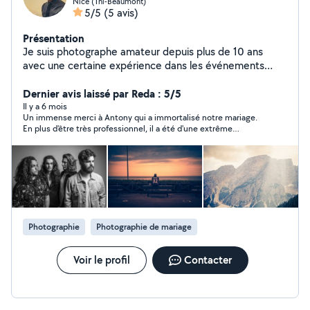
Nice (Tnl-Beaumont)
5/5
(5 avis)
Présentation
Je suis photographe amateur depuis plus de 10 ans
avec une certaine expérience dans les événements
(mariages, baptêmes, ...) ainsi que pour des shootings
en tout genre. Je me suis depuis professionnalisé dans
Dernier avis laissé par Reda : 5/5
la photographie et je m'axe aussi depuis plus de 4 ans
Il y a 6 mois
Un immense merci à Antony qui a immortalisé notre mariage.
dans la vidéo, n'hésitez pas à me contacter pour plus de
En plus d'être très professionnel, il a été d'une extrême
détails.
gentillesse, ce qui nous a tout de suite mis à l'aise. Les photos
sont superbes, je le recommande les yeux fermés !
Photographie
Photographie de mariage
Voir le profil
Contacter