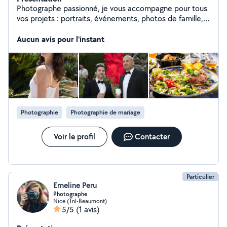
Photographe passionné, je vous accompagne pour tous
vos projets : portraits, événements, photos de famille,
immobilier ou produits. Sérieux, à l'écoute et ponctuel,
je mets mon savoir-faire au service d'images naturelles
Aucun avis pour l'instant
et de qualité.
Photographie
Photographie de mariage
Voir le profil
Contacter
Particulier
Emeline Peru
Photographe
Nice (Tnl-Beaumont)
5/5
(1 avis)