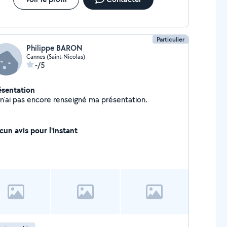
nnes, Antibes, Nice et alentours). Devis
rsonnalisé et échanges avant chaque séance pour
rner vos attentes.
Particulier
Philippe BARON
Cannes (Saint-Nicolas)
-/5
ésentation
Je n'ai pas encore renseigné ma présentation.
cun avis pour l'instant