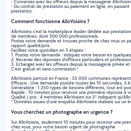
- Conversez avec les offreurs depuis la messagerie AlloVoisi
- Du contrat de prestation au paiement en ligne, en passant pa
prestation.
Comment fonctionne AlloVoisins ?
AlloVoisins c’est la marketplace leader dédiée aux prestatio
de membres, dont 300 000 professionnels.
Postez votre demande et trouvez proche de chez vous un parti
rapport qualité/prix.
Facilitez votre quotidien en 3 étapes :
1. Postez votre demande : indiquez votre besoin en quelque
2. Recevez des réponses d’offreurs particuliers et professio
3. Echangez avec les offreurs depuis la messagerie privée et 
C’est gratuit et sans commission !
AlloVoisins partout en France : 35 000 communes représentées 
Efficace : Une demande postée toutes les 10 secondes, 3.6
Généraliste : 1 250 types de besoins différents, tout est poss
Rapide : 10 minutes pour recevoir une première réponse à 
Qualité / prix : 4 membres AlloVoisins sur 5* indiquent qu’All
* Données issues d’une enquête AlloVoisins réalisée sur un é
Vous cherchez un photographe en urgence ?
Sur AlloVoisins, seulement 10 minutes pour recevoir une p
chez vous, pour votre besoin urgent de photographe