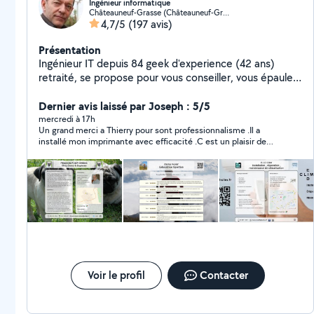
Ingénieur informatique
Châteauneuf-Grasse (Châteauneuf-Grasse)
4,7/5
(197 avis)
Présentation
Ingénieur IT depuis 84 geek d'experience (42 ans)
retraité, se propose pour vous conseiller, vous épauler ,
pour dépanner réparer vos équipements ou votre
réseau domestique .Bref vous aider dans toutes les
Dernier avis laissé par Joseph : 5/5
matières technologiques : informatique , télé
mercredi à 17h
Un grand merci a Thierry pour sont professionnalisme .Il a
connectée, wifi cpl réseau domestique imprimantes,
installé mon imprimante avec efficacité .C est un plaisir de
smartphone, sites web , fiche Google business (depuis
rencontrer une personne compétente ,patiente et agréable .je
94 soit 32 ans), prodigue également un cours de
le recommande sans hésitation
vulgarisation de l'informatique en 10h adaptable à tout
niveau
Voir le profil
Contacter