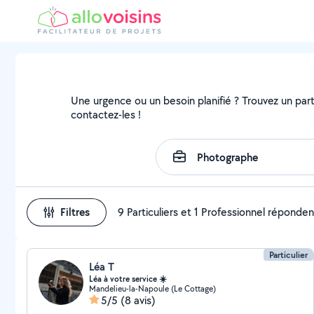
Une urgence ou un besoin planifié ? Trouvez un part
contactez-les !
Filtres
9 Particuliers et 1 Professionnel réponden
Particulier
Léa T
Léa à votre service ☀️
Mandelieu-la-Napoule (Le Cottage)
5/5
(8 avis)