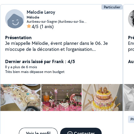
Particulier
Melodie Leroy
Mélodie
Auribeau-sur-Siagne (Auribeau-sur-Siagne)
4/5
(1 avis)
Présentation
Pr
Je m'appelle Mélodie, évent planner dans le 06. Je
En
m'occupe de la décoration et l'organisation
pro
d'évènements : Anniversaire, Mariage, baptême,
ph
gender reveal, EVJF etc. N'hésitez pas à me contacter.
Dernier avis laissé par Frank : 4/5
les
Au
A très vite
sé
Il y a plus de 6 mois
Très bien mais dépasse mon budget
besoin : Books &
art
por
extérieur. P
au
ou d
Im
pr
P
agences). Proj
vo
Ba
Voir le profil
Contacter