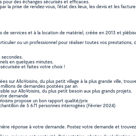
ns pour des échanges sécurisés et efficaces.
r la prise de rendez-vous, l’état des lieux, les devis et les facture
ns de services et à la location de matériel, créée en 2013 et plébi
culier ou un professionnel pour réaliser toutes vos prestations, d
s secondes.
nnels en quelques minutes.
sécurisée et faites votre choix !
sur AlloVoisins, du plus petit village à la plus grande ville, tro
 millions de demandes postées par an
ible sur AlloVoisins, du plus petit besoin aux plus grands projets.
votre demande
oVoisins propose un bon rapport qualité/prix
chantillon de 5 671 personnes interrogées (Février 2024)
remière réponse à votre demande. Postez votre demande et trouve