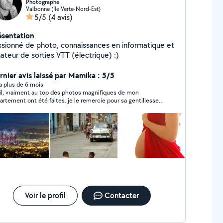
Photographe
Valbonne (Ile Verte-Nord-Est)
5/5
(4 avis)
ésentation
né de photo, connaissances en informatique et
ateur de sorties VTT (électrique) :)
rnier avis laissé par Mamika : 5/5
y a plus de 6 mois
il, vraiment au top des photos magnifiques de mon
ment ont été faites. je le remercie pour sa gentillesse
sa sympathie en même temps ?
Voir le profil
Contacter