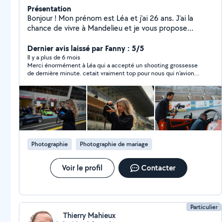
Présentation
Bonjour ! Mon prénom est Léa et j'ai 26 ans. J'ai la
chance de vivre à Mandelieu et je vous propose
différents services : ~ cours d'anglais pour enfants &
baby-sitting ~ aide au ménage & service de
Dernier avis laissé par Fanny : 5/5
conciergerie Du côté pro, mon conjoint et moi avons
Il y a plus de 6 mois
Merci énormément à Léa qui a accepté un shooting grossesse
une agence de communication, nous proposons des
de dernière minute. cetait vraiment top pour nous qui n'avions
prestations photos & vidéos (shooting pour
pas l'habitude des photos Léa est très douce et patiente. merci
événement pro ou perso, mariage, évent entreprise /
encore à elle pour les photos
montage vidéo format court ou long etc..), gestion des
réseaux sociaux (community management) et plus !
N'hésitez pas à nous contacter pour toutes vos
demandes en communication et marketing ! Au plaisir
de vous rencontrer et de vous aider ! Cordialement,
Photographie
Photographie de mariage
Léa
Voir le profil
Contacter
Particulier
Thierry Mahieux