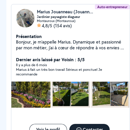
Auto-entrepreneur
Marius Jouanneau (Jouanneau Marius)
Jardinier paysagiste élagueur
Montauroux (Montauroux)
4,8/5
(154 avis)
Présentation
Bonjour, je m'appelle Marius. Dynamique et passionné
par mon métier, j'ai à cœur de répondre à vos envies et
de valoriser vos extérieurs. Je suis équipé d'un camion
et de tout le matériel nécessaire pour réaliser vos
Dernier avis laissé par Voisin : 5/5
projets : travaux acrobatiques, entretien de jardins,
Il y a plus de 6 mois
Marius à fait un très bon travail Sérieux et ponctuel Je
élagage, remise en état, création paysagère, soins des
recommande
végétaux, rognage de souches, installation d'arrosage
automatique, débroussaillage forestier, construction
de murs en pierre sèche, aménagements paysagers,
terrasses en bois, et bien plus encore. Secteur
d'intervention : Var & Alpes-Maritimes Déplacement et
devis gratuits Paiement en CESU accepté Si vous avez
du mal à me joindre, tapez simplement "Marius
jardinier" sur Internet vous trouverez facilement mes
coordonnées. Belle journée à vous et à très vite pour
vos projets !
Voir le profil
Contacter